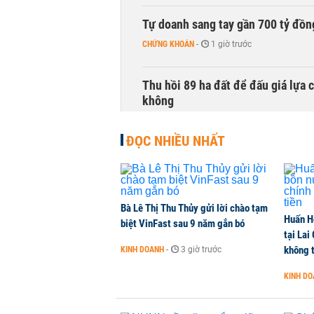
Tự doanh sang tay gần 700 tỷ đồn
CHỨNG KHOÁN
-
1 giờ trước
Thu hồi 89 ha đất để đấu giá lựa 
không
NHÀ ĐẤT
-
2 giờ trước
ĐỌC NHIỀU NHẤT
Dòng tiền ngoại bất ngờ trở lại T
CHỨNG KHOÁN
-
2 giờ trước
Bà Lê Thị Thu Thủy gửi lời chào tạm
Huấn H
Kiến nghị đưa người bán hàng onl
biệt VinFast sau 9 năm gắn bó
tại Lai
THỜI SỰ
-
2 giờ trước
không t
KINH DOANH
-
3 giờ trước
KINH D
TikToker Khánh Sky, Vua Quạt, Hồ
KINH DOANH
-
2 giờ trước