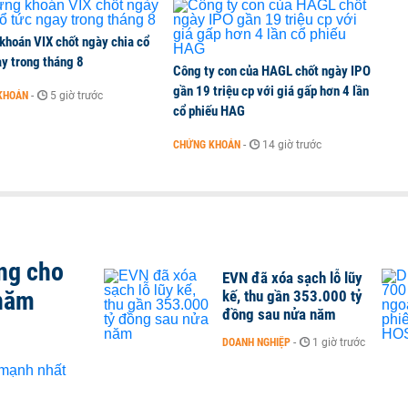
khoán VIX chốt ngày chia cổ
y trong tháng 8
Công ty con của HAGL chốt ngày IPO
gần 19 triệu cp với giá gấp hơn 4 lần
KHOÁN
-
5 giờ trước
cổ phiếu HAG
CHỨNG KHOÁN
-
14 giờ trước
ng cho
EVN đã xóa sạch lỗ lũy
 năm
kế, thu gần 353.000 tỷ
đồng sau nửa năm
DOANH NGHIỆP
-
1 giờ trước