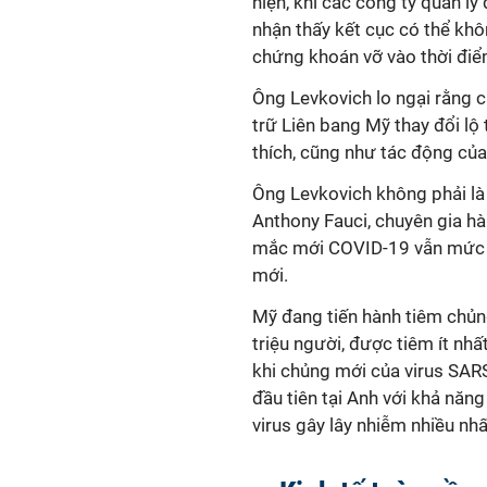
hiện, khi các công ty quản l
nhận thấy kết cục có thể khô
chứng khoán vỡ vào thời điể
Ông Levkovich lo ngại rằng 
trữ Liên bang Mỹ thay đổi lộ
thích, cũng như tác động của
Ông Levkovich không phải là 
Anthony Fauci, chuyên gia hà
mắc mới COVID-19 vẫn mức c
mới.
Mỹ đang tiến hành tiêm chủng
triệu người, được tiêm ít nh
khi chủng mới của virus SAR
đầu tiên tại Anh với khả năng
virus gây lây nhiễm nhiều nhấ