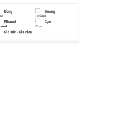
Đồng
Đường
Ethanol
Gạo
Gia súc - Gia cầm
Giấy
Gỗ
Hạt điều
Hồ tiêu - Hạt tiêu
Khí đốt
Kim loại khác
Mắc ca
Muối
Ngũ cốc
Nhựa - Hạt nhựa
Palladium
Phân bón