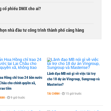
g cổ phiếu DMX cho ai?
chọn nhà đầu tư công trình thành phố cảng hàng
TCK, ai đã mua vào?
Lãnh đạo MB nói gì về việc tài trợ
oa Hồng chỉ trao 24 bồn nước
ine, lao động công trình đóng BHXH bắt buộc
cho 18 dự án Vingroup, Sungroup và
 Châu cho chính quyền xã,
Masterise?
rao tiền
TÀI CHÍNH
-
15 giờ trước
OANH
-
9 giờ trước
 Văn Khoa bị khởi tố