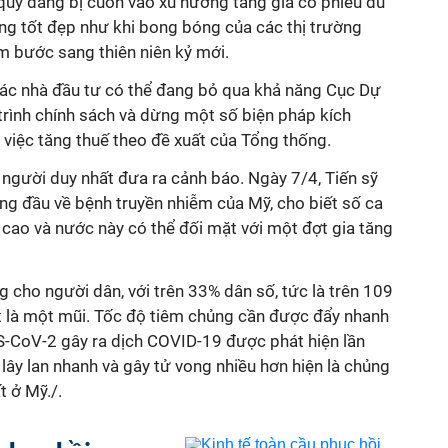
ý quỹ đang bị cuốn vào xu hướng tăng giá cổ phiếu dù
ng tốt đẹp như khi bong bóng của các thị trường
m bước sang thiên niên kỷ mới.
các nhà đầu tư có thể đang bỏ qua khả năng Cục Dự
 trình chính sách và dừng một số biện pháp kích
 việc tăng thuế theo đề xuất của Tổng thống.
người duy nhất đưa ra cảnh báo. Ngày 7/4, Tiến sỹ
ng đầu về bệnh truyền nhiễm của Mỹ, cho biết số ca
ao và nước này có thể đối mặt với một đợt gia tăng
 cho người dân, với trên 33% dân số, tức là trên 109
ất là một mũi. Tốc độ tiêm chủng cần được đẩy nhanh
S-CoV-2 gây ra dịch COVID-19 được phát hiện lần
 lây lan nhanh và gây tử vong nhiều hơn hiện là chủng
t ở Mỹ./.