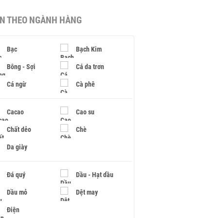
IN THEO NGÀNH HÀNG
Bạc
Bạch Kim
Bông - Sợi
Cá da trơn
Cá ngừ
Cà phê
Cacao
Cao su
Chất dẻo
Chè
Da giày
Đá quý
Dầu - Hạt dầu
Dầu mỏ
Dệt may
Điện