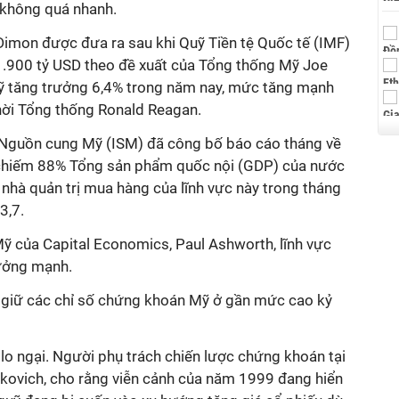
 không quá nhanh.
Dimon được đưa ra sau khi Quỹ Tiền tệ Quốc tế (IMF)
á 1.900 tỷ USD theo đề xuất của Tổng thống Mỹ Joe
Mỹ tăng trưởng 6,4% trong năm nay, mức tăng mạnh
hời Tổng thống Ronald Reagan.
ý Nguồn cung Mỹ (ISM) đã công bố báo cáo tháng về
n chiếm 88% Tổng sản phẩm quốc nội (GDP) của nước
ố nhà quản trị mua hàng của lĩnh vực này trong tháng
3,7.
Mỹ của Capital Economics, Paul Ashworth, lĩnh vực
rưởng mạnh.
 giữ các chỉ số chứng khoán Mỹ ở gần mức cao kỷ
 lo ngại. Người phụ trách chiến lược chứng khoán tại
vkovich, cho rằng viễn cảnh của năm 1999 đang hiển