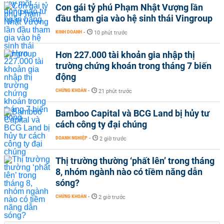
Con gái tỷ phú Phạm Nhật Vượng lần
đầu tham gia vào hệ sinh thái Vingroup
KINH DOANH
-
10 phút trước
Hơn 227.000 tài khoản gia nhập thị
trường chứng khoán trong tháng 7 biến
động
CHỨNG KHOÁN
-
21 phút trước
Bamboo Capital và BCG Land bị hủy tư
cách công ty đại chúng
DOANH NGHIỆP
-
2 giờ trước
Thị trường thường ‘phất lên’ trong tháng
8, nhóm ngành nào có tiềm năng dẫn
sóng?
CHỨNG KHOÁN
-
2 giờ trước