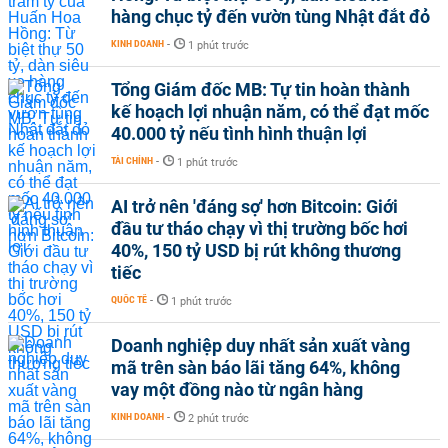
hàng chục tỷ đến vườn tùng Nhật đắt đỏ
KINH DOANH
-
1 phút trước
Tổng Giám đốc MB: Tự tin hoàn thành
kế hoạch lợi nhuận năm, có thể đạt mốc
40.000 tỷ nếu tình hình thuận lợi
TÀI CHÍNH
-
1 phút trước
AI trở nên 'đáng sợ' hơn Bitcoin: Giới
đầu tư tháo chạy vì thị trường bốc hơi
40%, 150 tỷ USD bị rút không thương
tiếc
QUỐC TẾ
-
1 phút trước
Doanh nghiệp duy nhất sản xuất vàng
mã trên sàn báo lãi tăng 64%, không
vay một đồng nào từ ngân hàng
KINH DOANH
-
2 phút trước