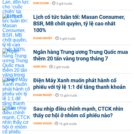
KINH DOANH
-
3 giờ trước
Lịch cổ tức tuần tới: Masan Consumer,
BSR, MB chốt quyền, tỷ lệ cao nhất
100%
DOANH NGHIỆP
-
4 giờ trước
Ngân hàng Trung ương Trung Quốc mua
thêm 20 tấn vàng trong tháng 7
HÀNG HÓA
-
2 giờ trước
Điện Máy Xanh muốn phát hành cổ
phiếu với tỷ lệ 1:1 để tăng thanh khoản
DOANH NGHIỆP
-
10 giờ trước
Sau nhịp điều chỉnh mạnh, CTCK nhìn
thấy cơ hội ở nhóm cổ phiếu nào?
CHỨNG KHOÁN
-
10 giờ trước