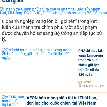
6 doanh nghiệp vàng lớn bị "gọi tên" trong kết
luận của thanh tra chính phủ. Một số vi phạm
được chuyển hồ sơ sang Bộ Công an tiếp tục xử
lý.
PNJ chỉ mua lại
vàng, kim cương
trong 2h buổi
chiều, giữ lịch
trả tiền tối đa
120 ngày
KINH DOANH
-
09:47 | 24/07/2026
AEON bán mảng siêu thị tại Thái Lan,
dồn lực cho ‘cuộc chiến’ tại Việt Nam