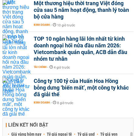
Một thương hiệu thời trang Việt đóng
cửa sau 5 năm hoạt động, thanh lý toàn
bộ cửa hàng
KINH DOANH
-
10 giờ trước
TOP 10 ngân hàng lãi lớn nhất từ kinh
doanh ngoại hối nửa đầu năm 2026:
Vietcombank quán quân, ACB dẫn đầu
nhóm tư nhân
TÀI CHÍNH
-
4 giờ trước
Công ty 100 tỷ của Huấn Hoa Hồng
bỗng dưng ‘biến mất’, một công ty khác
đã giải thể
KINH DOANH
-
8 giờ trước
LIÊN KẾT NỔI BẬT
Giá vàng hôm nay
Tỷ giá ngoại tệ
Tỷ giá usd
Tỷ giá yen