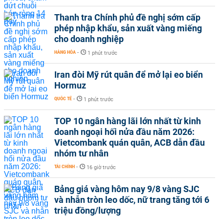
Thanh tra Chính phủ đề nghị sớm cấp
phép nhập khẩu, sản xuất vàng miếng
cho doanh nghiệp
HÀNG HÓA
-
1 phút trước
Iran đòi Mỹ rút quân để mở lại eo biển
Hormuz
QUỐC TẾ
-
1 phút trước
TOP 10 ngân hàng lãi lớn nhất từ kinh
doanh ngoại hối nửa đầu năm 2026:
Vietcombank quán quân, ACB dẫn đầu
nhóm tư nhân
TÀI CHÍNH
-
16 giờ trước
Bảng giá vàng hôm nay 9/8 vàng SJC
và nhẫn tròn leo dốc, nữ trang tăng tới 6
triệu đồng/lượng