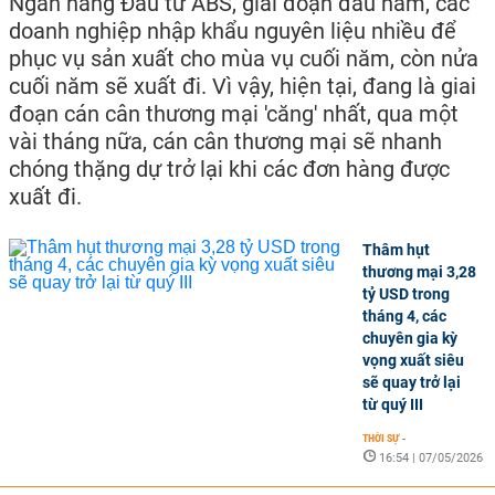
Ngân hàng Đầu tư ABS, giai đoạn đầu năm, các
doanh nghiệp nhập khẩu nguyên liệu nhiều để
phục vụ sản xuất cho mùa vụ cuối năm, còn nửa
cuối năm sẽ xuất đi. Vì vậy, hiện tại, đang là giai
đoạn cán cân thương mại 'căng' nhất, qua một
vài tháng nữa, cán cân thương mại sẽ nhanh
chóng thặng dự trở lại khi các đơn hàng được
xuất đi.
Thâm hụt
thương mại 3,28
tỷ USD trong
tháng 4, các
chuyên gia kỳ
vọng xuất siêu
sẽ quay trở lại
từ quý III
THỜI SỰ
-
16:54 | 07/05/2026