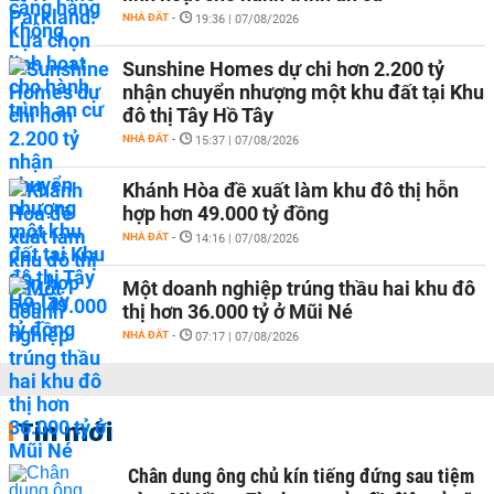
NHÀ ĐẤT
-
19:36 | 07/08/2026
Sunshine Homes dự chi hơn 2.200 tỷ
nhận chuyển nhượng một khu đất tại Khu
đô thị Tây Hồ Tây
NHÀ ĐẤT
-
15:37 | 07/08/2026
Khánh Hòa đề xuất làm khu đô thị hỗn
hợp hơn 49.000 tỷ đồng
NHÀ ĐẤT
-
14:16 | 07/08/2026
Một doanh nghiệp trúng thầu hai khu đô
thị hơn 36.000 tỷ ở Mũi Né
NHÀ ĐẤT
-
07:17 | 07/08/2026
Tin mới
Chân dung ông chủ kín tiếng đứng sau tiệm