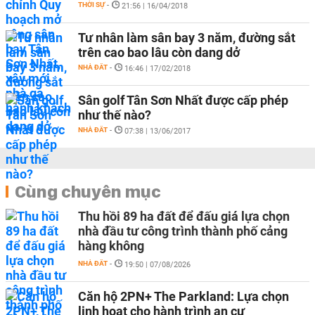
THỜI SỰ
-
21:56 | 16/04/2018
Tư nhân làm sân bay 3 năm, đường sắt
trên cao bao lâu còn dang dở
NHÀ ĐẤT
-
16:46 | 17/02/2018
Sân golf Tân Sơn Nhất được cấp phép
như thế nào?
NHÀ ĐẤT
-
07:38 | 13/06/2017
Cùng chuyên mục
Thu hồi 89 ha đất để đấu giá lựa chọn
nhà đầu tư công trình thành phố cảng
hàng không
NHÀ ĐẤT
-
19:50 | 07/08/2026
Căn hộ 2PN+ The Parkland: Lựa chọn
linh hoạt cho hành trình an cư