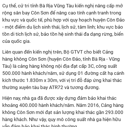
Cụ thể, cử tri tỉnh Bà Rịa Vũng Tàu kiến nghị nâng cấp mở
rộng sân bay Côn Sơn để nâng cao tính cạnh tranh trong
khu vực và quốc tế, phù hợp với quy hoạch huyện Côn Đảo
- một điểm du lịch sinh thái, lịch sử, tâm linh; khu vực bảo
tồn di tích lịch sử, bảo tồn hệ sinh thái đa dạng rừng, biển
của quốc gia.
Liên quan đến kiến nghị trên, Bộ GTVT cho biết Cảng
hàng không Côn Sơn (huyện Côn Đảo, tỉnh Bà Rịa - Vũng
Tàu) là cảng hàng không nội địa đạt cấp 3C, công suất
500.000 hành khách/năm, sử dụng 01 đường cất hạ cánh
kích thước 1.830m x 30m, với vị trí đỗ đáp ứng khai thác
thường xuyên tàu bay ATR72 và tương đương.
Hiện nay, nhà ga đã được xây dựng đảm bảo khai thác
khoảng 400.000 hành khách/năm. Năm 2016, Cảng hàng
không Côn Sơn mới đạt sản lượng khai thác gần 293.000
hàng khách. Như vậy, quy mô công suất nhà ga hiện hữu
vẫn đảm bảo khai thác bình thường.