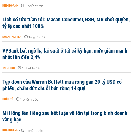
KINH DOANH
-
1 phút trước
Lịch cổ tức tuần tới: Masan Consumer, BSR, MB chốt quyền,
tỷ lệ cao nhất 100%
DOANH NGHIỆP
-
16 giờ trước
VPBank bất ngờ hạ lãi suất ở tất cả kỳ hạn, mức giảm mạnh
nhất lên đến 2,4%
TÀI CHÍNH
-
1 phút trước
Tập đoàn của Warren Buffett mua ròng gần 20 tỷ USD cổ
phiếu, chấm dứt chuỗi bán ròng 14 quý
QUỐC TẾ
-
1 phút trước
Mi Hồng lên tiếng sau kết luận về tồn tại trong kinh doanh
vàng bạc
KINH DOANH
-
1 phút trước