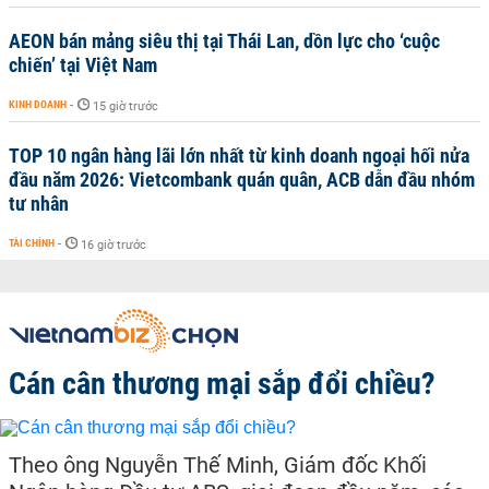
AEON bán mảng siêu thị tại Thái Lan, dồn lực cho ‘cuộc
chiến’ tại Việt Nam
KINH DOANH
-
15 giờ trước
TOP 10 ngân hàng lãi lớn nhất từ kinh doanh ngoại hối nửa
đầu năm 2026: Vietcombank quán quân, ACB dẫn đầu nhóm
tư nhân
TÀI CHÍNH
-
16 giờ trước
Cán cân thương mại sắp đổi chiều?
Theo ông Nguyễn Thế Minh, Giám đốc Khối