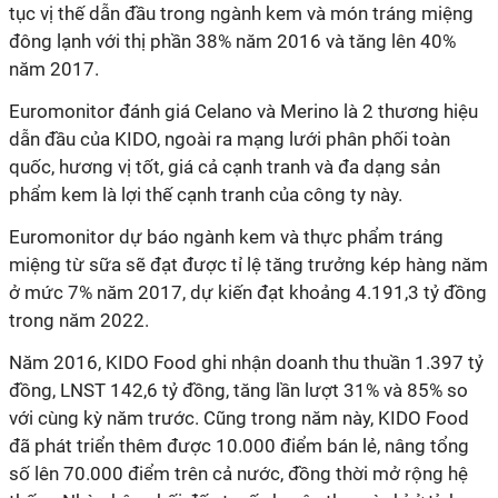
tục vị thế dẫn đầu trong ngành kem và món tráng miệng
đông lạnh với thị phần 38% năm 2016 và tăng lên 40%
năm 2017.
Euromonitor đánh giá Celano và Merino là 2 thương hiệu
dẫn đầu của KIDO, ngoài ra mạng lưới phân phối toàn
quốc, hương vị tốt, giá cả cạnh tranh và đa dạng sản
phẩm kem là lợi thế cạnh tranh của công ty này.
Euromonitor dự báo ngành kem và thực phẩm tráng
miệng từ sữa sẽ đạt được tỉ lệ tăng trưởng kép hàng năm
ở mức 7% năm 2017, dự kiến đạt khoảng 4.191,3 tỷ đồng
trong năm 2022.
Năm 2016, KIDO Food ghi nhận doanh thu thuần 1.397 tỷ
đồng, LNST 142,6 tỷ đồng, tăng lần lượt 31% và 85% so
với cùng kỳ năm trước. Cũng trong năm này, KIDO Food
đã phát triển thêm được 10.000 điểm bán lẻ, nâng tổng
số lên 70.000 điểm trên cả nước, đồng thời mở rộng hệ