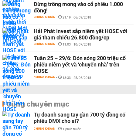
Đừng trông mong vào cổ phiếu 1.000
đồng!
CHỨNG KHOÁN
-
21:19 | 06/09/2018
Hải Phát Invest sắp niêm yết HOSE với
giá tham chiếu 26.800 đồng/cp
CHỨNG KHOÁN
-
11:03 | 10/07/2018
Tuần 25 – 29/6: Đón sóng 200 triệu cổ
phiếu niêm yết và ‘chuyển nhà’ trên
HOSE
CHỨNG KHOÁN
-
13:33 | 25/06/2018
Cùng chuyên mục
Tự doanh sang tay gần 700 tỷ đồng cổ
phiếu DMX cho ai?
CHỨNG KHOÁN
-
1 phút trước