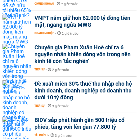
CHỨNG KHOÁN
-
2 giờ trước
VNPT nắm giữ hơn 62.000 tỷ đồng tiền
mặt, ngang ngửa MWG
DOANH NGHIỆP
-
2 giờ trước
Chuyên gia Phạm Xuân Hoè chỉ ra 6
nguyên nhân khiến dòng vốn trong nền
kinh tế còn 'tắc nghẽn'
THỜI SỰ
-
2 giờ trước
Đề xuất miễn 30% thuế thu nhập cho hộ
kinh doanh, doanh nghiệp có doanh thu
dưới 10 tỷ đồng
THỜI SỰ
-
3 giờ trước
BIDV sắp phát hành gần 500 triệu cổ
phiếu, tăng vốn lên gần 77.800 tỷ
TÀI CHÍNH
-
3 giờ trước