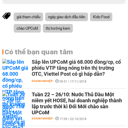
giá tham chiếu
ngày giao dịch đầu tiên
Kido Food
chào UPCoM
thị trường kem
Có thể bạn quan tâm
Sắp lên UPCoM giá 68.000 đồng/cp, cổ
phiếu VTP tăng nóng trên thị trường
OTC, Viettel Post có gì hấp dẫn?
DOANH NGHIỆP
-
09:31 | 17/11/2018
Tuần 22 – 26/10: Nước Thủ Dầu Một
niêm yết HOSE, hai doanh nghiệp thành
lập trước thời kì Đổi Mới chào sàn
UPCoM
DOANH NGHIỆP
-
17:09 | 22/10/2018