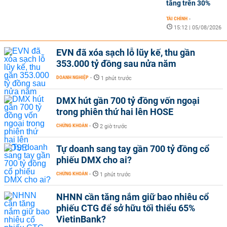
tăng trên 30%
TÀI CHÍNH
-
15:12 | 05/08/2026
EVN đã xóa sạch lỗ lũy kế, thu gần
353.000 tỷ đồng sau nửa năm
DOANH NGHIỆP
-
1 phút trước
DMX hút gần 700 tỷ đồng vốn ngoại
trong phiên thứ hai lên HOSE
CHỨNG KHOÁN
-
2 giờ trước
Tự doanh sang tay gần 700 tỷ đồng cổ
phiếu DMX cho ai?
CHỨNG KHOÁN
-
1 phút trước
NHNN cần tăng nắm giữ bao nhiêu cổ
phiếu CTG để sở hữu tối thiểu 65%
VietinBank?