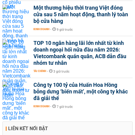
Một thương hiệu thời trang Việt đóng
cửa sau 5 năm hoạt động, thanh lý toàn
bộ cửa hàng
KINH DOANH
-
9 giờ trước
TOP 10 ngân hàng lãi lớn nhất từ kinh
doanh ngoại hối nửa đầu năm 2026:
Vietcombank quán quân, ACB dẫn đầu
nhóm tư nhân
TÀI CHÍNH
-
3 giờ trước
Công ty 100 tỷ của Huấn Hoa Hồng
bỗng dưng ‘biến mất’, một công ty khác
đã giải thể
KINH DOANH
-
7 giờ trước
LIÊN KẾT NỔI BẬT