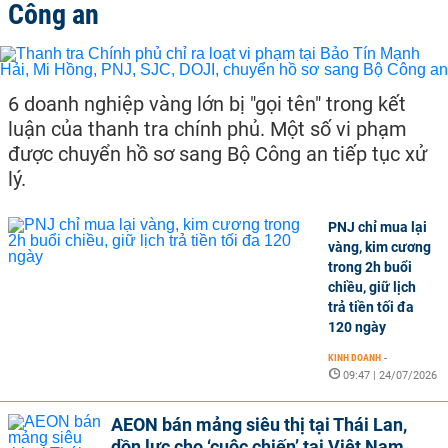
Công an
6 doanh nghiệp vàng lớn bị "gọi tên" trong kết
luận của thanh tra chính phủ. Một số vi phạm
được chuyển hồ sơ sang Bộ Công an tiếp tục xử
lý.
PNJ chỉ mua lại
vàng, kim cương
trong 2h buổi
chiều, giữ lịch
trả tiền tối đa
120 ngày
KINH DOANH
-
09:47 | 24/07/2026
AEON bán mảng siêu thị tại Thái Lan,
dồn lực cho ‘cuộc chiến’ tại Việt Nam