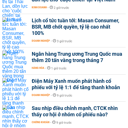
KINH DOANH
-
2 giờ trước
Lịch cổ tức tuần tới: Masan Consumer,
BSR, MB chốt quyền, tỷ lệ cao nhất
100%
DOANH NGHIỆP
-
3 giờ trước
Ngân hàng Trung ương Trung Quốc mua
thêm 20 tấn vàng trong tháng 7
HÀNG HÓA
-
1 giờ trước
Điện Máy Xanh muốn phát hành cổ
phiếu với tỷ lệ 1:1 để tăng thanh khoản
DOANH NGHIỆP
-
9 giờ trước
Sau nhịp điều chỉnh mạnh, CTCK nhìn
thấy cơ hội ở nhóm cổ phiếu nào?
CHỨNG KHOÁN
-
9 giờ trước