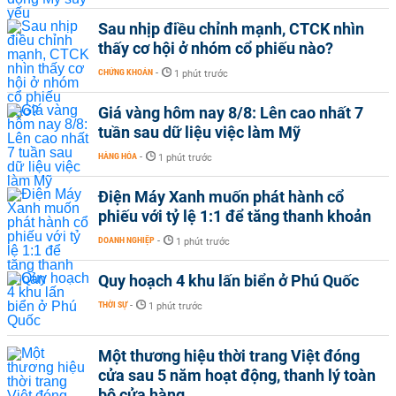
Sau nhịp điều chỉnh mạnh, CTCK nhìn
thấy cơ hội ở nhóm cổ phiếu nào?
CHỨNG KHOÁN
-
1 phút trước
Giá vàng hôm nay 8/8: Lên cao nhất 7
tuần sau dữ liệu việc làm Mỹ
HÀNG HÓA
-
1 phút trước
Điện Máy Xanh muốn phát hành cổ
phiếu với tỷ lệ 1:1 để tăng thanh khoản
DOANH NGHIỆP
-
1 phút trước
Quy hoạch 4 khu lấn biển ở Phú Quốc
THỜI SỰ
-
1 phút trước
Một thương hiệu thời trang Việt đóng
cửa sau 5 năm hoạt động, thanh lý toàn
bộ cửa hàng