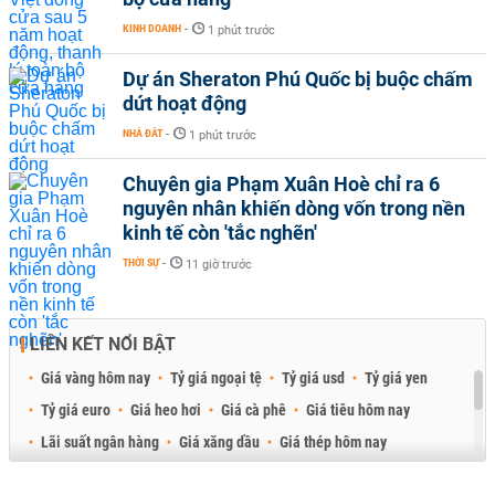
KINH DOANH
-
1 phút trước
Dự án Sheraton Phú Quốc bị buộc chấm
dứt hoạt động
NHÀ ĐẤT
-
1 phút trước
Chuyên gia Phạm Xuân Hoè chỉ ra 6
nguyên nhân khiến dòng vốn trong nền
kinh tế còn 'tắc nghẽn'
THỜI SỰ
-
11 giờ trước
LIÊN KẾT NỔI BẬT
Giá vàng hôm nay
Tỷ giá ngoại tệ
Tỷ giá usd
Tỷ giá yen
Tỷ giá euro
Giá heo hơi
Giá cà phê
Giá tiêu hôm nay
Lãi suất ngân hàng
Giá xăng dầu
Giá thép hôm nay
Giá sầu riêng
Giá thịt heo
Giá gạo
Giá cao su