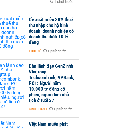
1 phút trước
Đề xuất miễn 30% thuế
thu nhập cho hộ kinh
doanh, doanh nghiệp có
doanh thu dưới 10 tỷ
đồng
THỜI SỰ
-
1 phút trước
Dàn lãnh đạo GenZ nhà
Vingroup,
Techcombank, VPBank,
PC1: Người nắm
10.000 tỷ đồng cổ
phiếu, người làm chủ
tịch ở tuổi 27
KINH DOANH
-
1 phút trước
Việt Nam muốn phát