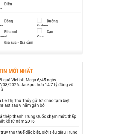
Điện
Đồng
Đường
Ethanol
Gạo
Gia súc - Gia cầm
Giấy
Gỗ
TIN MỚI NHẤT
Hạt điều
Hồ tiêu - Hạt tiêu
t quả Vietlott Mega 6/45 ngày
Khí đốt
7/08/2026: Jackpot hơn 14,7 tỷ đồng vô
hủ
Kim loại khác
Mắc ca
 Lê Thị Thu Thủy gửi lời chào tạm biệt
inFast sau 9 năm gắn bó
Muối
Ngũ cốc
iá thép thanh Trung Quốc chạm mức thấp
Nhựa - Hạt nhựa
hất kể từ năm 2016
 truy thu thuế đặc biệt, giới siêu giàu Trung