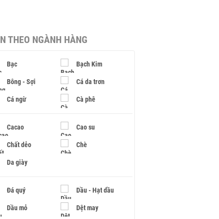
IN THEO NGÀNH HÀNG
Bạc
Bạch Kim
Bông - Sợi
Cá da trơn
Cá ngừ
Cà phê
Cacao
Cao su
Chất dẻo
Chè
Da giày
Đá quý
Dầu - Hạt dầu
Dầu mỏ
Dệt may