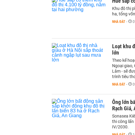
Huế sắp có
Khu đô thị 
ha, tổng vố
NHÀ ĐẤT
-
0
Loạt khu đ
lớn
Theo kế hoạ
Ngoại giao, 
Lâm - sẽ đư
trình tiêu t
NHÀ ĐẤT
-
0
Ông lớn bấ
Rạch Giá,
Sonasea Kiê
thi công lấn
IV/2030.
NHÀ ĐẤT
-
1