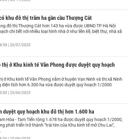
có khu đô thị trăm ha gần cầu Thượng Cát
ng đô thị Thượng Cát hơn 143 ha vừa được UBND TP Hà Nội
ạch chi tiết với nhiều loại hình nhà ở như liền kề, biệt thự, nhà xã
4:59 | 20/07/2025
 thị ở Khu kinh tế Vân Phong được duyệt quy hoạch
thị ở Khu kinh tế Vân Phong nằm ở huyện Vạn Ninh và thị xã Ninh
g diện tích hơn 6.300 ha vừa được duyệt quy hoạch 1/2000
0:00 | 25/06/2025
 duyệt quy hoạch khu đô thị hơn 1.600 ha
Tam Hòa - Tam Tiến rộng 1.678 ha được duyệt quy hoạch 1/2000,
ng phát triển trở thành "trái tim của Khu kinh tế mở Chu Lai",
.
6:55 | 25/06/2025