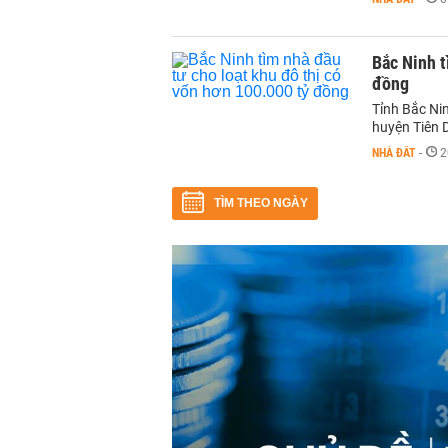
Bắc Ninh t
đồng
Tỉnh Bắc Nin
huyện Tiên 
NHÀ ĐẤT
-
2
TÌM THEO NGÀY