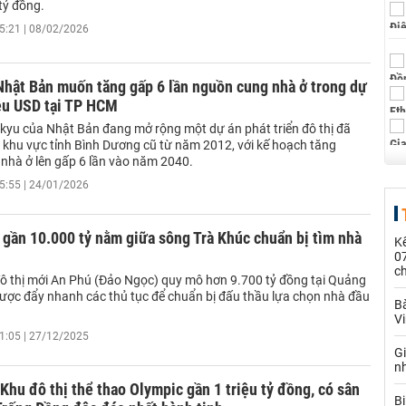
tỷ đồng.
5:21 | 08/02/2026
Nhật Bản muốn tăng gấp 6 lần nguồn cung nhà ở trong dự
iệu USD tại TP HCM
kyu của Nhật Bản đang mở rộng một dự án phát triển đô thị đã
ại khu vực tỉnh Bình Dương cũ từ năm 2012, với kế hoạch tăng
nhà ở lên gấp 6 lần vào năm 2040.
5:55 | 24/01/2026
 gần 10.000 tỷ nằm giữa sông Trà Khúc chuẩn bị tìm nhà
Kế
0
c
ô thị mới An Phú (Đảo Ngọc) quy mô hơn 9.700 tỷ đồng tại Quảng
ược đẩy nhanh các thủ tục để chuẩn bị đấu thầu lựa chọn nhà đầu
Bà
V
1:05 | 27/12/2025
G
n
Khu đô thị thể thao Olympic gần 1 triệu tỷ đồng, có sân
Bị