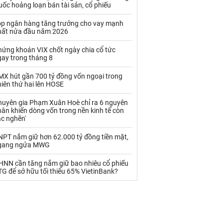
Palladium
Phân bón
ốc hoảng loạn bán tài sản, cổ phiếu
Rau - Củ -Quả
Sắt thép
op ngân hàng tăng trưởng cho vay mạnh
hất nửa đầu năm 2026
Sữa
hứng khoán VIX chốt ngày chia cổ tức
gay trong tháng 8
Than
Thức ăn chăn nuôi
MX hút gần 700 tỷ đồng vốn ngoại trong
iên thứ hai lên HOSE
Thủy hải sản khác
Tôm
huyên gia Phạm Xuân Hoè chỉ ra 6 nguyên
Vàng
ân khiến dòng vốn trong nền kinh tế còn
ắc nghẽn'
VLXD khác
Xăng dầu
NPT nắm giữ hơn 62.000 tỷ đồng tiền mặt,
gang ngửa MWG
Xi măng - Clynker
HNN cần tăng nắm giữ bao nhiêu cổ phiếu
G để sở hữu tối thiểu 65% VietinBank?