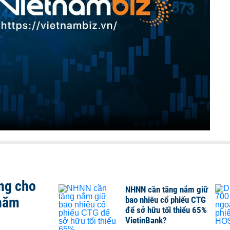
ng cho
NHNN cần tăng nắm giữ
 năm
bao nhiêu cổ phiếu CTG
để sở hữu tối thiểu 65%
VietinBank?