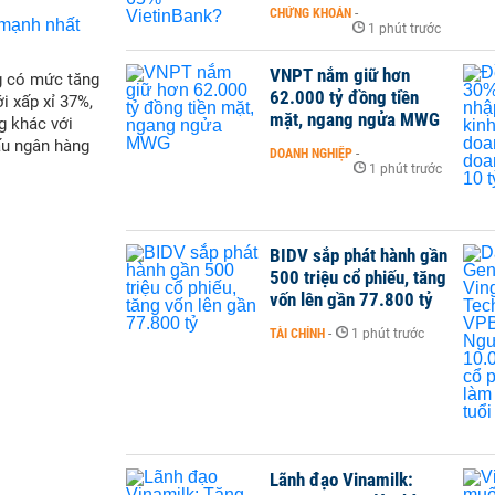
CHỨNG KHOÁN
-
1 phút trước
VNPT nắm giữ hơn
g có mức tăng
62.000 tỷ đồng tiền
i xấp xỉ 37%,
mặt, ngang ngửa MWG
g khác với
ấu ngân hàng
DOANH NGHIỆP
-
1 phút trước
BIDV sắp phát hành gần
500 triệu cổ phiếu, tăng
vốn lên gần 77.800 tỷ
TÀI CHÍNH
-
1 phút trước
Lãnh đạo Vinamilk: