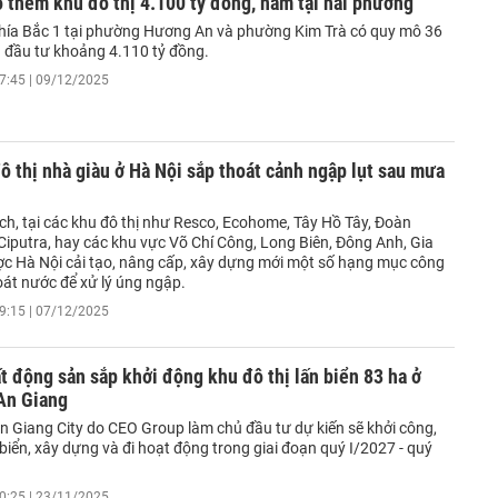
 thêm khu đô thị 4.100 tỷ đồng, nằm tại hai phường
phía Bắc 1 tại phường Hương An và phường Kim Trà có quy mô 36
n đầu tư khoảng 4.110 tỷ đồng.
7:45 | 09/12/2025
ô thị nhà giàu ở Hà Nội sắp thoát cảnh ngập lụt sau mưa
ch, tại các khu đô thị như Resco, Ecohome, Tây Hồ Tây, Đoàn
Ciputra, hay các khu vực Võ Chí Công, Long Biên, Đông Anh, Gia
ợc Hà Nội cải tạo, nâng cấp, xây dựng mới một số hạng mục công
hoát nước để xử lý úng ngập.
9:15 | 07/12/2025
t động sản sắp khởi động khu đô thị lấn biển 83 ha ở
 An Giang
n Giang City do CEO Group làm chủ đầu tư dự kiến sẽ khởi công,
 biển, xây dựng và đi hoạt động trong giai đoạn quý I/2027 - quý
0:25 | 23/11/2025