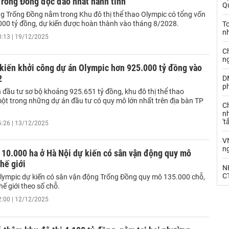
Trống Đồng độc đáo nhất hành tinh
Qu
g Trống Đồng nằm trong Khu đô thị thể thao Olympic có tổng vốn
000 tỷ đồng, dự kiến được hoàn thành vào tháng 8/2028.
T
n
0:13 | 19/12/2025
C
n
kiến khởi công dự án Olympic hơn 925.000 tỷ đồng vào
2
D
ph
 đầu tư sơ bộ khoảng 925.651 tỷ đồng, khu đô thị thể thao
một trong những dự án đầu tư có quy mô lớn nhất trên địa bàn TP
C
nh
't
6:26 | 13/12/2025
V
n
 10.000 ha ở Hà Nội dự kiến có sân vận động quy mô
hế giới
N
CT
Olympic dự kiến có sân vận động Trống Đồng quy mô 135.000 chỗ,
thế giới theo số chỗ.
2:00 | 12/12/2025