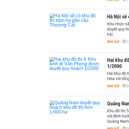
Hà Nội sẽ 
Khu chức nă
duyệt quy ho
hội.
NHÀ ĐẤT
-
1
Hai khu đô
1/2000
Hai khu đô 
Hòa với tổn
NHÀ ĐẤT
-
2
Quảng Nam
Khu đô thị 
với định hướ
Quảng Nam
NHÀ ĐẤT
-
0