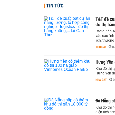
TIN TỨC
T&T đề xuấ
đô thị hàn
Các dự án sẽ
vào các lĩnh
lịch, thương
THỜI SỰ
-
0
Hưng Yên 
Khu đô thị 
Hưng Yên du
NHÀ ĐẤT
-
0
Đà Nẵng sắ
Khu đô thị 
diện tích h