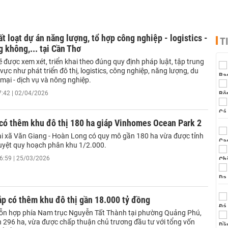
t loạt dự án năng lượng, tổ hợp công nghiệp - logistics -
T
g không,... tại Cần Thơ
 được xem xét, triển khai theo đúng quy định pháp luật, tập trung
 vực như phát triển đô thị, logistics, công nghiệp, năng lượng, du
 mại - dịch vụ và nông nghiệp.
7:42 | 02/04/2026
có thêm khu đô thị 180 ha giáp Vinhomes Ocean Park 2
tại xã Văn Giang - Hoàn Long có quy mô gần 180 ha vừa được tỉnh
yệt quy hoạch phân khu 1/2.000.
6:59 | 25/03/2026
p có thêm khu đô thị gần 18.000 tỷ đồng
hỗn hợp phía Nam trục Nguyễn Tất Thành tại phường Quảng Phú,
ơn 296 ha, vừa được chấp thuận chủ trương đầu tư với tổng vốn