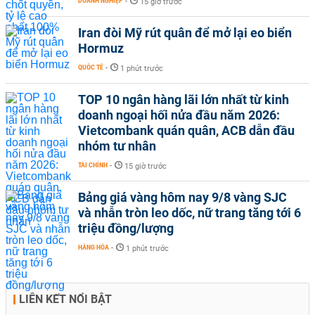
DOANH NGHIỆP
-
15 giờ trước
Iran đòi Mỹ rút quân để mở lại eo biển
Hormuz
QUỐC TẾ
-
1 phút trước
TOP 10 ngân hàng lãi lớn nhất từ kinh
doanh ngoại hối nửa đầu năm 2026:
Vietcombank quán quân, ACB dẫn đầu
nhóm tư nhân
TÀI CHÍNH
-
15 giờ trước
Bảng giá vàng hôm nay 9/8 vàng SJC
và nhẫn tròn leo dốc, nữ trang tăng tới 6
triệu đồng/lượng
HÀNG HÓA
-
1 phút trước
LIÊN KẾT NỔI BẬT