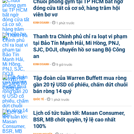
Chuỗi phòng gym tại TP HCM bất ngờ
đóng cửa tất cả cơ sở, hàng trăm hội
viên bơ vơ
KINH DOANH
-
1 phút trước
Thanh tra Chính phủ chỉ ra loạt vi phạm
tại Bảo Tín Mạnh Hải, Mi Hồng, PNJ,
SJC, DOJI, chuyển hồ sơ sang Bộ Công
an
KINH DOANH
-
9 giờ trước
Tập đoàn của Warren Buffett mua ròng
gần 20 tỷ USD cổ phiếu, chấm dứt chuỗi
bán ròng 14 quý
QUỐC TẾ
-
1 phút trước
Lịch cổ tức tuần tới: Masan Consumer,
BSR, MB chốt quyền, tỷ lệ cao nhất
100%