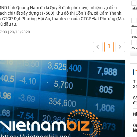
ND tỉnh Quảng Nam đã kí Quyết định phê duyệt nhiệm vụ điều
ạch chi tiết xây dựng (1/500) Khu đô thị Cồn Tiến, xã Cẩm Thanh,
o CTCP Đạt Phương Hội An, thành viên của CTCP Đạt Phương (Mã:
ủ đầu tư.
7:03 | 23/11/2020
1
Th
36
SS
đ
Nh
Ô
l