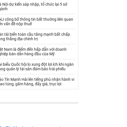
Palladium
Phân bón
 Nội dự kiến sáp nhập, tổ chức lại 5 sở
gành
Rau - Củ -Quả
Sắt thép
J công bố thông tin bất thường liên quan
Sữa
ến vấn đề nộp thuế
n tải biển toàn cầu tăng mạnh bất chấp
ng thẳng địa chính trị
Than
Thức ăn chăn nuôi
iệt Nam là điểm đến hấp dẫn với doanh
Thủy hải sản khác
Tôm
ghiệp bán dẫn hàng đầu của Mỹ
Vàng
i biểu Quốc hội lo xung đột lợi ích khi ngân
ng quản lý tài sản đảm bảo trái phiếu
VLXD khác
Xăng dầu
o Tín Mạnh Hải lên tiếng phủ nhận hành vi
ao túng, găm hàng, đẩy giá, trục lợi
Xi măng - Clynker