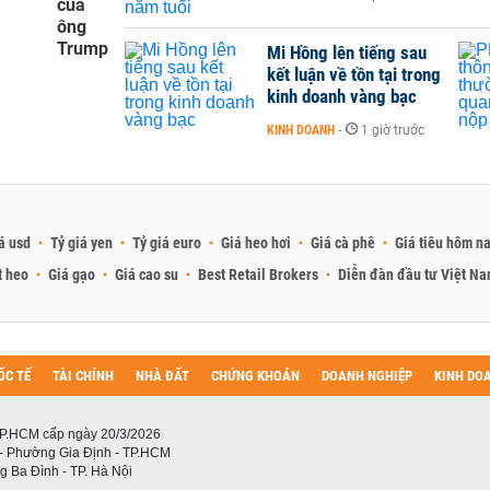
của
ông
Trump
Mi Hồng lên tiếng sau
kết luận về tồn tại trong
kinh doanh vàng bạc
KINH DOANH
-
1 giờ trước
á usd
Tỷ giá yen
Tỷ giá euro
Giá heo hơi
Giá cà phê
Giá tiêu hôm n
t heo
Giá gạo
Giá cao su
Best Retail Brokers
Diễn đàn đầu tư Việt N
ỐC TẾ
TÀI CHÍNH
NHÀ ĐẤT
CHỨNG KHOÁN
DOANH NGHIỆP
KINH DO
P.HCM cấp ngày 20/3/2026
 - Phường Gia Định - TP.HCM
 Ba Đình - TP. Hà Nội