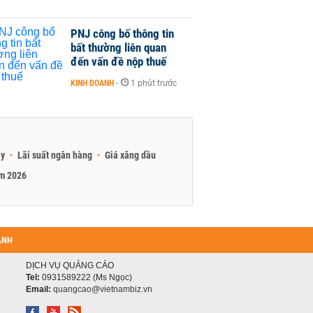
PNJ công bố thông tin
bất thường liên quan
đến vấn đề nộp thuế
KINH DOANH
-
1 phút trước
ay
Lãi suất ngân hàng
Giá xăng dầu
am 2026
ANH
DỊCH VỤ QUẢNG CÁO
Tel:
0931589222 (Ms Ngọc)
Email:
quangcao@vietnambiz.vn