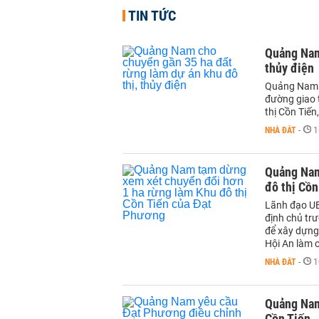
TIN TỨC
Quảng Nam 
thủy điện
Quảng Nam s
đường giao 
thị Cồn Tiến
NHÀ ĐẤT
-
1
Quảng Nam
đô thị Cồn
Lãnh đạo UB
định chủ tr
để xây dựng
Hội An làm 
NHÀ ĐẤT
-
1
Quảng Nam
Cồn Tiến