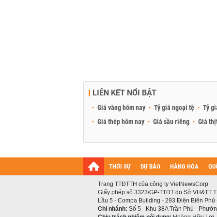
LIÊN KẾT NỔI BẬT
Giá vàng hôm nay
Tỷ giá ngoại tệ
Tỷ gi
Giá thép hôm nay
Giá sầu riêng
Giá thị
THỜI SỰ
DỰ BÁO
HÀNG HÓA
QU
Trang TTĐTTH của công ty VietNewsCorp
Giấy phép số 3323/GP-TTĐT do Sở VH&TT T
Lầu 5 - Compa Building - 293 Điện Biên Phủ
Chi nhánh:
Số 5 - Khu 38A Trần Phú - Phường