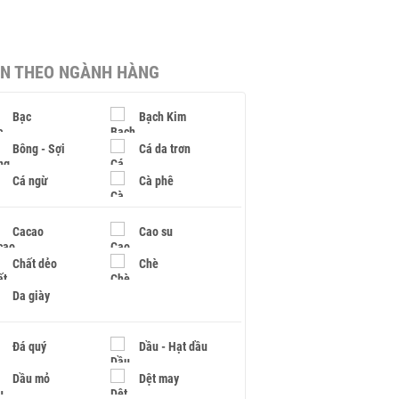
IN THEO NGÀNH HÀNG
Bạc
Bạch Kim
Bông - Sợi
Cá da trơn
Cá ngừ
Cà phê
Cacao
Cao su
Chất dẻo
Chè
Da giày
Đá quý
Dầu - Hạt dầu
Dầu mỏ
Dệt may