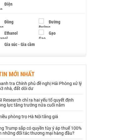
Điện
Đồng
Đường
Ethanol
Gạo
Gia súc - Gia cầm
Giấy
Gỗ
TIN MỚI NHẤT
Hạt điều
Hồ tiêu - Hạt tiêu
anh tra Chính phủ đề nghị Hải Phòng xử lý
Khí đốt
3 nhà, đất dôi dư
I Research chỉ ra hai yếu tố quyết định
Kim loại khác
Mắc ca
ộng lực tăng trưởng nửa cuối năm
Muối
Ngũ cốc
iều phòng trọ Hà Nội tăng giá
Nhựa - Hạt nhựa
ng Trump sắp có quyền tùy ý áp thuế 100%
ên những đối tác thương mại hàng đầu?