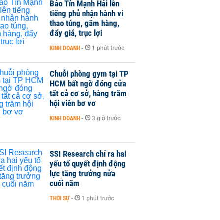
Bảo Tín Mạnh Hải lên
tiếng phủ nhận hành vi
thao túng, găm hàng,
đẩy giá, trục lợi
KINH DOANH
-
1 phút trước
Chuỗi phòng gym tại TP
HCM bất ngờ đóng cửa
tất cả cơ sở, hàng trăm
hội viên bơ vơ
KINH DOANH
-
3 giờ trước
SSI Research chỉ ra hai
yếu tố quyết định động
lực tăng trưởng nửa
cuối năm
THỜI SỰ
-
1 phút trước