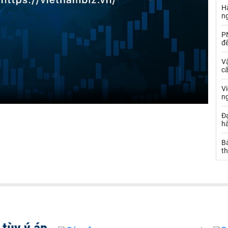
Hà
n
PN
đ
Vậ
că
V
n
Đạ
hà
Bả
th