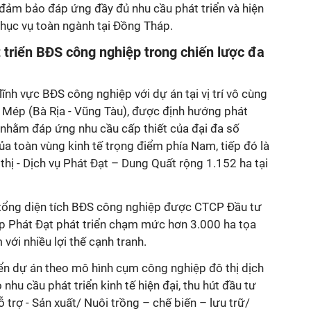
vụ đảm bảo đáp ứng đầy đủ nhu cầu phát triển và hiện
hục vụ toàn ngành tại Đồng Tháp.
triển BĐS công nghiệp trong chiến lược đa
nh vực BĐS công nghiệp với dự án tại vị trí vô cùng
i Mép (Bà Rịa - Vũng Tàu), được định hướng phát
i nhằm đáp ứng nhu cầu cấp thiết của đại đa số
ủa toàn vùng kinh tế trọng điểm phía Nam, tiếp đó là
hị - Dịch vụ Phát Đạt – Dung Quất rộng 1.152 ha tại
 tổng diện tích BĐS công nghiệp được CTCP Đầu tư
ệp Phát Đạt phát triển chạm mức hơn 3.000 ha tọa
m với nhiều lợi thế cạnh tranh.
iển dự án theo mô hình cụm công nghiệp đô thị dịch
 nhu cầu phát triển kinh tế hiện đại, thu hút đầu tư
 trợ - Sản xuất/ Nuôi trồng – chế biến – lưu trữ/