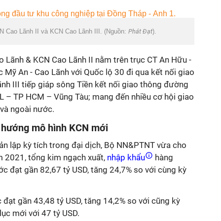
 Cao Lãnh II và KCN Cao Lãnh III. (Nguồn:
Phát Đạt
).
Cao Lãnh & KCN Cao Lãnh II nằm trên trục CT An Hữu -
c Mỹ An - Cao Lãnh với Quốc lộ 30 đi qua kết nối giao
h III tiếp giáp sông Tiền kết nối giao thông đường
 – TP HCM – Vũng Tàu; mang đến nhiều cơ hội giao
 và ngoài nước.
h hướng mô hình KCN mới
ản lập kỳ tích trong đại dịch, Bộ NN&PTNT vừa cho
m 2021, tổng kim ngạch xuất,
nhập khẩu
hàng
ớc đạt gần 82,67 tỷ USD, tăng 24,7% so với cùng kỳ
 đạt gần 43,48 tỷ USD, tăng 14,2% so với cũng kỳ
lục mới với 47 tỷ USD.