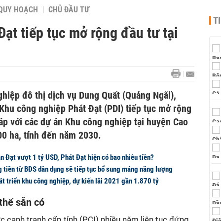
QUY HOẠCH
CHỦ ĐẦU TƯ
T
ạt tiếp tục mở rộng đầu tư tại
hiệp đô thị dịch vụ Dung Quất (Quảng Ngãi),
Khu công nghiệp Phát Đạt (PDI) tiếp tục mở rộng
áp với các dự án Khu công nghiệp tại huyện Cao
00 ha, tính đến năm 2030.
 Đạt vượt 1 tỷ USD, Phát Đạt hiện có bao nhiêu tiền?
tiền từ BĐS dân dụng sẽ tiếp tục bổ sung mảng năng lượng
t triển khu công nghiệp, dự kiến lãi 2021 gần 1.870 tỷ
thế sẵn có
c cạnh tranh cấp tỉnh (PCI) nhiều năm liên tục đứng