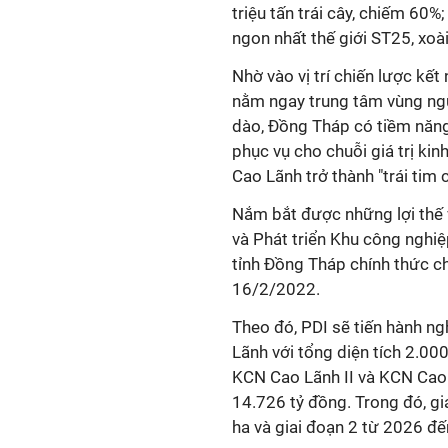
triệu tấn trái cây, chiếm 60%
ngon nhất thế giới ST25, xoài 
Nhờ vào vị trí chiến lược kế
nằm ngay trung tâm vùng ngu
dào, Đồng Tháp có tiềm năng 
phục vụ cho chuỗi giá trị ki
Cao Lãnh trở thành "trái tim
Nắm bắt được những lợi thế 
và Phát triển Khu công nghiệ
tỉnh Đồng Tháp chính thức c
16/2/2022.
Theo đó, PDI sẽ tiến hành n
Lãnh với tổng diện tích 2.0
KCN Cao Lãnh II và KCN Cao 
14.726 tỷ đồng. Trong đó, g
ha và giai đoạn 2 từ 2026 đ