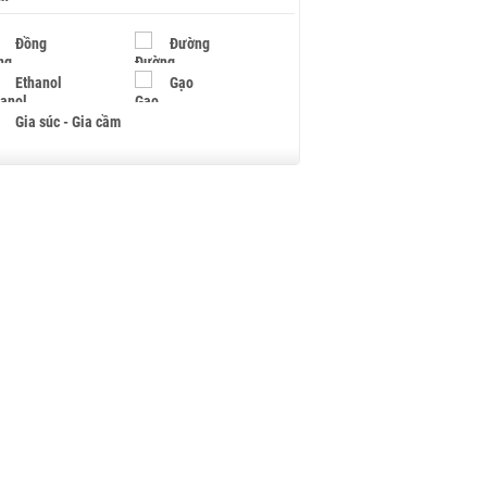
Đồng
Đường
Ethanol
Gạo
Gia súc - Gia cầm
Giấy
Gỗ
Hạt điều
Hồ tiêu - Hạt tiêu
Khí đốt
Kim loại khác
Mắc ca
Muối
Ngũ cốc
Nhựa - Hạt nhựa
Palladium
Phân bón