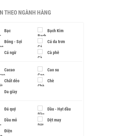
IN THEO NGÀNH HÀNG
Bạc
Bạch Kim
Bông - Sợi
Cá da trơn
Cá ngừ
Cà phê
Cacao
Cao su
Chất dẻo
Chè
Da giày
Đá quý
Dầu - Hạt dầu
Dầu mỏ
Dệt may
Điện