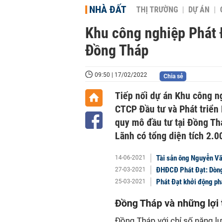
NHÀ ĐẤT
THỊ TRƯỜNG
DỰ ÁN
Khu công nghiệp Phát Đ
Đồng Tháp
09:50 | 17/02/2022
Chia sẻ
Tiếp nối dự án Khu công ng
CTCP Đầu tư và Phát triển 
quy mô đầu tư tại Đồng Th
Lãnh có tổng diện tích 2.0
Tài sản ông Nguyễn Văn
14-06-2021
ĐHĐCĐ Phát Đạt: Dòng 
27-03-2021
Phát Đạt khởi động phá
25-03-2021
Đồng Tháp và những lợi 
Đồng Tháp với chỉ số năng lự