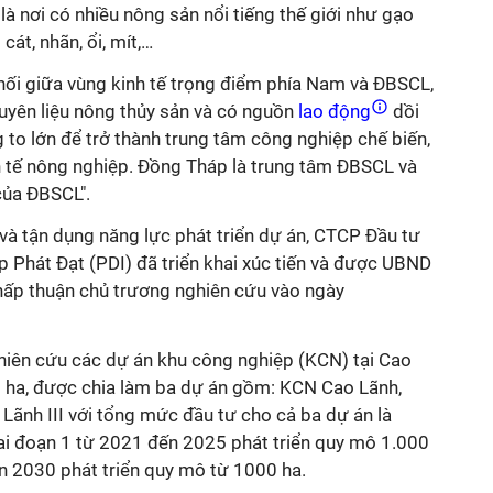
; là nơi có nhiều nông sản nổi tiếng thế giới như gạo
cát, nhãn, ổi, mít,…
t nối giữa vùng kinh tế trọng điểm phía Nam và ĐBSCL,
yên liệu nông thủy sản và có nguồn
lao động
dồi
to lớn để trở thành trung tâm công nghiệp chế biến,
nh tế nông nghiệp. Đồng Tháp là trung tâm ĐBSCL và
 của ĐBSCL".
và tận dụng năng lực phát triển dự án, CTCP Đầu tư
p Phát Đạt (PDI) đã triển khai xúc tiến và được UBND
hấp thuận chủ trương nghiên cứu vào ngày
ghiên cứu các dự án khu công nghiệp (KCN) tại Cao
00 ha, được chia làm ba dự án gồm: KCN Cao Lãnh,
Lãnh III với tổng mức đầu tư cho cả ba dự án là
iai đoạn 1 từ 2021 đến 2025 phát triển quy mô 1.000
ến 2030 phát triển quy mô từ 1000 ha.