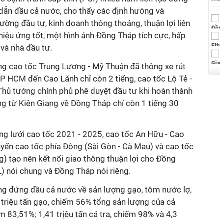
ẫn đầu cả nước, cho thấy các định hướng và
ường đầu tư, kinh doanh thông thoáng, thuận lợi liên
 hiệu ứng tốt, một hình ảnh Đồng Tháp tích cực, hấp
và nhà đầu tư.
g cao tốc Trung Lương - Mỹ Thuận đã thông xe rút
TP HCM đến Cao Lãnh chỉ còn 2 tiếng, cao tốc Lộ Tẻ -
hủ tướng chính phủ phê duyệt đầu tư khi hoàn thành
ông từ Kiên Giang về Đồng Tháp chỉ còn 1 tiếng 30
ng lưới cao tốc 2021 - 2025, cao tốc An Hữu - Cao
tuyến cao tốc phía Đông (Sài Gòn - Cà Mau) và cao tốc
ng) tạo nên kết nối giao thông thuận lợi cho Đồng
 nói chung và Đồng Tháp nói riêng.
ng đứng đầu cả nước về sản lượng gạo, tôm nước lợ,
1 triệu tấn gạo, chiếm 56% tổng sản lượng của cả
 83,51%; 1,41 trịêu tấn cá tra, chiếm 98% và 4,3