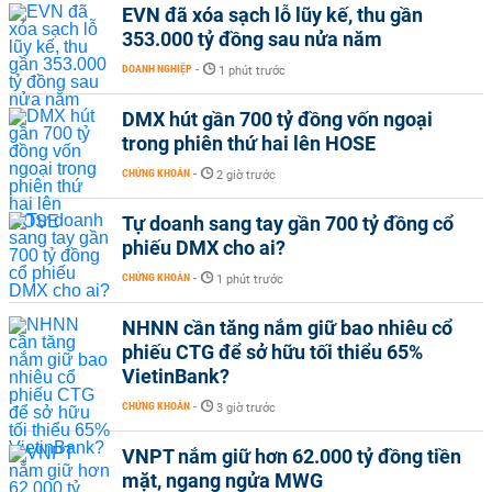
EVN đã xóa sạch lỗ lũy kế, thu gần
353.000 tỷ đồng sau nửa năm
DOANH NGHIỆP
-
1 phút trước
DMX hút gần 700 tỷ đồng vốn ngoại
trong phiên thứ hai lên HOSE
CHỨNG KHOÁN
-
2 giờ trước
Tự doanh sang tay gần 700 tỷ đồng cổ
phiếu DMX cho ai?
CHỨNG KHOÁN
-
1 phút trước
NHNN cần tăng nắm giữ bao nhiêu cổ
phiếu CTG để sở hữu tối thiểu 65%
VietinBank?
CHỨNG KHOÁN
-
3 giờ trước
VNPT nắm giữ hơn 62.000 tỷ đồng tiền
mặt, ngang ngửa MWG