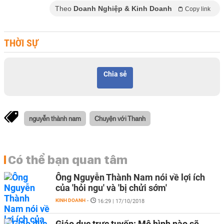
Theo
Doanh Nghiệp & Kinh Doanh
Copy link
THỜI SỰ
Chia sẻ
nguyễn thành nam
Chuyện với Thanh
Có thể bạn quan tâm
Ông Nguyễn Thành Nam nói về lợi ích
của 'hỏi ngu' và 'bị chửi sớm'
KINH DOANH
-
16:29 | 17/10/2018
Giáo dục trực tuyến: Mô hình nào sẽ