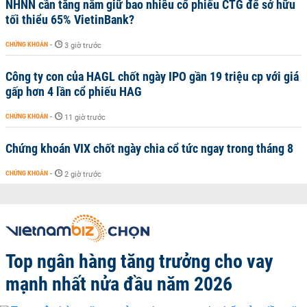
NHNN cần tăng nắm giữ bao nhiêu cổ phiếu CTG để sở hữu
tối thiểu 65% VietinBank?
CHỨNG KHOÁN
-
3 giờ trước
Công ty con của HAGL chốt ngày IPO gần 19 triệu cp với giá
gấp hơn 4 lần cổ phiếu HAG
CHỨNG KHOÁN
-
11 giờ trước
Chứng khoán VIX chốt ngày chia cổ tức ngay trong tháng 8
CHỨNG KHOÁN
-
2 giờ trước
Top ngân hàng tăng trưởng cho vay
mạnh nhất nửa đầu năm 2026