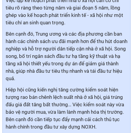
Việc lập kế hoạch phát triển nhà ở xã hội cần có chỉ
tiêu rõ ràng theo từng năm và giai đoạn 5 năm, lồng
ghép vào kế hoạch phát triển kinh tế - xã hội như một
tiêu chí an sinh quan trọng.
Bên cạnh đó, Trung ương và các địa phương cần ban
hành các chính sách ưu đãi mạnh hơn để thu hút doanh
nghiệp và hỗ trợ người dân tiếp cận nhà ở xã hội. Song
song, bố trí ngân sách đầu tư hạ tầng kỹ thuật và hạ
tầng xã hội thiết yếu trong dự án để giảm giá thành
nhà, giúp nhà đầu tư tiêu thụ nhanh và tái đầu tư hiệu
quả.
Hiệp hội cũng kiến nghị tăng cường kiểm soát hiện
tượng rao bán chênh lệch suất nhà ở xã hội, giá trúng
đấu giá đất tăng bất thường… Việc kiểm soát này vừa
bảo vệ người mua, vừa làm lành mạnh hóa thị trường.
Bên cạnh đó cần tiếp tục đẩy mạnh cải cách thủ tục
hành chính trong đầu tư xây dựng NOXH.