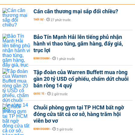
Cán cân thương mại sắp đổi chiều?
THỜI SỰ
-
27 phút trước
Bảo Tín Mạnh Hải lên tiếng phủ nhận
hành vi thao túng, găm hàng, đẩy giá,
trục lợi
KINH DOANH
-
1 phút trước
Tập đoàn của Warren Buffett mua ròng
gần 20 tỷ USD cổ phiếu, chấm dứt chuỗi
bán ròng 14 quý
QUỐC TẾ
-
2 giờ trước
Chuỗi phòng gym tại TP HCM bất ngờ
đóng cửa tất cả cơ sở, hàng trăm hội
viên bơ vơ
KINH DOANH
-
3 giờ trước