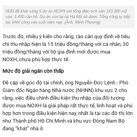
HUD đã khởi công 5 dự án NOXH với tổng diện tích sàn 143.000 m2
sàn, 1.430 căn hộ. Dự án còn lại tại Hà Nội sẽ được Tổng công ty tiếp
tục khởi công vào cuối năm nay. (Ảnh:
Minh Phương
)
Trước đó, nhiều ý kiến cho rằng, rào cản quy định về tiêu
chí thu nhập hiện là 15 triệu đồng/tháng với cá nhân, 30
triệu đồng/tháng với hộ gia đình mới được mua
NOXH, chưa phù hợp thực tế.
Mức độ giải ngân còn thấp
Đề cập về góc độ tài chính, ông Nguyễn Đức Lệnh - Phó
Giám đốc Ngân hàng Nhà nước (NHNN) khu vực 2 cho
rằng, việc điều chỉnh điều kiện thu nhập của đối tượng
được mua NOXH là giải pháp rất thực tế, linh hoạt và phù
hợp hơn trong điều kiện hiện nay, nhất là tại các đô thị lớn
như Thành phố Hồ Chí Minh và khu vực Đông Nam Bộ
đang “khát” nhà ở.