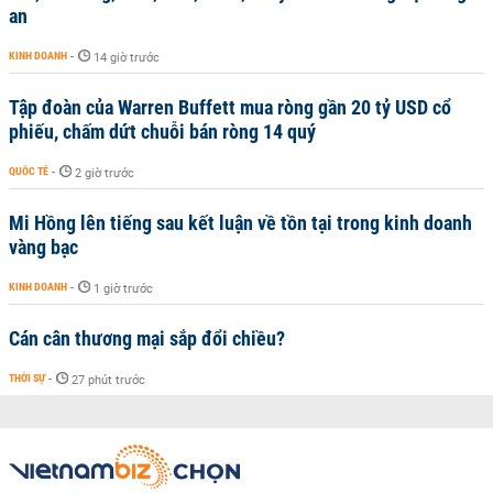
an
KINH DOANH
-
14 giờ trước
Tập đoàn của Warren Buffett mua ròng gần 20 tỷ USD cổ
phiếu, chấm dứt chuỗi bán ròng 14 quý
QUỐC TẾ
-
2 giờ trước
Mi Hồng lên tiếng sau kết luận về tồn tại trong kinh doanh
vàng bạc
KINH DOANH
-
1 giờ trước
Cán cân thương mại sắp đổi chiều?
THỜI SỰ
-
27 phút trước