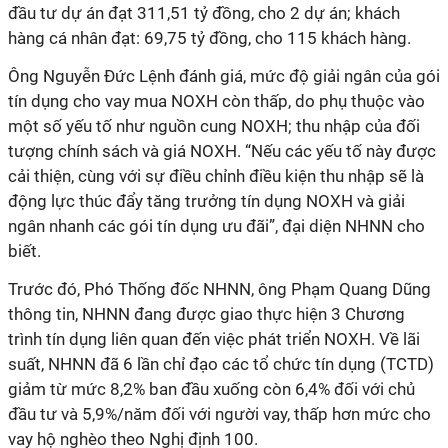
đầu tư dự án đạt 311,51 tỷ đồng, cho 2 dự án; khách
hàng cá nhân đạt: 69,75 tỷ đồng, cho 115 khách hàng.
Ông Nguyễn Đức Lệnh đánh giá, mức độ giải ngân của gói
tín dụng cho vay mua NOXH còn thấp, do phụ thuộc vào
một số yếu tố như nguồn cung NOXH; thu nhập của đối
tượng chính sách và giá NOXH. “Nếu các yếu tố này được
cải thiện, cùng với sự điều chỉnh điều kiện thu nhập sẽ là
động lực thúc đẩy tăng trưởng tín dụng NOXH và giải
ngân nhanh các gói tín dụng ưu đãi”, đại diện NHNN cho
biết.
Trước đó, Phó Thống đốc NHNN, ông Phạm Quang Dũng
thông tin, NHNN đang được giao thực hiện 3 Chương
trình tín dụng liên quan đến việc phát triển NOXH. Về lãi
suất, NHNN đã 6 lần chỉ đạo các tổ chức tín dụng (TCTD)
giảm từ mức 8,2% ban đầu xuống còn 6,4% đối với chủ
đầu tư và 5,9%/năm đối với người vay, thấp hơn mức cho
vay hộ nghèo theo Nghị định 100.