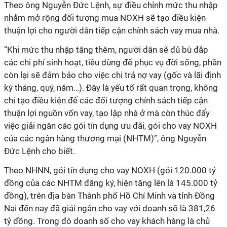
Theo ông Nguyễn Đức Lệnh, sự điều chỉnh mức thu nhập
nhằm mở rộng đối tượng mua NOXH sẽ tạo điều kiện
thuận lợi cho người dân tiếp cận chính sách vay mua nhà.
“Khi mức thu nhập tăng thêm, người dân sẽ đủ bù đắp
các chi phí sinh hoạt, tiêu dùng để phục vụ đời sống, phần
còn lại sẽ đảm bảo cho việc chi trả nợ vay (gốc và lãi định
kỳ tháng, quý, năm…). Đây là yếu tố rất quan trọng, không
chỉ tạo điều kiện để các đối tượng chính sách tiếp cận
thuận lợi nguồn vốn vay, tạo lập nhà ở mà còn thúc đẩy
việc giải ngân các gói tín dụng ưu đãi, gói cho vay NOXH
của các ngân hàng thương mại (NHTM)”, ông Nguyễn
Đức Lệnh cho biết.
Theo NHNN, gói tín dụng cho vay NOXH (gói 120.000 tỷ
đồng của các NHTM đăng ký, hiện tăng lên là 145.000 tỷ
đồng), trên địa bàn Thành phố Hồ Chí Minh và tỉnh Đồng
Nai đến nay đã giải ngân cho vay với doanh số là 381,26
tỷ đồng. Trong đó doanh số cho vay khách hàng là chủ