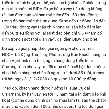
triển khai linh hoạt, cụ thể, các cán bộ chiến sĩ nhận lương
qua tài khoản tại BIDV được hỗ trợ vay tiêu dùng không
tài sản đảm bảo với hạn mức lên đến 150 triệu đồng;
trong đó hạn mức thẻ tín dụng được cấp tự động lên đến
100 triệu đồng; vay thấu chi không tài sản bảo đảm lên
đến 50 triệu đồng với lãi suất đặc biệt chỉ 5.5%/năm cố
định trong suốt thời gian vay”, đại diện BIDV cho biết.
Đề cập về giải pháp thúc giải ngân gói cho vay mua
NOXH, bà Đặng Thu Thủy, Phó trưởng Ban Khách hàng cá
nhân Agribank cho biết, ngân hàng đang triển khai
Chương trình cho vay ưu đãi mua nhà ở xã hội dành riêng
cho khách hàng cá nhân là người trẻ dưới 35 tuổi, từ nay
tới hết ngày 31/12/2030 có quy mô 10.000 tỷ đồng.
Theo đó, khách hàng được hưởng lãi suất ưu đãi
6,1%/năm, kỳ hạn vay lên tới 15 năm, tài sản đảm bảo linh
hoạt (có thể dùng chính căn hộ mua làm tài sản thế chấp),
mức cho vay lên đến 100% nhu cầu vốn, thủ tục đơn giản.