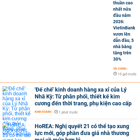
thuần cao
nhất nửa
đầu năm
2026:
VietinBank
vươn lên
dẫn đầu, 5
nhà băng
tăng trên
30%
TÀI CHÍNH
-
15 giờ trước
'Đế chế’ kinh doanh hàng xa xỉ của Lý
Nhã Kỳ: Từ phân phối, thiết kế kim
cương đến thời trang, phụ kiện cao cấp
KINH DOANH
-
1 phút trước
HoREA: Nghị quyết 21 có thể tạo xung
lực mới, góp phần đưa giá nhà thương
mại về mức hợp lý