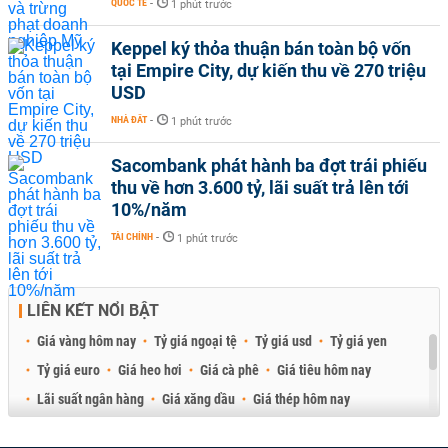
QUỐC TẾ
-
1 phút trước
Keppel ký thỏa thuận bán toàn bộ vốn
tại Empire City, dự kiến thu về 270 triệu
USD
NHÀ ĐẤT
-
1 phút trước
Sacombank phát hành ba đợt trái phiếu
thu về hơn 3.600 tỷ, lãi suất trả lên tới
10%/năm
TÀI CHÍNH
-
1 phút trước
LIÊN KẾT NỔI BẬT
Giá vàng hôm nay
Tỷ giá ngoại tệ
Tỷ giá usd
Tỷ giá yen
Tỷ giá euro
Giá heo hơi
Giá cà phê
Giá tiêu hôm nay
Lãi suất ngân hàng
Giá xăng dầu
Giá thép hôm nay
Giá sầu riêng
Giá thịt heo
Giá gạo
Giá cao su