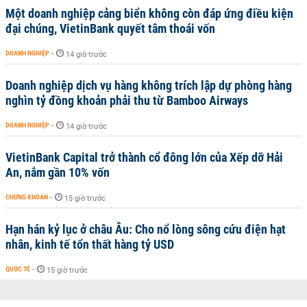
Một doanh nghiệp cảng biển không còn đáp ứng điều kiện
đại chúng, VietinBank quyết tâm thoái vốn
DOANH NGHIỆP
-
14 giờ trước
Doanh nghiệp dịch vụ hàng không trích lập dự phòng hàng
nghìn tỷ đồng khoản phải thu từ Bamboo Airways
DOANH NGHIỆP
-
14 giờ trước
VietinBank Capital trở thành cổ đông lớn của Xếp dỡ Hải
An, nắm gần 10% vốn
CHỨNG KHOÁN
-
15 giờ trước
Hạn hán kỷ lục ở châu Âu: Cho nổ lòng sông cứu điện hạt
nhân, kinh tế tổn thất hàng tỷ USD
QUỐC TẾ
-
15 giờ trước