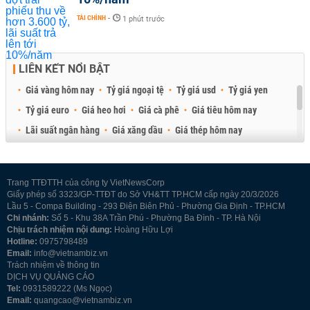
TÀI CHÍNH
-
1 phút trước
LIÊN KẾT NỔI BẬT
Giá vàng hôm nay
Tỷ giá ngoại tệ
Tỷ giá usd
Tỷ giá yen
Tỷ giá euro
Giá heo hơi
Giá cà phê
Giá tiêu hôm nay
Lãi suất ngân hàng
Giá xăng dầu
Giá thép hôm nay
Giá sầu riêng
Giá thịt heo
Giá gạo
Giá cao su
Best Retail Brokers
Diễn đàn đầu tư Việt Nam 2026
Trang TTĐTTH của công ty VietNewsCorp
Giấy phép số 3323/GP-TTĐT do Sở VH&TT TP.HCM cấp ngày 20/3/2026
Lầu 5 - Compa Building - 293 Điện Biên Phủ - Phường Gia Định - TP.HCM
Chi nhánh:
Số 5 - Khu 38A Trần Phú - Phường Ba Đình - TP. Hà Nội
Chịu trách nhiệm nội dung:
Hoàng Hữu Lợi
Hotline:
0975798489
Email:
info@vietnambiz.vn
Trách nhiệm về thông tin
DỊCH VỤ QUẢNG CÁO
Tel:
0931589222 (Ms Ngọc)
Email:
quangcao@vietnambiz.vn