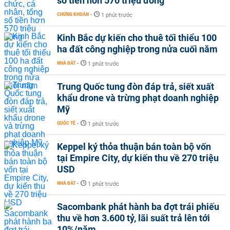
số tiền hơn 570 triệu đồng
CHỨNG KHOÁN
-
1 phút trước
Kinh Bắc dự kiến cho thuê tối thiểu 100
ha đất công nghiệp trong nửa cuối năm
NHÀ ĐẤT
-
1 phút trước
Trung Quốc tung đòn đáp trả, siết xuất
khẩu drone và trừng phạt doanh nghiệp
Mỹ
QUỐC TẾ
-
1 phút trước
Keppel ký thỏa thuận bán toàn bộ vốn
tại Empire City, dự kiến thu về 270 triệu
USD
NHÀ ĐẤT
-
1 phút trước
Sacombank phát hành ba đợt trái phiếu
thu về hơn 3.600 tỷ, lãi suất trả lên tới
10%/năm