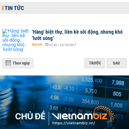
TIN TỨC
'Hàng' biệt thự, liền kề sôi động, nhưng khó
'lướt sóng'
NHÀ ĐẤT
-
07:42 | 10/10/2017
Theo ngày
TRƯỚC
SAU