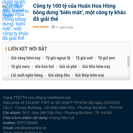
Công ty 100 tỷ của Huấn Hoa Hồng
bỗng dưng ‘biến mất’, một công ty khác
đã giải thể
KINH DOANH
-
11 giờ trước
LIÊN KẾT NỔI BẬT
Giá vàng hôm nay
Tỷ giá ngoại tệ
Tỷ giá usd
Tỷ giá yen
Tỷ giá euro
Giá heo hơi
Giá cà phê
Giá tiêu hôm nay
Lãi suất ngân hàng
Giá xăng dầu
Giá thép hôm nay
Giá sầu riêng
Giá thịt heo
Giá gạo
Giá cao su
Best Retail Brokers
Diễn đàn đầu tư Việt Nam 2026
Trang TTĐTTH của công ty VietNewsCorp
Giấy phép số 3323/GP-TTĐT do Sở VH&TT TP.HCM cấp ngày 20/3/2026
Lầu 5 - Compa Building - 293 Điện Biên Phủ - Phường Gia Định - TP.HCM
Chi nhánh:
Số 5 - Khu 38A Trần Phú - Phường Ba Đình - TP. Hà Nội
Chịu trách nhiệm nội dung:
Hoàng Hữu Lợi
Hotline:
0975798489
Email:
info@vietnambiz.vn