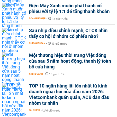
Điện Máy Xanh muốn phát hành cổ
phiếu với tỷ lệ 1:1 để tăng thanh khoản
DOANH NGHIỆP
-
13 giờ trước
Sau nhịp điều chỉnh mạnh, CTCK nhìn
thấy cơ hội ở nhóm cổ phiếu nào?
CHỨNG KHOÁN
-
13 giờ trước
Một thương hiệu thời trang Việt đóng
cửa sau 5 năm hoạt động, thanh lý toàn
bộ cửa hàng
KINH DOANH
-
13 giờ trước
TOP 10 ngân hàng lãi lớn nhất từ kinh
doanh ngoại hối nửa đầu năm 2026:
Vietcombank quán quân, ACB dẫn đầu
nhóm tư nhân
TÀI CHÍNH
-
6 giờ trước