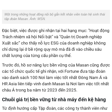
Một trong những hoạt động nội bộ gắn kết nhân viên toàn hệ sinh thái
tập đoàn Masan. Ảnh: MSN.
Đặc biệt, việc được ghi nhận tại hai hạng mục: "Hoạt động
Trách nhiệm xã hội Nổi bật" và "Quản trị Doanh nghiệp
Xuất sắc
”
cho thấy nỗ lực ESG của doanh nghiệp không
chỉ dừng lại ở bề rộng quy mô mà đã đi vào chiều sâu
chất lượng của từng cấu phần cụ thể.
Trước đó, hồ sơ năng lực bền vững của Masan cũng được
các tổ chức quốc tế ghi nhận, với Fortune đưa tập đoàn
vào danh sách 100 Nơi làm việc tốt nhất Đông Nam Á và
HR Asia liên tiếp vinh danh Masan là Nơi làm việc tốt nhất
châu Á trong ba năm từ 2023 đến 2025.
Chuỗi giá trị bền vững từ nhà máy đến kệ hàng
Từ định hướng cấp Tập đoàn, các công ty thành viên như