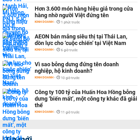
Hơn 3.600 món hàng hiệu giả trong cửa
hàng nhờ người Việt đứng tên
KINH DOANH
-
1 phút trước
AEON bán mảng siêu thị tại Thái Lan,
dồn lực cho ‘cuộc chiến’ tại Việt Nam
KINH DOANH
-
6 giờ trước
Vì sao bỗng dưng đứng tên doanh
nghiệp, hộ kinh doanh?
KINH DOANH
-
10 giờ trước
Công ty 100 tỷ của Huấn Hoa Hồng bỗng
dưng ‘biến mất’, một công ty khác đã giải
thể
KINH DOANH
-
11 giờ trước
Tin mới