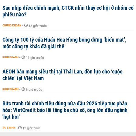
Sau nhịp điều chỉnh mạnh, CTCK nhìn thấy cơ hội ở nhóm cổ
phiếu nào?
CHỨNG KHOÁN
-
13 giờ trước
Công ty 100 tỷ của Huấn Hoa Hồng bỗng dưng ‘biến mất’,
một công ty khác đã giải thể
KINH DOANH
-
11 giờ trước
AEON bán mảng siêu thị tại Thái Lan, dồn lực cho ‘cuộc
chiến’ tại Việt Nam
KINH DOANH
-
6 giờ trước
Bức tranh tài chính tiêu dùng nửa đầu 2026 tiếp tục phân
hóa: VietCredit báo lãi tăng ba chữ số, ông lớn đầu ngành
'hụt hơi'
TÀI CHÍNH
-
12 giờ trước