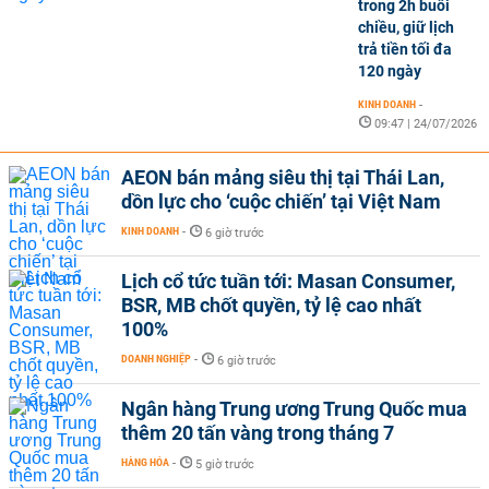
trong 2h buổi
chiều, giữ lịch
trả tiền tối đa
120 ngày
KINH DOANH
-
09:47 | 24/07/2026
AEON bán mảng siêu thị tại Thái Lan,
dồn lực cho ‘cuộc chiến’ tại Việt Nam
KINH DOANH
-
6 giờ trước
Lịch cổ tức tuần tới: Masan Consumer,
BSR, MB chốt quyền, tỷ lệ cao nhất
100%
DOANH NGHIỆP
-
6 giờ trước
Ngân hàng Trung ương Trung Quốc mua
thêm 20 tấn vàng trong tháng 7
HÀNG HÓA
-
5 giờ trước