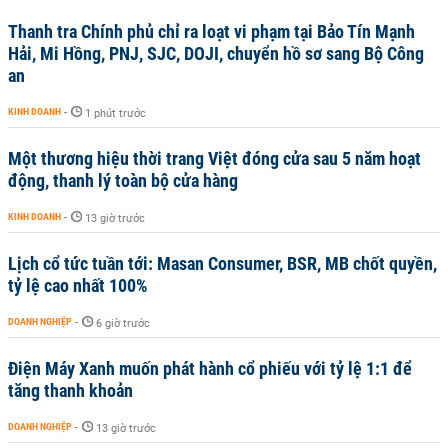
Thanh tra Chính phủ chỉ ra loạt vi phạm tại Bảo Tín Mạnh
Hải, Mi Hồng, PNJ, SJC, DOJI, chuyển hồ sơ sang Bộ Công
an
KINH DOANH
-
1 phút trước
Một thương hiệu thời trang Việt đóng cửa sau 5 năm hoạt
động, thanh lý toàn bộ cửa hàng
KINH DOANH
-
13 giờ trước
Lịch cổ tức tuần tới: Masan Consumer, BSR, MB chốt quyền,
tỷ lệ cao nhất 100%
DOANH NGHIỆP
-
6 giờ trước
Điện Máy Xanh muốn phát hành cổ phiếu với tỷ lệ 1:1 để
tăng thanh khoản
DOANH NGHIỆP
-
13 giờ trước