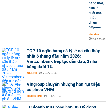
hàng mới,
đưa lãi
suất cao
nhất
chạm
8%/năm
TÀI CHÍNH
-
2 giờ trước
TOP 10 ngân hàng có tỷ lệ nợ xấu thấp
nhất 6 tháng đầu năm 2026:
Vietcombank tiếp tục dẫn đầu, 3 nhà
băng dưới 1%
TÀI CHÍNH
-
1 phút trước
Vingroup chuyển nhượng hơn 4,8 triệu
cổ phiếu VHM
CHỨNG KHOÁN
-
1 phút trước
Tự doanh mua ròng hơn 300 tỷ đồng,