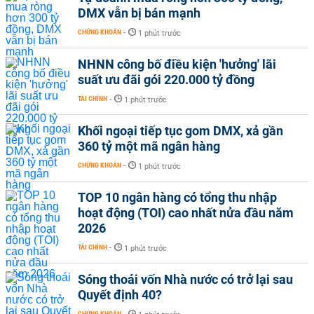
DMX vẫn bị bán mạnh
CHỨNG KHOÁN
-
1 phút trước
NHNN công bố điều kiện 'hưởng' lãi
suất ưu đãi gói 220.000 tỷ đồng
TÀI CHÍNH
-
1 phút trước
Khối ngoại tiếp tục gom DMX, xả gần
360 tỷ một mã ngân hàng
CHỨNG KHOÁN
-
1 phút trước
TOP 10 ngân hàng có tổng thu nhập
hoạt động (TOI) cao nhất nửa đầu năm
2026
TÀI CHÍNH
-
1 phút trước
Sóng thoái vốn Nhà nước có trở lại sau
Quyết định 40?
CHỨNG KHOÁN