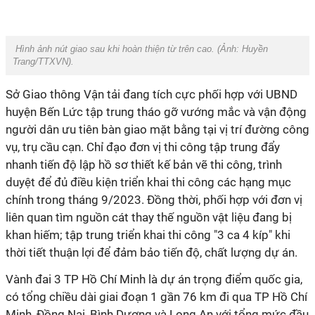
Hình ảnh nút giao sau khi hoàn thiện từ trên cao. (Ảnh: Huyền
Trang/TTXVN).
Sở Giao thông Vận tải đang tích cực phối hợp với UBND
huyện Bến Lức tập trung tháo gỡ vướng mắc và vận động
người dân ưu tiên bàn giao mặt bằng tại vị trí đường công
vụ, trụ cầu cạn. Chỉ đạo đơn vị thi công tập trung đẩy
nhanh tiến độ lập hồ sơ thiết kế bản vẽ thi công, trình
duyệt để đủ điều kiện triển khai thi công các hạng mục
chính trong tháng 9/2023. Đồng thời, phối hợp với đơn vị
liên quan tìm nguồn cát thay thế nguồn vật liệu đang bị
khan hiếm; tập trung triển khai thi công "3 ca 4 kíp" khi
thời tiết thuận lợi để đảm bảo tiến độ, chất lượng dự án.
Vành đai 3 TP Hồ Chí Minh là dự án trọng điểm quốc gia,
có tổng chiều dài giai đoạn 1 gần 76 km đi qua TP Hồ Chí
Minh, Đồng Nai, Bình Dương và Long An với tổng mức đầu