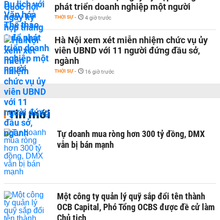
phát triển doanh nghiệp một người
THỜI SỰ
-
4 giờ trước
Hà Nội xem xét miễn nhiệm chức vụ ủy
viên UBND với 11 người đứng đầu sở,
ngành
THỜI SỰ
-
16 giờ trước
Tin mới
Tự doanh mua ròng hơn 300 tỷ đồng, DMX
vẫn bị bán mạnh
Một công ty quản lý quỹ sắp đổi tên thành
OCB Capital, Phó Tổng OCBS được đề cử làm
Chủ tịch