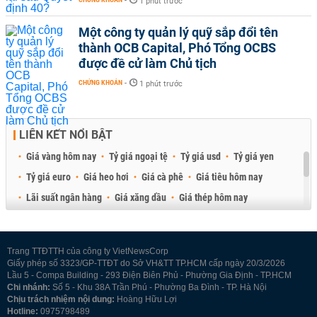
-
1 phút trước
Một công ty quản lý quỹ sắp đổi tên
thành OCB Capital, Phó Tổng OCBS
được đề cử làm Chủ tịch
CHỨNG KHOÁN
-
1 phút trước
LIÊN KẾT NỔI BẬT
Giá vàng hôm nay
Tỷ giá ngoại tệ
Tỷ giá usd
Tỷ giá yen
Tỷ giá euro
Giá heo hơi
Giá cà phê
Giá tiêu hôm nay
Lãi suất ngân hàng
Giá xăng dầu
Giá thép hôm nay
Giá sầu riêng
Giá thịt heo
Giá gạo
Giá cao su
Best Retail Brokers
Diễn đàn đầu tư Việt Nam 2026
Trang TTĐTTH của công ty VietNewsCorp
Giấy phép số 3323/GP-TTĐT do Sở VH&TT TP.HCM cấp ngày 20/3/2026
Lầu 5 - Compa Building - 293 Điện Biên Phủ - Phường Gia Định - TP.HCM
Chi nhánh:
Số 5 - Khu 38A Trần Phú - Phường Ba Đình - TP. Hà Nội
Chịu trách nhiệm nội dung:
Hoàng Hữu Lợi
Hotline:
0975798489