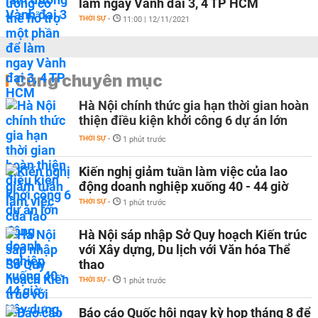
làm ngay Vành đai 3, 4 TP HCM
THỜI SỰ
-
11:00 | 12/11/2021
Cùng chuyên mục
Hà Nội chính thức gia hạn thời gian hoàn
thiện điều kiện khởi công 6 dự án lớn
THỜI SỰ
-
1 phút trước
Kiến nghị giảm tuần làm việc của lao
động doanh nghiệp xuống 40 - 44 giờ
THỜI SỰ
-
1 phút trước
Hà Nội sáp nhập Sở Quy hoạch Kiến trúc
với Xây dựng, Du lịch với Văn hóa Thể
thao
THỜI SỰ
-
1 phút trước
Báo cáo Quốc hội ngay kỳ họp tháng 8 để