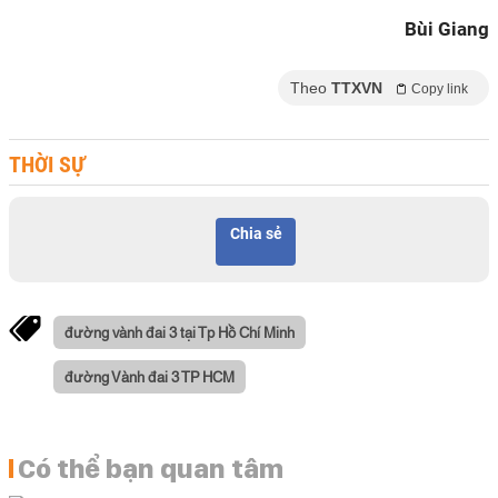
Bùi Giang
Theo
TTXVN
Copy link
THỜI SỰ
Chia sẻ
đường vành đai 3 tại Tp Hồ Chí Minh
đường Vành đai 3 TP HCM
Có thể bạn quan tâm