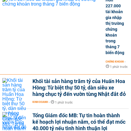
Hơn
227.000
tài khoản
gia nhập
thị trường
chứng
khoán
trong
tháng 7
biến động
CHỨNG KHOÁN
-
1 phút trước
Khối tài sản hàng trăm tỷ của Huấn Hoa
Hồng: Từ biệt thự 50 tỷ, dàn siêu xe
hàng chục tỷ đến vườn tùng Nhật đắt đỏ
KINH DOANH
-
1 phút trước
Tổng Giám đốc MB: Tự tin hoàn thành
kế hoạch lợi nhuận năm, có thể đạt mốc
40.000 tỷ nếu tình hình thuận lợi