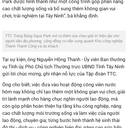
Park được hình thành như một công trình góp phần nâng
cao chất lượng sống và bổ sung thêm không gian vui
chơi, trải nghiệm tại Tây Ninh
”, bà khẳng định.
TTC Trảng Bàng Aqua Park mở ra thêm lựa chọn giải trí hiện đại cho
người dân địa phương, cộng đồng cư dân xung quanh Khu công nghiệp
Thành Thành Công và du khách.
Tại sự kiện,
ô
ng Nguyễn Hồng Thanh - Ủy viên Ban thường
vụ Tỉnh ủy, Phó Chủ tịch Thường trực UBND Tỉnh Tây Ninh
gửi lời chúc mừng, ghi nhận nỗ lực của Tập đoàn TTC.
Ông cho biết,
v
iệc đưa vào hoạt động
c
ông viên nước
hôm nay không chỉ tạo thêm một không gian vui chơi, giải
trí lành mạnh cho hàng chục nghìn người lao động, mà
còn góp phần hoàn thiện hạ tầng khu công nghiệp, nâng
cao chất lượng môi trường sống và làm việc của người
lao động, chuyên gia; từng bước hình thành hệ sinh thái
đô thị - dịch vụ - công nghiệp hiện đại, nâng cao sức hấp