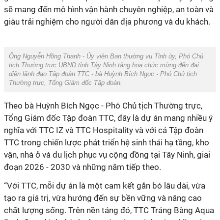
sẽ mang đến mô hình vận hành chuyên nghiệp, an toàn và
giàu trải nghiệm cho người dân địa phương và du khách.
Ông Nguyễn Hồng Thanh - Ủy viên Ban thường vụ Tỉnh ủy, Phó Chủ
tịch Thường trực UBND tỉnh Tây Ninh tặng hoa chúc mừng đến đại
diện lãnh đạo Tập đoàn TTC - bà Huỳnh Bích Ngọc - Phó Chủ tịch
Thường trực, Tổng Giám đốc
Tập đoàn
.
Theo
bà Huỳnh Bích Ngọc - Phó Chủ tịch Thường trực,
Tổng Giám đốc
Tập đoàn TTC,
đâ
y là dự án mang nhiều ý
nghĩa với TTC IZ và TTC Hospitality và với cả Tập đoàn
TTC trong chiến lược phát triển hệ sinh thái hạ tầng, kho
vận, nhà ở và du lịch phục vụ cộng đồng tại Tây Ninh, giai
đoạn 2026 - 2030 và những năm tiếp theo.
“
Với TTC, mỗi dự án là một cam kết gắn bó lâu dài,
vừa
tạo ra giá trị
, vừa h
ướng đến sự bền vững và nâng cao
chất lượng sống. Trên nền tảng đó, TTC Trảng Bàng Aqua