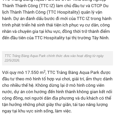
Thành Thành Công (TTC IZ) làm chủ đầu tư và
CTCP
Du
lịch Thành Thành Công (TTC Hospitality) quản lý vận
hành. Dự án đánh dấu bước đi mới của TTC IZ trong hành
trình phát triển hệ sinh thái tiện ích phục vụ cư dân, công
nhân và chuyên gia tại khu vực
, đồng thời trở thành điểm
đến đầu tiên của TTC Hospitality tại thị trường Tây Ninh.
TTC Trảng Bàng Aqua Park chính thức đưa vào hoạt động từ ngày
22/5/2026.
2
Với quy mô 17.550 m
, TTC Trảng Bàng Aqua Park được
đầu tư theo mô hình tổ hợp vui chơi, giải trí, ẩm thực dành
cho nhiều thế hệ.
Không dừng lại ở mô hình
công viên
nước, dự án còn
hướng đến hình thành
không gian kết nối
cộng đồng, nơi người dân địa phương và du khách có thể
tận hưởng những phút giây thư giãn, tái tạo năng lượng
ngay tại khu vực sinh sống, làm việc.