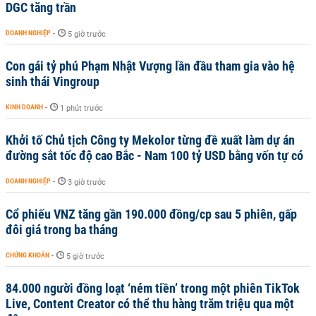
DGC tăng trần
DOANH NGHIỆP
-
5 giờ trước
Con gái tỷ phú Phạm Nhật Vượng lần đầu tham gia vào hệ
sinh thái Vingroup
KINH DOANH
-
1 phút trước
Khởi tố Chủ tịch Công ty Mekolor từng đề xuất làm dự án
đường sắt tốc độ cao Bắc - Nam 100 tỷ USD bằng vốn tự có
DOANH NGHIỆP
-
3 giờ trước
Cổ phiếu VNZ tăng gần 190.000 đồng/cp sau 5 phiên, gấp
đôi giá trong ba tháng
CHỨNG KHOÁN
-
5 giờ trước
84.000 người đồng loạt ‘ném tiền’ trong một phiên TikTok
Live, Content Creator có thể thu hàng trăm triệu qua một