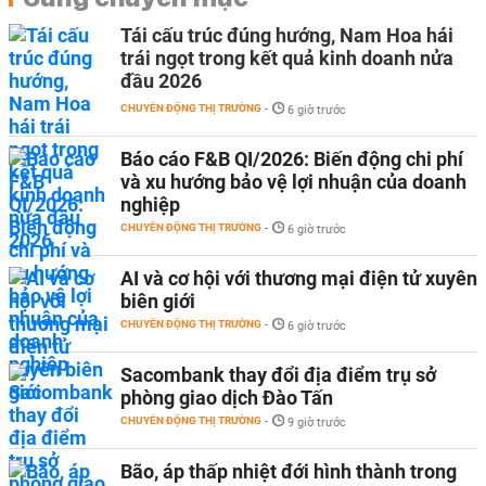
Tái cấu trúc đúng hướng, Nam Hoa hái
trái ngọt trong kết quả kinh doanh nửa
đầu 2026
CHUYỂN ĐỘNG THỊ TRƯỜNG
-
6 giờ trước
Báo cáo F&B QI/2026: Biến động chi phí
và xu hướng bảo vệ lợi nhuận của doanh
nghiệp
CHUYỂN ĐỘNG THỊ TRƯỜNG
-
6 giờ trước
AI và cơ hội với thương mại điện tử xuyên
biên giới
CHUYỂN ĐỘNG THỊ TRƯỜNG
-
6 giờ trước
Sacombank thay đổi địa điểm trụ sở
phòng giao dịch Đào Tấn
CHUYỂN ĐỘNG THỊ TRƯỜNG
-
9 giờ trước
Bão, áp thấp nhiệt đới hình thành trong