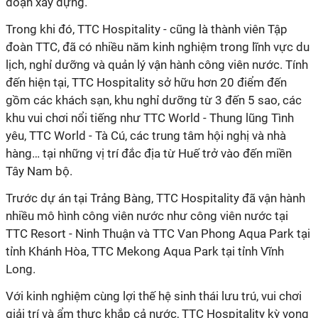
đoạn xây dựng.
Trong khi đó, TTC Hospitality - cũng là thành viên Tập
đoàn TTC, đã có nhiều năm kinh nghiệm trong lĩnh vực du
lịch, nghỉ dưỡng và quản lý vận hành công viên nước. Tính
đến hiện tại, TTC Hospitality sở hữu hơn 20 điểm đến
gồm các khách sạn, khu nghỉ dưỡng từ 3 đến 5 sao, các
khu vui chơi nổi tiếng như TTC World - Thung lũng Tình
yêu, TTC World - Tà Cú, các trung tâm hội nghị và nhà
hàng… tại những vị trí đắc địa từ Huế trở vào đến miền
Tây Nam bộ.
Trước dự án tại Trảng Bàng, TTC Hospitality đã vận hành
nhiều mô hình công viên nước như công viên nước tại
TTC Resort - Ninh Thuận và TTC Van Phong Aqua Park tại
tỉnh Khánh Hòa, TTC Mekong Aqua Park tại tỉnh Vĩnh
Long.
Với kinh nghiệm cùng lợi thế hệ sinh thái lưu trú, vui chơi
giải trí và ẩm thực khắp cả nước, TTC Hospitality kỳ vọng