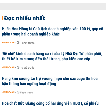
Đọc nhiều nhất
Huấn Hoa Hồng là Chủ tịch doanh nghiệp vốn 100 tỷ, góp cổ
phần trong hai doanh nghiệp khác
KINH DOANH
-
1 phút trước
'Đế chế’ kinh doanh hàng xa xỉ của Lý Nhã Kỳ: Từ phân phối,
thiết kế kim cương đến thời trang, phụ kiện cao cấp
KINH DOANH
-
10 giờ trước
Hãng kim cương tài trợ vương miện cho các cuộc thi hoa
hậu thông báo ngừng hoạt động
KINH DOANH
-
5 giờ trước
Hoá chất Đức Giang công bố hai ứng viên HĐQT, cổ phiếu