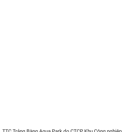
TTC Trảng Bàng Aqua Park do C
TCP
Khu Công nghiệp