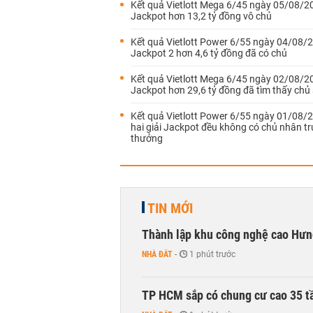
Kết quả Vietlott Mega 6/45 ngày 05/08/2
Jackpot hơn 13,2 tỷ đồng vô chủ
Kết quả Vietlott Power 6/55 ngày 04/08/
Jackpot 2 hơn 4,6 tỷ đồng đã có chủ
Kết quả Vietlott Mega 6/45 ngày 02/08/2
Jackpot hơn 29,6 tỷ đồng đã tìm thấy chủ
Kết quả Vietlott Power 6/55 ngày 01/08/
hai giải Jackpot đều không có chủ nhân t
thưởng
TIN MỚI
Thành lập khu công nghệ cao Hưn
NHÀ ĐẤT
-
1 phút trước
TP HCM sắp có chung cư cao 35 tầ