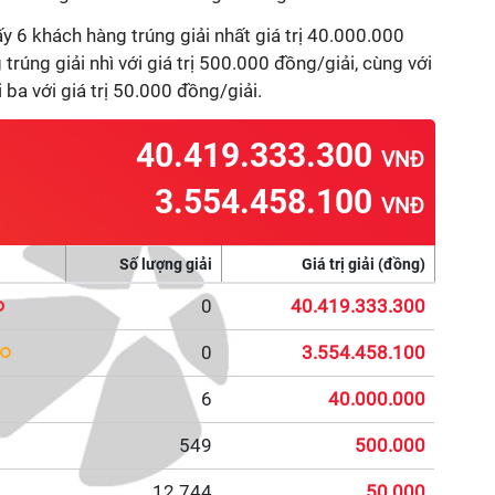
ấy 6 khách hàng trúng giải nhất giá trị 40.000.000
rúng giải nhì với giá trị 500.000 đồng/giải, cùng với
ba với giá trị 50.000 đồng/giải.
40.419.333.300
VNĐ
3.554.458.100
VNĐ
Số lượng giải
Giá trị giải (đồng)
0
40.419.333.300
0
3.554.458.100
6
40.000.000
549
500.000
12.744
50.000