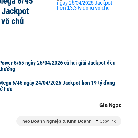
 Mega 6/45
 Jackpot
 vô chủ
 Power 6/55 ngày 25/04/2026 cả hai giải Jackpot đều
 thưởng
 Mega 6/45 ngày 24/04/2026 Jackpot hơn 19 tỷ đồng
sở hữu
Gia Ngọc
Theo
Doanh Nghiệp & Kinh Doanh
Copy link