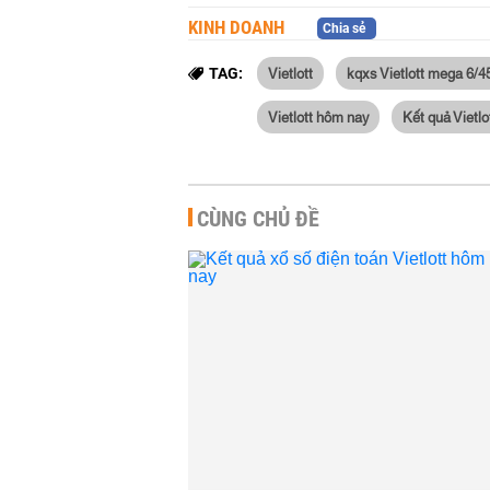
KINH DOANH
Chia sẻ
Vietlott
kqxs Vietlott mega 6/4
TAG:
Vietlott hôm nay
Kết quả Vietl
CÙNG CHỦ ĐỀ
lott Power 6/55
Kết quả Vietlott Power 6/55
2026 Jackpot 2
ngày 04/08/2026 Jackpot 
ồng...
hơn 4,6 tỷ đồng...
21 giờ trước
KINH DOANH
-
18:18 | 04/08/2026
lott Mega 6/45
Kết quả Vietlott Mega 6/45
2026 Jackpot
ngày 02/08/2026 Jackpot
đồng...
hơn 29,6 tỷ đồng...
KINH DOANH
-