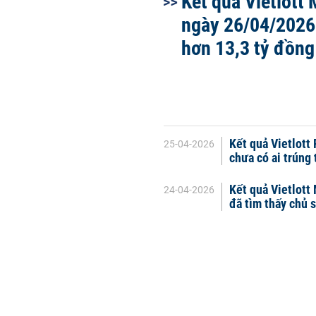
Kết quả Vietlott
ngày 26/04/2026
hơn 13,3 tỷ đồng
Kết quả Vietlott
25-04-2026
chưa có ai trúng
Kết quả Vietlott
24-04-2026
đã tìm thấy chủ 