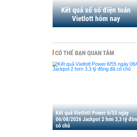
8:55 | 05/08/2026
19:00 | 02/08/2026
Kết quả xổ số điện toán
Vietlott hôm nay
CÓ THỂ BẠN QUAN TÂM
Kết quả Vietlott Power 6/55 ngày
06/08/2026 Jackpot 2 hơn 3,3 tỷ đồ
có chủ