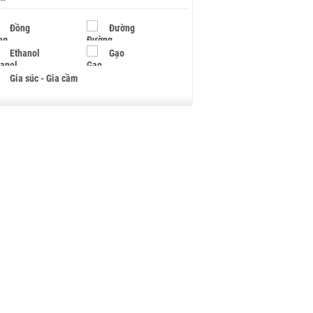
Đồng
Đường
Ethanol
Gạo
Gia súc - Gia cầm
Giấy
Gỗ
Hạt điều
Hồ tiêu - Hạt tiêu
Khí đốt
Kim loại khác
Mắc ca
Muối
Ngũ cốc
Nhựa - Hạt nhựa
Palladium
Phân bón