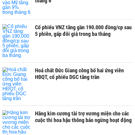
tháng 6
Cổ phiếu VNZ tăng gần 190.000 đồng/cp sau
5 phiên, gấp đôi giá trong ba tháng
Hoá chất Đức Giang công bố hai ứng viên
HĐQT, cổ phiếu DGC tăng trần
Hãng kim cương tài trợ vương miện cho các
cuộc thi hoa hậu thông báo ngừng hoạt động