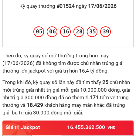
Kỳ quay thưởng
#01524
ngày
17/06/2026
05
06
16
28
35
39
Theo đó, kỳ quay số mở thưởng trong hôm nay
(17/06/2026) đã không tìm được chủ nhân trúng giải
thưởng lớn jackpot với giá trị hơn 16,4 tỷ đồng.
Trong khi đó, kỳ quay số lần này đã tìm thấy
25
chủ nhân
mới trúng giải nhất trị giá mỗi giải 10.000.000 đồng, giải
nhì trị giá 300.000 đồng đã có thêm
1.171
tấm vé trúng
thưởng và
18.429
khách hàng may mắn khác đã trúng
giải ba trị giá 30.000 đồng mỗi giải.
Giá trị Jackpot
16.455.362.500
VNĐ