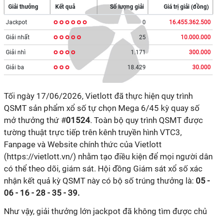
Giải thưởng
Số lượng giải
Giá trị giải (đồng)
Jackpot
0
16.455.362.500
Giải nhất
25
10.000.000
Giải nhì
1.171
300.000
Giải ba
18.429
30.000
Tối ngày 17/06/2026, Vietlott đã thực hiện quy trình
QSMT sản phẩm xổ số tự chọn Mega 6/45 kỳ quay số
mở thưởng thứ #
01524
. Toàn bộ quy trình QSMT được
tường thuật trực tiếp trên kênh truyền hình VTC3,
Fanpage và Website chính thức của Vietlott
(https://vietlott.vn/) nhằm tạo điều kiện để mọi người dân
có thể theo dõi, giám sát. Hội đồng Giám sát xổ số xác
nhận kết quả kỳ QSMT này có bộ số trúng thưởng là:
05 -
06 - 16 - 28 - 35 - 39.
Như vậy, giải thưởng lớn jackpot đã không tìm được chủ