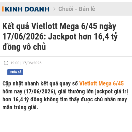
KINH DOANH
Chuỗi - Bán lẻ
Kết quả Vietlott Mega 6/45 ngày
17/06/2026: Jackpot hơn 16,4 tỷ
đồng vô chủ
19:00 | 17/06/2026
Chia sẻ
Cập nhật nhanh kết quả quay số
Vietlott Mega 6/45
hôm nay (17/06/2026), giải thưởng lớn jackpot giá trị
hơn 16,4 tỷ đồng không tìm thấy được chủ nhân may
mắn trúng giải.