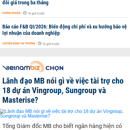
đôi giá trong ba tháng
CHỨNG KHOÁN
-
15 giờ trước
Báo cáo F&B QI/2026: Biến động chi phí và xu hướng bảo vệ
lợi nhuận của doanh nghiệp
CHUYỂN ĐỘNG THỊ TRƯỜNG
-
16 giờ trước
Lãnh đạo MB nói gì về việc tài trợ cho
18 dự án Vingroup, Sungroup và
Masterise?
Tổng Giám đốc MB cho biết ngân hàng hiện có