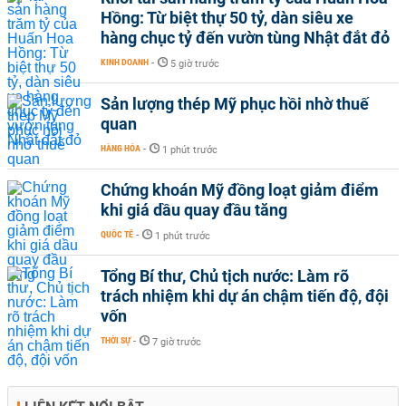
Hồng: Từ biệt thự 50 tỷ, dàn siêu xe
hàng chục tỷ đến vườn tùng Nhật đắt đỏ
KINH DOANH
-
5 giờ trước
Sản lượng thép Mỹ phục hồi nhờ thuế
quan
HÀNG HÓA
-
1 phút trước
Chứng khoán Mỹ đồng loạt giảm điểm
khi giá dầu quay đầu tăng
QUỐC TẾ
-
1 phút trước
Tổng Bí thư, Chủ tịch nước: Làm rõ
trách nhiệm khi dự án chậm tiến độ, đội
vốn
THỜI SỰ
-
7 giờ trước