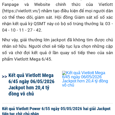
Fanpage và Website chính thức của Vietlott
(https://vietlott.vn/) nhằm tạo điều kiện để mọi người dân
có thể theo dõi, giám sát. Hội đồng Giám sát xổ số xác
nhận kết quả kỳ QSMT này có bộ số trúng thưởng là: 03 -
04 - 10 - 11 - 27 - 42.
Như vậy, giải thưởng lớn jackpot đã không tìm được chủ
nhân sở hữu. Người chơi sẽ tiếp tục lựa chọn những cặp
số và chờ đợi kết quả ở lần quay số tiếp theo của sản
phẩm Vietlott Mega 6/45.
Kết quả Vietlott Mega
6/45 ngày 06/05/2026
Jackpot hơn 20,4 tỷ
đồng vô chủ
Kết quả Vietlott Power 6/55 ngày 05/05/2026 hai giải Jackpot
tiếp tục chờ chủ nhân