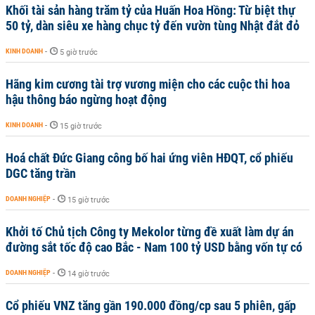
Khối tài sản hàng trăm tỷ của Huấn Hoa Hồng: Từ biệt thự
50 tỷ, dàn siêu xe hàng chục tỷ đến vườn tùng Nhật đắt đỏ
KINH DOANH
-
5 giờ trước
Hãng kim cương tài trợ vương miện cho các cuộc thi hoa
hậu thông báo ngừng hoạt động
KINH DOANH
-
15 giờ trước
Hoá chất Đức Giang công bố hai ứng viên HĐQT, cổ phiếu
DGC tăng trần
DOANH NGHIỆP
-
15 giờ trước
Khởi tố Chủ tịch Công ty Mekolor từng đề xuất làm dự án
đường sắt tốc độ cao Bắc - Nam 100 tỷ USD bằng vốn tự có
DOANH NGHIỆP
-
14 giờ trước
Cổ phiếu VNZ tăng gần 190.000 đồng/cp sau 5 phiên, gấp