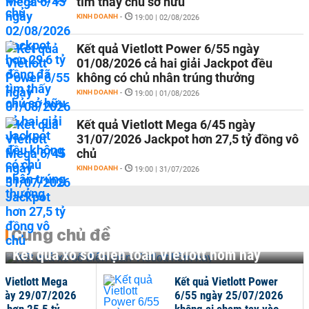
tìm thấy chủ sở hữu
KINH DOANH
-
19:00 | 02/08/2026
Kết quả Vietlott Power 6/55 ngày
01/08/2026 cả hai giải Jackpot đều
không có chủ nhân trúng thưởng
KINH DOANH
-
19:00 | 01/08/2026
Kết quả Vietlott Mega 6/45 ngày
31/07/2026 Jackpot hơn 27,5 tỷ đồng vô
chủ
KINH DOANH
-
19:00 | 31/07/2026
Cùng chủ đề
Kết quả xổ số điện toán Vietlott hôm nay
ả Vietlott Mega
Kết quả Vietlott Power
ngày 29/07/2026
6/55 ngày 25/07/2026