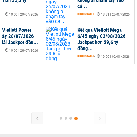
t hơn 25,5 tỷ
không ai chạm tay vào
.
cả...
NH
-
KINH DOANH
-
19:00 | 29/07/2026
18:31 | 25/07/2026
ả Vietlott Power
Kết quả Vietlott Mega
ngày 28/07/2026
6/45 ngày 02/08/2026
giải Jackpot đều...
Jackpot hơn 29,6 tỷ
đồng...
NH
-
19:00 | 28/07/2026
KINH DOANH
-
19:00 | 02/08/2026