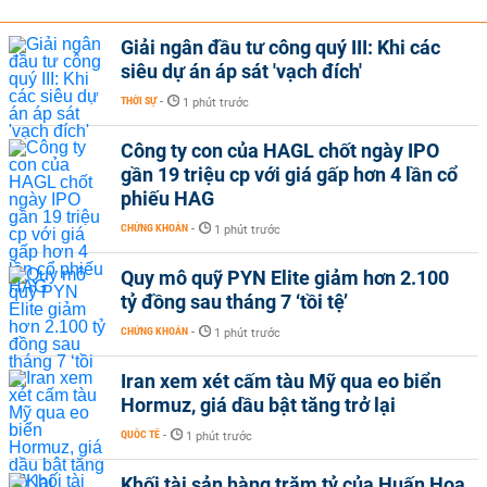
Giải ngân đầu tư công quý III: Khi các
siêu dự án áp sát 'vạch đích'
THỜI SỰ
-
1 phút trước
Công ty con của HAGL chốt ngày IPO
gần 19 triệu cp với giá gấp hơn 4 lần cổ
phiếu HAG
CHỨNG KHOÁN
-
1 phút trước
Quy mô quỹ PYN Elite giảm hơn 2.100
tỷ đồng sau tháng 7 ‘tồi tệ’
CHỨNG KHOÁN
-
1 phút trước
Iran xem xét cấm tàu Mỹ qua eo biển
Hormuz, giá dầu bật tăng trở lại
QUỐC TẾ
-
1 phút trước
Khối tài sản hàng trăm tỷ của Huấn Hoa