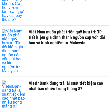
Việt Nam muốn phát triển quỹ hưu trí: Từ
tiết kiệm gia đình thành nguồn cấp vốn dài
hạn và kinh nghiệm từ Malaysia
VietinBank đang trả lãi suất tiết kiệm cao
nhất bao nhiêu trong tháng 8?