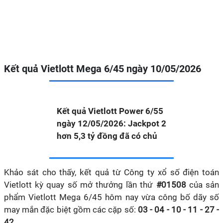
Kết quả Vietlott Mega 6/45 ngày 10/05/2026
Kết quả Vietlott Power 6/55
ngày 12/05/2026: Jackpot 2
hơn 5,3 tỷ đồng đã có chủ
Khảo sát cho thấy, kết quả từ Công ty xổ số điện toán
Vietlott kỳ quay số mở thưởng lần thứ
#01508
của sản
phẩm Vietlott Mega 6/45 hôm nay vừa công bố dãy số
may mắn đặc biệt gồm các cặp số:
03 - 04 - 10 - 11 - 27 -
42
.