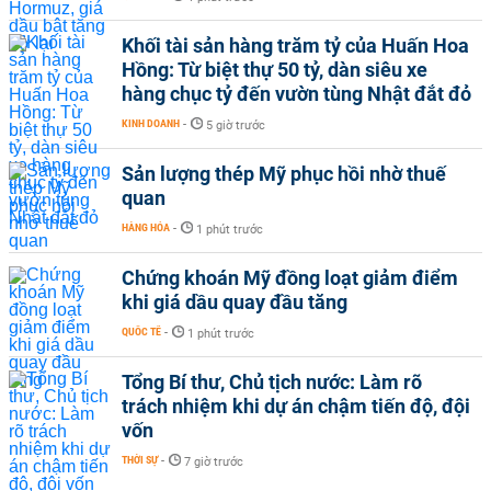
Khối tài sản hàng trăm tỷ của Huấn Hoa
Hồng: Từ biệt thự 50 tỷ, dàn siêu xe
hàng chục tỷ đến vườn tùng Nhật đắt đỏ
KINH DOANH
-
5 giờ trước
Sản lượng thép Mỹ phục hồi nhờ thuế
quan
HÀNG HÓA
-
1 phút trước
Chứng khoán Mỹ đồng loạt giảm điểm
khi giá dầu quay đầu tăng
QUỐC TẾ
-
1 phút trước
Tổng Bí thư, Chủ tịch nước: Làm rõ
trách nhiệm khi dự án chậm tiến độ, đội
vốn
THỜI SỰ
-
7 giờ trước