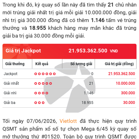
Trong khi đó, kỳ quay số lần này đã tìm thấy
21
chủ nhân
mới trúng giải nhất trị giá mỗi giải 10.000.000 đồng, giải
nhì trị giá 300.000 đồng đã có thêm
1.146
tấm vé trúng
thưởng và
18.955
khách hàng may mắn khác đã trúng
giải ba trị giá 30.000 đồng mỗi giải.
Giá trị Jackpot
21.953.362.500
VNĐ
Giải thưởng
Số lượng giải
Giá trị giải (đồng)
Jackpot
0
21.953.362.500
Giải nhất
21
10.000.000
Giải nhì
1.146
300.000
Giải ba
18.955
30.000
Tối ngày 07/06/2026,
Vietlott
đã thực hiện quy trình
QSMT sản phẩm xổ số tự chọn Mega 6/45 kỳ quay số
mở thưởng thứ #01520. Toàn bộ quy trình QSMT được