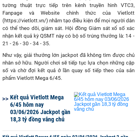
tường thuật trực tiếp trên kênh truyền hình VTC3,
Fanpage và Website chính thức của Vietlott
(https://vietlott.vn/) nhằm tạo điều kiện để mọi người dân
có thể theo dõi, giám sát. Hội đồng Giám sát xổ số xác
nhận kết quả kỳ QSMT này có bộ số trúng thưởng là: 14 -
21 - 26 - 30 - 34 - 35.
Như vậy, giải thưởng lớn jackpot đã không tìm được chủ
nhân sở hữu. Người chơi sẽ tiếp tục lựa chọn những cặp
số và chờ đợi kết quả ở lần quay số tiếp theo của sản
phẩm Vietlott Mega 6/45.
Kết quả Vietlott Mega
6/45 hôm nay
03/06/2026 Jackpot gần
18,3 tỷ đồng vắng chủ