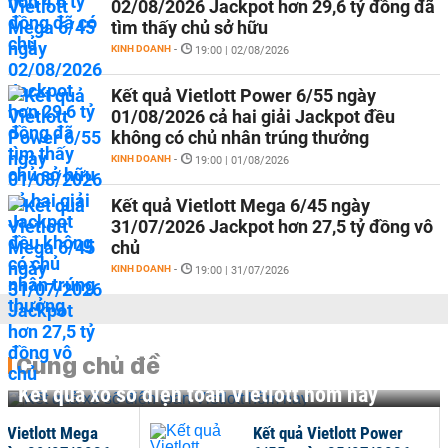
02/08/2026 Jackpot hơn 29,6 tỷ đồng đã
tìm thấy chủ sở hữu
KINH DOANH
-
19:00 | 02/08/2026
Kết quả Vietlott Power 6/55 ngày
01/08/2026 cả hai giải Jackpot đều
không có chủ nhân trúng thưởng
KINH DOANH
-
19:00 | 01/08/2026
Kết quả Vietlott Mega 6/45 ngày
31/07/2026 Jackpot hơn 27,5 tỷ đồng vô
chủ
KINH DOANH
-
19:00 | 31/07/2026
Cùng chủ đề
Kết quả xổ số điện toán Vietlott hôm nay
ả Vietlott Mega
Kết quả Vietlott Power