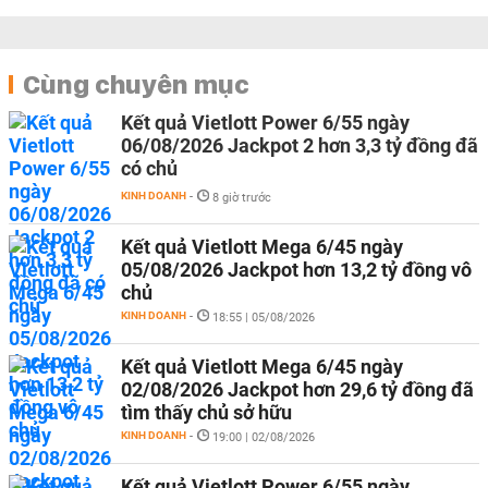
Cùng chuyên mục
Kết quả Vietlott Power 6/55 ngày
06/08/2026 Jackpot 2 hơn 3,3 tỷ đồng đã
có chủ
KINH DOANH
-
8 giờ trước
Kết quả Vietlott Mega 6/45 ngày
05/08/2026 Jackpot hơn 13,2 tỷ đồng vô
chủ
KINH DOANH
-
18:55 | 05/08/2026
Kết quả Vietlott Mega 6/45 ngày
02/08/2026 Jackpot hơn 29,6 tỷ đồng đã
tìm thấy chủ sở hữu
KINH DOANH
-
19:00 | 02/08/2026
Kết quả Vietlott Power 6/55 ngày