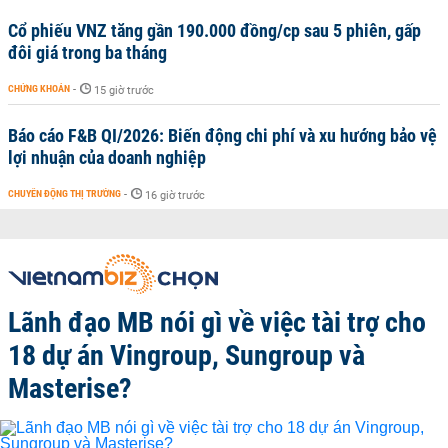
Cổ phiếu VNZ tăng gần 190.000 đồng/cp sau 5 phiên, gấp
đôi giá trong ba tháng
CHỨNG KHOÁN
-
15 giờ trước
Báo cáo F&B QI/2026: Biến động chi phí và xu hướng bảo vệ
lợi nhuận của doanh nghiệp
CHUYỂN ĐỘNG THỊ TRƯỜNG
-
16 giờ trước
Lãnh đạo MB nói gì về việc tài trợ cho
18 dự án Vingroup, Sungroup và
Masterise?