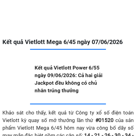
Kết quả Vietlott Mega 6/45 ngày 07/06/2026
Kết quả Vietlott Power 6/55
ngày 09/06/2026: Cả hai giải
Jackpot đều không có chủ
nhân trúng thưởng
Khảo sát cho thấy, kết quả từ Công ty xổ số điện toán
Vietlott kỳ quay số mở thưởng lần thứ
#01520
của sản
phẩm Vietlott Mega 6/45 hôm nay vừa công bố dãy số
may mắn đặc biệt gồm các cặp số:
14 - 21 - 26 - 30 - 34 -