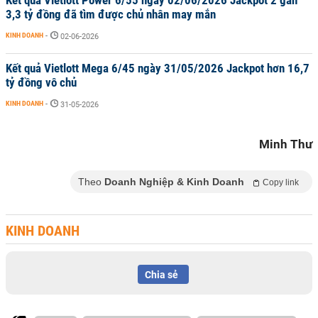
Kết quả Vietlott Power 6/55 ngày 02/06/2026 Jackpot 2 gần
3,3 tỷ đồng đã tìm được chủ nhân may mắn
KINH DOANH
-
02-06-2026
Kết quả Vietlott Mega 6/45 ngày 31/05/2026 Jackpot hơn 16,7
tỷ đồng vô chủ
KINH DOANH
-
31-05-2026
Minh Thư
Theo
Doanh Nghiệp & Kinh Doanh
Copy link
KINH DOANH
Chia sẻ