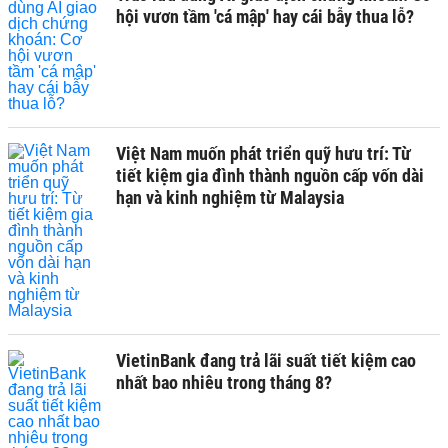
hội vươn tầm 'cá mập' hay cái bẫy thua lỗ?
Việt Nam muốn phát triển quỹ hưu trí: Từ
tiết kiệm gia đình thành nguồn cấp vốn dài
hạn và kinh nghiệm từ Malaysia
VietinBank đang trả lãi suất tiết kiệm cao
nhất bao nhiêu trong tháng 8?