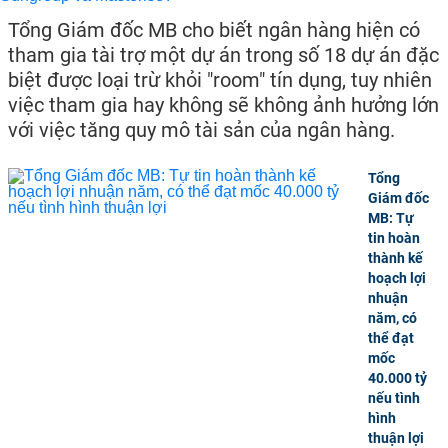
Tổng Giám đốc MB cho biết ngân hàng hiện có
tham gia tài trợ một dự án trong số 18 dự án đặc
biệt được loại trừ khỏi "room" tín dụng, tuy nhiên
việc tham gia hay không sẽ không ảnh hưởng lớn
với việc tăng quy mô tài sản của ngân hàng.
Tổng
Giám đốc
MB: Tự
tin hoàn
thành kế
hoạch lợi
nhuận
năm, có
thể đạt
mốc
40.000 tỷ
nếu tình
hình
thuận lợi