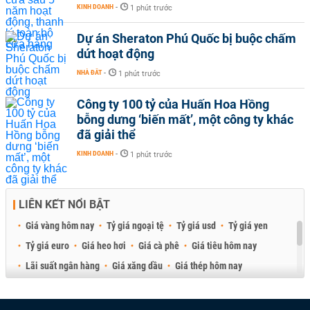
KINH DOANH
-
1 phút trước
Dự án Sheraton Phú Quốc bị buộc chấm
dứt hoạt động
NHÀ ĐẤT
-
1 phút trước
Công ty 100 tỷ của Huấn Hoa Hồng
bỗng dưng ‘biến mất’, một công ty khác
đã giải thể
KINH DOANH
-
1 phút trước
LIÊN KẾT NỔI BẬT
Giá vàng hôm nay
Tỷ giá ngoại tệ
Tỷ giá usd
Tỷ giá yen
Tỷ giá euro
Giá heo hơi
Giá cà phê
Giá tiêu hôm nay
Lãi suất ngân hàng
Giá xăng dầu
Giá thép hôm nay
Giá sầu riêng
Giá thịt heo
Giá gạo
Giá cao su
Best Retail Brokers
Diễn đàn đầu tư Việt Nam 2026