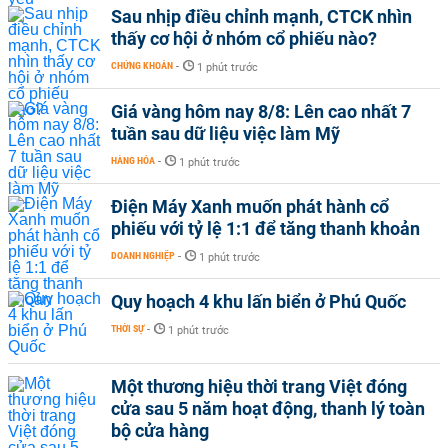
Sau nhịp điều chỉnh mạnh, CTCK nhìn
thấy cơ hội ở nhóm cổ phiếu nào?
CHỨNG KHOÁN
-
1 phút trước
Giá vàng hôm nay 8/8: Lên cao nhất 7
tuần sau dữ liệu việc làm Mỹ
HÀNG HÓA
-
1 phút trước
Điện Máy Xanh muốn phát hành cổ
phiếu với tỷ lệ 1:1 để tăng thanh khoản
DOANH NGHIỆP
-
1 phút trước
Quy hoạch 4 khu lấn biển ở Phú Quốc
THỜI SỰ
-
1 phút trước
Một thương hiệu thời trang Việt đóng
cửa sau 5 năm hoạt động, thanh lý toàn
bộ cửa hàng