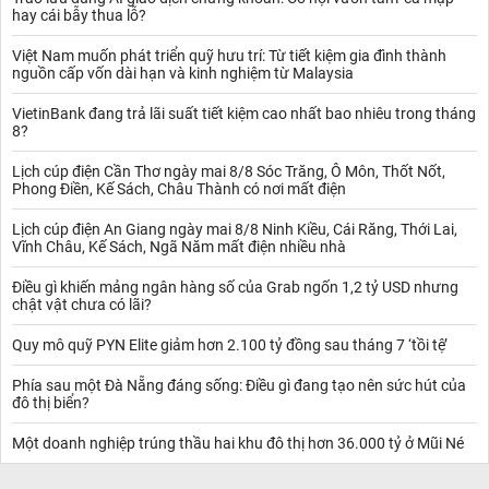
hay cái bẫy thua lỗ?
Việt Nam muốn phát triển quỹ hưu trí: Từ tiết kiệm gia đình thành
nguồn cấp vốn dài hạn và kinh nghiệm từ Malaysia
VietinBank đang trả lãi suất tiết kiệm cao nhất bao nhiêu trong tháng
8?
Lịch cúp điện Cần Thơ ngày mai 8/8 Sóc Trăng, Ô Môn, Thốt Nốt,
Phong Điền, Kế Sách, Châu Thành có nơi mất điện
Lịch cúp điện An Giang ngày mai 8/8 Ninh Kiều, Cái Răng, Thới Lai,
Vĩnh Châu, Kế Sách, Ngã Năm mất điện nhiều nhà
Điều gì khiến mảng ngân hàng số của Grab ngốn 1,2 tỷ USD nhưng
chật vật chưa có lãi?
Quy mô quỹ PYN Elite giảm hơn 2.100 tỷ đồng sau tháng 7 ‘tồi tệ’
Phía sau một Đà Nẵng đáng sống: Điều gì đang tạo nên sức hút của
đô thị biển?
Một doanh nghiệp trúng thầu hai khu đô thị hơn 36.000 tỷ ở Mũi Né