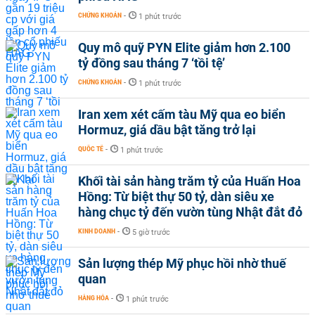
CHỨNG KHOÁN
-
1 phút trước
Quy mô quỹ PYN Elite giảm hơn 2.100
tỷ đồng sau tháng 7 ‘tồi tệ’
CHỨNG KHOÁN
-
1 phút trước
Iran xem xét cấm tàu Mỹ qua eo biển
Hormuz, giá dầu bật tăng trở lại
QUỐC TẾ
-
1 phút trước
Khối tài sản hàng trăm tỷ của Huấn Hoa
Hồng: Từ biệt thự 50 tỷ, dàn siêu xe
hàng chục tỷ đến vườn tùng Nhật đắt đỏ
KINH DOANH
-
5 giờ trước
Sản lượng thép Mỹ phục hồi nhờ thuế
quan
HÀNG HÓA
-
1 phút trước