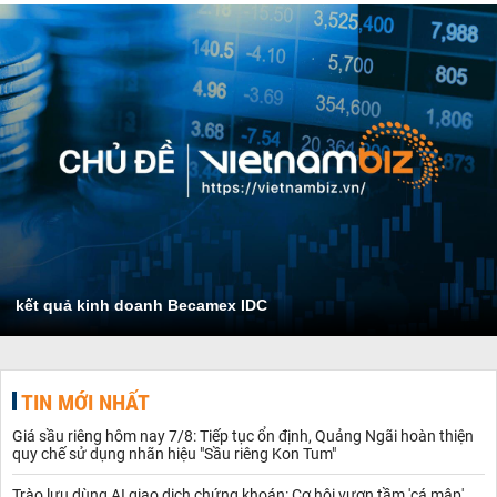
kết quả kinh doanh Becamex IDC
TIN MỚI NHẤT
Giá sầu riêng hôm nay 7/8: Tiếp tục ổn định, Quảng Ngãi hoàn thiện
quy chế sử dụng nhãn hiệu "Sầu riêng Kon Tum"
Trào lưu dùng AI giao dịch chứng khoán: Cơ hội vươn tầm 'cá mập'