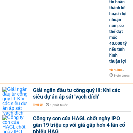
tin hoàn
thành kế
hoạch lợi
nhuận
năm, có
thể đạt
mốc
40.000 tỷ
nếu tình
hình
thuận lợi
TÀI CHÍNH
-
9 giờ trước
Giải ngân đầu tư công quý III: Khi các
siêu dự án áp sát 'vạch đích'
THỜI SỰ
-
1 phút trước
Công ty con của HAGL chốt ngày IPO
gần 19 triệu cp với giá gấp hơn 4 lần cổ
phiếu HAG