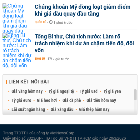
Chứng khoán Mỹ đồng loạt giảm điểm
khi giá dầu quay đầu tăng
QUỐC TẾ
-
1 phút trước
Tổng Bí thư, Chủ tịch nước: Làm rõ
trách nhiệm khi dự án chậm tiến độ, đội
vốn
THỜI SỰ
-
7 giờ trước
LIÊN KẾT NỔI BẬT
Giá vàng hôm nay
Tỷ giá ngoại tệ
Tỷ giá usd
Tỷ giá yen
Tỷ giá euro
Giá heo hơi
Giá cà phê
Giá tiêu hôm nay
Lãi suất ngân hàng
Giá xăng dầu
Giá thép hôm nay
Giá sầu riêng
Giá thịt heo
Giá gạo
Giá cao su
Best Retail Brokers
Diễn đàn đầu tư Việt Nam 2026
Trang TTĐTTH của công ty VietNewsCorp
Giấy phép số 3323/GP-TTĐT do Sở VH&TT TP.HCM cấp ngày 20/3/2026