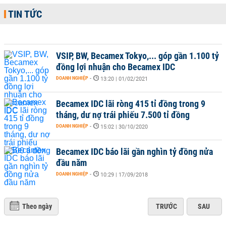
TIN TỨC
VSIP, BW, Becamex Tokyo,... góp gần 1.100 tỷ
đồng lợi nhuận cho Becamex IDC
DOANH NGHIỆP
-
13:20 | 01/02/2021
Becamex IDC lãi ròng 415 tỉ đồng trong 9
tháng, dư nợ trái phiếu 7.500 tỉ đồng
DOANH NGHIỆP
-
15:02 | 30/10/2020
Becamex IDC báo lãi gần nghìn tỷ đồng nửa
đầu năm
DOANH NGHIỆP
-
10:29 | 17/09/2018
Theo ngày
TRƯỚC
SAU