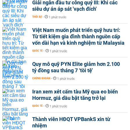
Giải ngân đầu tư công quý III: Khi các
siêu dự án áp sát 'vạch đích'
THỜI SỰ
-
1 phút trước
Việt Nam muốn phát triển quỹ hưu trí:
Từ tiết kiệm gia đình thành nguồn cấp
vốn dài hạn và kinh nghiệm từ Malaysia
QUỐC TẾ
-
1 phút trước
Quy mô quỹ PYN Elite giảm hơn 2.100
tỷ đồng sau tháng 7 ‘tồi tệ’
CHỨNG KHOÁN
-
1 phút trước
Iran xem xét cấm tàu Mỹ qua eo biển
Hormuz, giá dầu bật tăng trở lại
QUỐC TẾ
-
1 phút trước
Thành viên HĐQT VPBankS xin từ
nhiệm