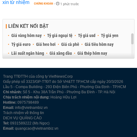
CHỨNG KHOÁN
-
1 phút trước
LIÊN KẾT NỔI BẬT
Giá vàng hôm nay
Tỷ giá ngoại tệ
Tỷ giá usd
Tỷ giá yen
Tỷ giá euro
Giá heo hơi
Giá cà phê
Giá tiêu hôm nay
Lãi suất ngân hàng
Giá xăng dầu
Giá thép hôm nay
Giá sầu riêng
Giá thịt heo
Giá gạo
Giá cao su
Best Retail Brokers
Diễn đàn đầu tư Việt Nam 2026
Trang TTĐTTH của công ty VietNewsCorp
Giấy phép số 3323/GP-TTĐT do Sở VH&TT TP.HCM cấp ngày 20/3/2026
Lầu 5 - Compa Building - 293 Điện Biên Phủ - Phường Gia Định - TP.HCM
Chi nhánh:
Số 5 - Khu 38A Trần Phú - Phường Ba Đình - TP. Hà Nội
Chịu trách nhiệm nội dung:
Hoàng Hữu Lợi
Hotline:
0975798489
Email:
info@vietnambiz.vn
Trách nhiệm về thông tin
DỊCH VỤ QUẢNG CÁO
Tel:
0931589222 (Ms Ngọc)
Email:
quangcao@vietnambiz.vn