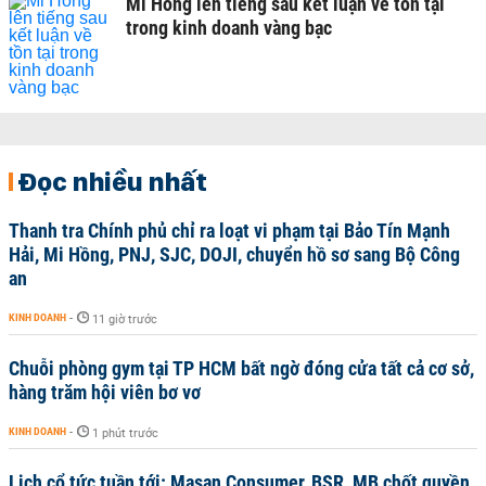
Mi Hồng lên tiếng sau kết luận về tồn tại
trong kinh doanh vàng bạc
Đọc nhiều nhất
Thanh tra Chính phủ chỉ ra loạt vi phạm tại Bảo Tín Mạnh
Hải, Mi Hồng, PNJ, SJC, DOJI, chuyển hồ sơ sang Bộ Công
an
KINH DOANH
-
11 giờ trước
Chuỗi phòng gym tại TP HCM bất ngờ đóng cửa tất cả cơ sở,
hàng trăm hội viên bơ vơ
KINH DOANH
-
1 phút trước
Lịch cổ tức tuần tới: Masan Consumer, BSR, MB chốt quyền,