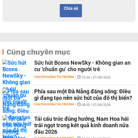
Chia sẻ
Cùng chuyên mục
Sức hút Bcons NewSky - Không gian an
cư ‘chuẩn gu’ cho người trẻ
CHUYỂN ĐỘNG THỊ TRƯỜNG
-
10:04 | 07/08/2026
Phía sau một Đà Nẵng đáng sống: Điều
gì đang tạo nên sức hút của đô thị biển?
CHUYỂN ĐỘNG THỊ TRƯỜNG
-
08:00 | 07/08/2026
Tái cấu trúc đúng hướng, Nam Hoa hái
trái ngọt trong kết quả kinh doanh nửa
đầu 2026