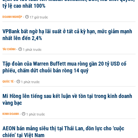
tỷ lệ cao nhất 100%
DOANH NGHIỆP
-
17 giờ trước
VPBank bất ngờ hạ lãi suất ở tất cả kỳ hạn, mức giảm mạnh
nhất lên đến 2,4%
TÀI CHÍNH
-
1 phút trước
Tập đoàn của Warren Buffett mua ròng gần 20 tỷ USD cổ
phiếu, chấm dứt chuỗi bán ròng 14 quý
QUỐC TẾ
-
1 phút trước
Mi Hồng lên tiếng sau kết luận về tồn tại trong kinh doanh
vàng bạc
KINH DOANH
-
1 phút trước
AEON bán mảng siêu thị tại Thái Lan, dồn lực cho ‘cuộc
chiến’ tại Việt Nam