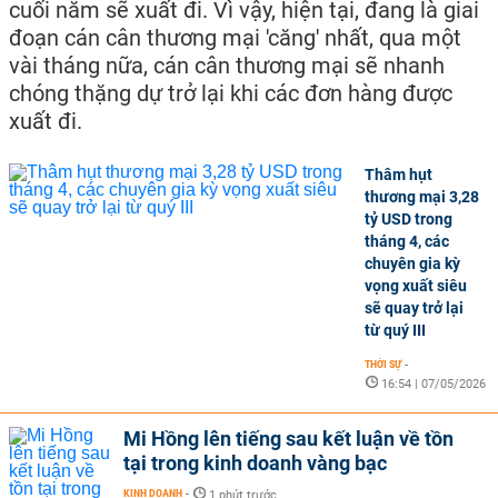
cuối năm sẽ xuất đi. Vì vậy, hiện tại, đang là giai
đoạn cán cân thương mại 'căng' nhất, qua một
vài tháng nữa, cán cân thương mại sẽ nhanh
chóng thặng dự trở lại khi các đơn hàng được
xuất đi.
Thâm hụt
thương mại 3,28
tỷ USD trong
tháng 4, các
chuyên gia kỳ
vọng xuất siêu
sẽ quay trở lại
từ quý III
THỜI SỰ
-
16:54 | 07/05/2026
Mi Hồng lên tiếng sau kết luận về tồn
tại trong kinh doanh vàng bạc
KINH DOANH
-
1 phút trước