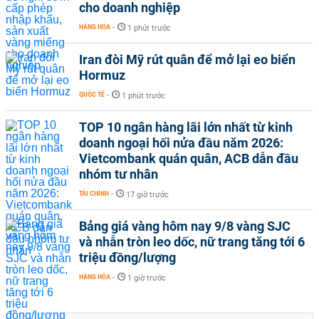
cho doanh nghiệp
HÀNG HÓA
-
1 phút trước
Iran đòi Mỹ rút quân để mở lại eo biển
Hormuz
QUỐC TẾ
-
1 phút trước
TOP 10 ngân hàng lãi lớn nhất từ kinh
doanh ngoại hối nửa đầu năm 2026:
Vietcombank quán quân, ACB dẫn đầu
nhóm tư nhân
TÀI CHÍNH
-
17 giờ trước
Bảng giá vàng hôm nay 9/8 vàng SJC
và nhẫn tròn leo dốc, nữ trang tăng tới 6
triệu đồng/lượng
HÀNG HÓA
-
1 giờ trước