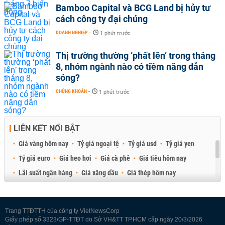
Bamboo Capital và BCG Land bị hủy tư
cách công ty đại chúng
DOANH NGHIỆP
-
1 phút trước
Thị trường thường ‘phất lên’ trong tháng
8, nhóm ngành nào có tiềm năng dẫn
sóng?
CHỨNG KHOÁN
-
1 phút trước
LIÊN KẾT NỔI BẬT
Giá vàng hôm nay
Tỷ giá ngoại tệ
Tỷ giá usd
Tỷ giá yen
Tỷ giá euro
Giá heo hơi
Giá cà phê
Giá tiêu hôm nay
Lãi suất ngân hàng
Giá xăng dầu
Giá thép hôm nay
Giá sầu riêng
Giá thịt heo
Giá gạo
Giá cao su
Best Retail Brokers
Diễn đàn đầu tư Việt Nam 2026
Trang TTĐTTH của công ty VietNewsCorp
Giấy phép số 3323/GP-TTĐT do Sở VH&TT TP.HCM cấp ngày 20/3/2026