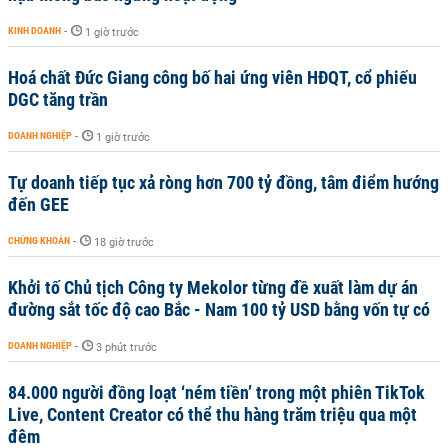
KINH DOANH
-
1 giờ trước
Hoá chất Đức Giang công bố hai ứng viên HĐQT, cổ phiếu
DGC tăng trần
DOANH NGHIỆP
-
1 giờ trước
Tự doanh tiếp tục xả ròng hơn 700 tỷ đồng, tâm điểm hướng
đến GEE
CHỨNG KHOÁN
-
18 giờ trước
Khởi tố Chủ tịch Công ty Mekolor từng đề xuất làm dự án
đường sắt tốc độ cao Bắc - Nam 100 tỷ USD bằng vốn tự có
DOANH NGHIỆP
-
3 phút trước
84.000 người đồng loạt ‘ném tiền’ trong một phiên TikTok
Live, Content Creator có thể thu hàng trăm triệu qua một
đêm