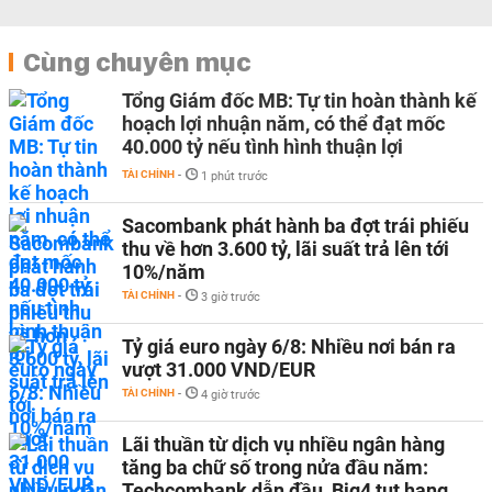
Cùng chuyên mục
Tổng Giám đốc MB: Tự tin hoàn thành kế
hoạch lợi nhuận năm, có thể đạt mốc
40.000 tỷ nếu tình hình thuận lợi
TÀI CHÍNH
-
1 phút trước
Sacombank phát hành ba đợt trái phiếu
thu về hơn 3.600 tỷ, lãi suất trả lên tới
10%/năm
TÀI CHÍNH
-
3 giờ trước
Tỷ giá euro ngày 6/8: Nhiều nơi bán ra
vượt 31.000 VND/EUR
TÀI CHÍNH
-
4 giờ trước
Lãi thuần từ dịch vụ nhiều ngân hàng
tăng ba chữ số trong nửa đầu năm:
Techcombank dẫn đầu, Big4 tụt hạng