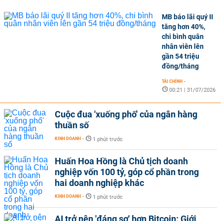
MB báo lãi quý II
tăng hơn 40%,
chi bình quân
nhân viên lên
gần 54 triệu
đồng/tháng
TÀI CHÍNH
-
00:21 | 31/07/2026
Cuộc đua 'xuống phố' của ngân hàng
thuần số
KINH DOANH
-
1 phút trước
Huấn Hoa Hồng là Chủ tịch doanh
nghiệp vốn 100 tỷ, góp cổ phần trong
hai doanh nghiệp khác
KINH DOANH
-
1 phút trước
AI trở nên 'đáng sợ' hơn Bitcoin: Giới