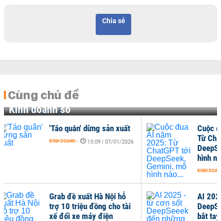
Chia sẻ
Cùng chủ đề
Kinh doanh số
uất
Cuộc đua AI năm 2025:
Từ ChatGPT tới
/2026
DeepSeek, Gemini, mô
hình nào...
KINH DOANH
-
07:56 | 17/12/2025
hỗ
AI 2025 - từ cơn sốt
tài
DeepSeeek đến những cú
bắt tay tỷ USD