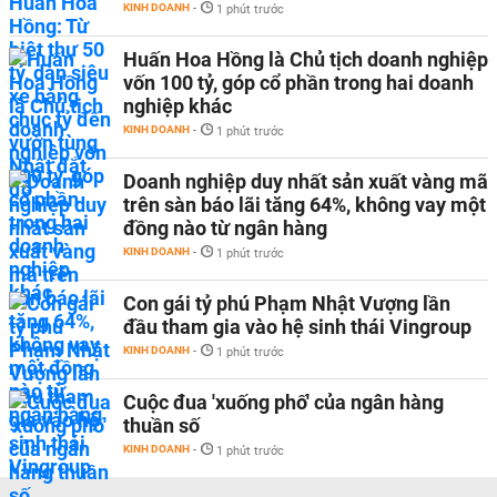
KINH DOANH
-
1 phút trước
Huấn Hoa Hồng là Chủ tịch doanh nghiệp
vốn 100 tỷ, góp cổ phần trong hai doanh
nghiệp khác
KINH DOANH
-
1 phút trước
Doanh nghiệp duy nhất sản xuất vàng mã
trên sàn báo lãi tăng 64%, không vay một
đồng nào từ ngân hàng
KINH DOANH
-
1 phút trước
Con gái tỷ phú Phạm Nhật Vượng lần
đầu tham gia vào hệ sinh thái Vingroup
KINH DOANH
-
1 phút trước
Cuộc đua 'xuống phố' của ngân hàng
thuần số
KINH DOANH
-
1 phút trước