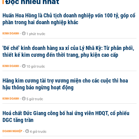
Đọc nhiều nhất
Huấn Hoa Hồng là Chủ tịch doanh nghiệp vốn 100 tỷ, góp cổ
phần trong hai doanh nghiệp khác
KINH DOANH
-
1 phút trước
'Đế chế’ kinh doanh hàng xa xỉ của Lý Nhã Kỳ: Từ phân phối,
thiết kế kim cương đến thời trang, phụ kiện cao cấp
KINH DOANH
-
10 giờ trước
Hãng kim cương tài trợ vương miện cho các cuộc thi hoa
hậu thông báo ngừng hoạt động
KINH DOANH
-
5 giờ trước
Hoá chất Đức Giang công bố hai ứng viên HĐQT, cổ phiếu
DGC tăng trần
DOANH NGHIỆP
-
4 giờ trước