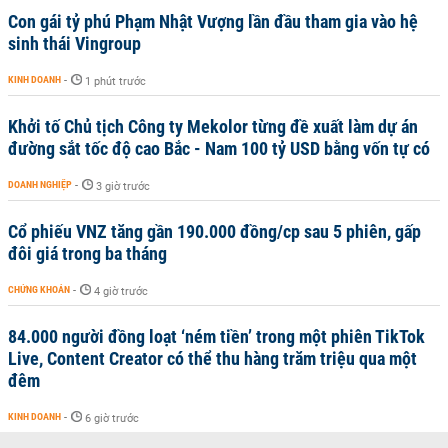
Con gái tỷ phú Phạm Nhật Vượng lần đầu tham gia vào hệ
sinh thái Vingroup
KINH DOANH
-
1 phút trước
Khởi tố Chủ tịch Công ty Mekolor từng đề xuất làm dự án
đường sắt tốc độ cao Bắc - Nam 100 tỷ USD bằng vốn tự có
DOANH NGHIỆP
-
3 giờ trước
Cổ phiếu VNZ tăng gần 190.000 đồng/cp sau 5 phiên, gấp
đôi giá trong ba tháng
CHỨNG KHOÁN
-
4 giờ trước
84.000 người đồng loạt ‘ném tiền’ trong một phiên TikTok
Live, Content Creator có thể thu hàng trăm triệu qua một
đêm
KINH DOANH
-
6 giờ trước