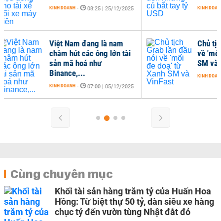
KINH DOANH
-
/2025
07:05 | 15/12/2025
m
Chủ tịch Grab lần đầu nói
tài
về 'mối đe doạ' từ Xanh
SM và VinFast
KINH DOANH
-
11:41 | 15/11/2025
/2025
Cùng chuyên mục
Khối tài sản hàng trăm tỷ của Huấn Hoa
Hồng: Từ biệt thự 50 tỷ, dàn siêu xe hàng
chục tỷ đến vườn tùng Nhật đắt đỏ