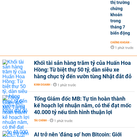
thị trường
chứng
khoán
trong
tháng 7
biến động
CHỨNG KHOÁN
-
1 phút trước
Khối tài sản hàng trăm tỷ của Huấn Hoa
Hồng: Từ biệt thự 50 tỷ, dàn siêu xe
hàng chục tỷ đến vườn tùng Nhật đắt đỏ
KINH DOANH
-
1 phút trước
Tổng Giám đốc MB: Tự tin hoàn thành
kế hoạch lợi nhuận năm, có thể đạt mốc
40.000 tỷ nếu tình hình thuận lợi
TÀI CHÍNH
-
1 phút trước
AI trở nên 'đáng sợ' hơn Bitcoin: Giới