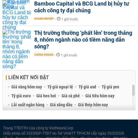
Bamboo Capital và BCG Land bị hủy tư
cách công ty đại chúng
DOANH NGHIỆP
-
1 giờ trước
Thị trường thường ‘phất lên’ trong tháng
8, nhóm ngành nào có tiềm năng dẫn
sóng?
CHỨNG KHOÁN
-
1 giờ trước
LIÊN KẾT NỔI BẬT
Giá vàng hôm nay
Tỷ giá ngoại tệ
Tỷ giá usd
Tỷ giá yen
Tỷ giá euro
Giá heo hơi
Giá cà phê
Giá tiêu hôm nay
Lãi suất ngân hàng
Giá xăng dầu
Giá thép hôm nay
Giá sầu riêng
Giá thịt heo
Giá gạo
Giá cao su
Best Retail Brokers
Diễn đàn đầu tư Việt Nam 2026
Trang TTĐTTH của công ty VietNewsCorp
Giấy phép số 3323/GP-TTĐT do Sở VH&TT TP.HCM cấp ngày 20/3/2026