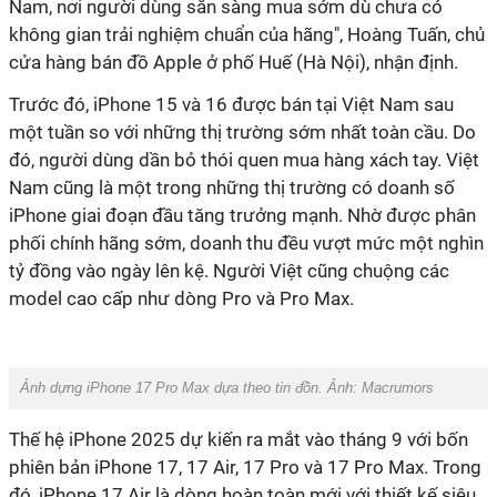
Nam, nơi người dùng sẵn sàng mua sớm dù chưa có
không gian trải nghiệm chuẩn của hãng", Hoàng Tuấn, chủ
cửa hàng bán đồ Apple ở phố Huế (Hà Nội), nhận định.
Trước đó, iPhone 15 và 16 được bán tại Việt Nam sau
một tuần so với những thị trường sớm nhất toàn cầu. Do
đó, người dùng dần bỏ thói quen mua hàng xách tay. Việt
Nam cũng là một trong những thị trường có doanh số
iPhone giai đoạn đầu tăng trưởng mạnh. Nhờ được phân
phối chính hãng sớm, doanh thu đều vượt mức một nghìn
tỷ đồng vào ngày lên kệ. Người Việt cũng chuộng các
model cao cấp như dòng Pro và Pro Max.
Ảnh dựng iPhone 17 Pro Max dựa theo tin đồn. Ảnh: Macrumors
Thế hệ iPhone 2025 dự kiến ra mắt vào tháng 9 với bốn
phiên bản iPhone 17, 17 Air, 17 Pro và 17 Pro Max. Trong
đó, iPhone 17 Air là dòng hoàn toàn mới với thiết kế siêu