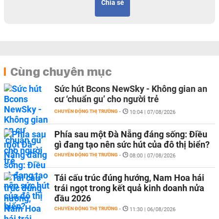
Chia sẻ
Cùng chuyên mục
Sức hút Bcons NewSky - Không gian an
cư ‘chuẩn gu’ cho người trẻ
CHUYỂN ĐỘNG THỊ TRƯỜNG
-
10:04 | 07/08/2026
Phía sau một Đà Nẵng đáng sống: Điều
gì đang tạo nên sức hút của đô thị biển?
CHUYỂN ĐỘNG THỊ TRƯỜNG
-
08:00 | 07/08/2026
Tái cấu trúc đúng hướng, Nam Hoa hái
trái ngọt trong kết quả kinh doanh nửa
đầu 2026
CHUYỂN ĐỘNG THỊ TRƯỜNG
-
11:30 | 06/08/2026