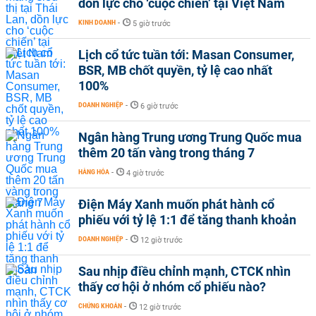
dồn lực cho ‘cuộc chiến’ tại Việt Nam
KINH DOANH
-
5 giờ trước
Lịch cổ tức tuần tới: Masan Consumer,
BSR, MB chốt quyền, tỷ lệ cao nhất
100%
DOANH NGHIỆP
-
6 giờ trước
Ngân hàng Trung ương Trung Quốc mua
thêm 20 tấn vàng trong tháng 7
HÀNG HÓA
-
4 giờ trước
Điện Máy Xanh muốn phát hành cổ
phiếu với tỷ lệ 1:1 để tăng thanh khoản
DOANH NGHIỆP
-
12 giờ trước
Sau nhịp điều chỉnh mạnh, CTCK nhìn
thấy cơ hội ở nhóm cổ phiếu nào?
CHỨNG KHOÁN
-
12 giờ trước