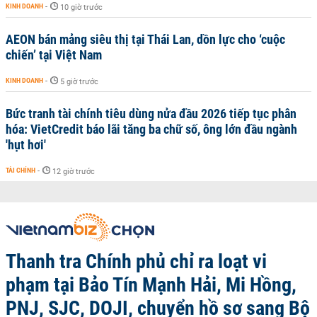
KINH DOANH
-
10 giờ trước
AEON bán mảng siêu thị tại Thái Lan, dồn lực cho ‘cuộc
chiến’ tại Việt Nam
KINH DOANH
-
5 giờ trước
Bức tranh tài chính tiêu dùng nửa đầu 2026 tiếp tục phân
hóa: VietCredit báo lãi tăng ba chữ số, ông lớn đầu ngành
'hụt hơi'
TÀI CHÍNH
-
12 giờ trước
Thanh tra Chính phủ chỉ ra loạt vi
phạm tại Bảo Tín Mạnh Hải, Mi Hồng,
PNJ, SJC, DOJI, chuyển hồ sơ sang Bộ