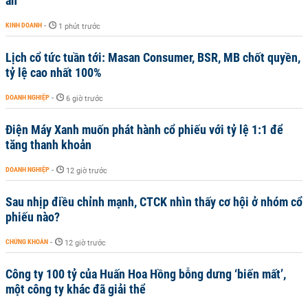
an
KINH DOANH
-
1 phút trước
Lịch cổ tức tuần tới: Masan Consumer, BSR, MB chốt quyền,
tỷ lệ cao nhất 100%
DOANH NGHIỆP
-
6 giờ trước
Điện Máy Xanh muốn phát hành cổ phiếu với tỷ lệ 1:1 để
tăng thanh khoản
DOANH NGHIỆP
-
12 giờ trước
Sau nhịp điều chỉnh mạnh, CTCK nhìn thấy cơ hội ở nhóm cổ
phiếu nào?
CHỨNG KHOÁN
-
12 giờ trước
Công ty 100 tỷ của Huấn Hoa Hồng bỗng dưng ‘biến mất’,
một công ty khác đã giải thể