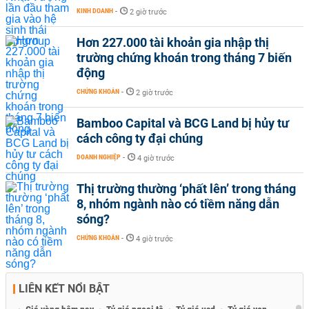
KINH DOANH
-
2 giờ trước
Hơn 227.000 tài khoản gia nhập thị
trường chứng khoán trong tháng 7 biến
động
CHỨNG KHOÁN
-
2 giờ trước
Bamboo Capital và BCG Land bị hủy tư
cách công ty đại chúng
DOANH NGHIỆP
-
4 giờ trước
Thị trường thường ‘phất lên’ trong tháng
8, nhóm ngành nào có tiềm năng dẫn
sóng?
CHỨNG KHOÁN
-
4 giờ trước
LIÊN KẾT NỔI BẬT