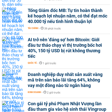
Tổng Giám đốc MB: Tự tin hoàn thành
kế hoạch lợi nhuận năm, có thể đạt mốc
40.000 tỷ nếu tình hình thuận lợi
TÀI CHÍNH
-
39 phút trước
AI trở nên 'đáng sợ' hơn Bitcoin: Giới
đầu tư tháo chạy vì thị trường bốc hơi
40%, 150 tỷ USD bị rút không thương
tiếc
QUỐC TẾ
-
1 giờ trước
Doanh nghiệp duy nhất sản xuất vàng
mã trên sàn báo lãi tăng 64%, không
vay một đồng nào từ ngân hàng
KINH DOANH
-
2 giờ trước
Con gái tỷ phú Phạm Nhật Vượng lần
đầu tham gia vào hệ sinh thái Vingroup