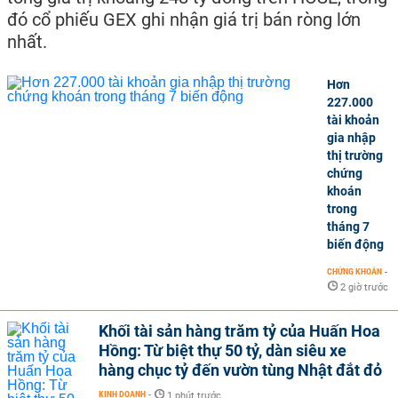
đó cổ phiếu GEX ghi nhận giá trị bán ròng lớn
nhất.
Hơn
227.000
tài khoản
gia nhập
thị trường
chứng
khoán
trong
tháng 7
biến động
CHỨNG KHOÁN
-
2 giờ trước
Khối tài sản hàng trăm tỷ của Huấn Hoa
Hồng: Từ biệt thự 50 tỷ, dàn siêu xe
hàng chục tỷ đến vườn tùng Nhật đắt đỏ
KINH DOANH
-
1 phút trước