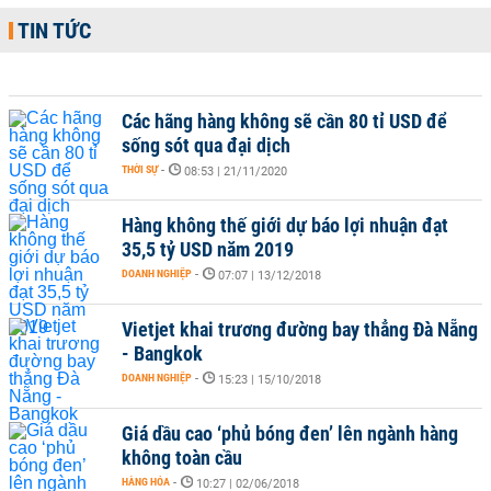
TIN TỨC
Các hãng hàng không sẽ cần 80 tỉ USD để
sống sót qua đại dịch
THỜI SỰ
-
08:53 | 21/11/2020
Hàng không thế giới dự báo lợi nhuận đạt
35,5 tỷ USD năm 2019
DOANH NGHIỆP
-
07:07 | 13/12/2018
Vietjet khai trương đường bay thẳng Đà Nẵng
- Bangkok
DOANH NGHIỆP
-
15:23 | 15/10/2018
Giá dầu cao ‘phủ bóng đen’ lên ngành hàng
không toàn cầu
HÀNG HÓA
-
10:27 | 02/06/2018