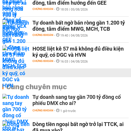
đồng, tâm điểm hướng đến GEE
CHỨNG KHOÁN
-
18:05 | 05/08/2026
Tự doanh bất ngờ bán ròng gần 1.200 tỷ
đồng, tâm điểm MWG, MCH, TCB
CHỨNG KHOÁN
-
19:40 | 04/08/2026
HOSE liệt kê 57 mã không đủ điều kiện
ký quỹ, có DGC và HVN
CHỨNG KHOÁN
-
16:03 | 04/08/2026
Cùng chuyên mục
Tự doanh sang tay gần 700 tỷ đồng cổ
phiếu DMX cho ai?
CHỨNG KHOÁN
-
1 giờ trước
Dòng tiền ngoại bất ngờ trở lại TTCK, ai
đã mua vào?