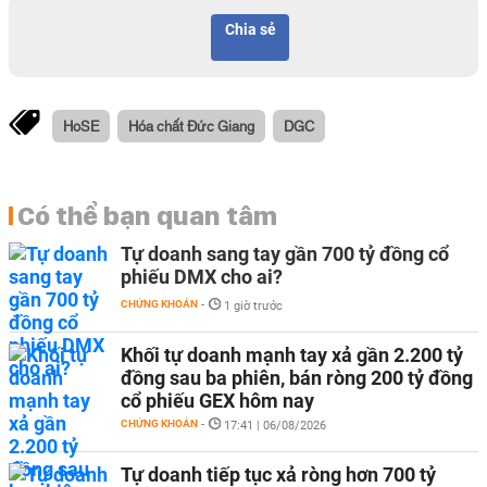
Chia sẻ
HoSE
Hóa chất Đức Giang
DGC
Có thể bạn quan tâm
Tự doanh sang tay gần 700 tỷ đồng cổ
phiếu DMX cho ai?
CHỨNG KHOÁN
-
1 giờ trước
Khối tự doanh mạnh tay xả gần 2.200 tỷ
đồng sau ba phiên, bán ròng 200 tỷ đồng
cổ phiếu GEX hôm nay
CHỨNG KHOÁN
-
17:41 | 06/08/2026
Tự doanh tiếp tục xả ròng hơn 700 tỷ