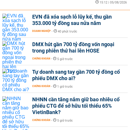
15:12 | 05/08/2026
EVN đã xóa sạch lỗ lũy kế, thu gần
353.000 tỷ đồng sau nửa năm
DOANH NGHIỆP
-
40 phút trước
DMX hút gần 700 tỷ đồng vốn ngoại
trong phiên thứ hai lên HOSE
CHỨNG KHOÁN
-
5 giờ trước
Tự doanh sang tay gần 700 tỷ đồng cổ
phiếu DMX cho ai?
CHỨNG KHOÁN
-
1 giờ trước
NHNN cần tăng nắm giữ bao nhiêu cổ
phiếu CTG để sở hữu tối thiểu 65%
VietinBank?
CHỨNG KHOÁN
-
5 giờ trước