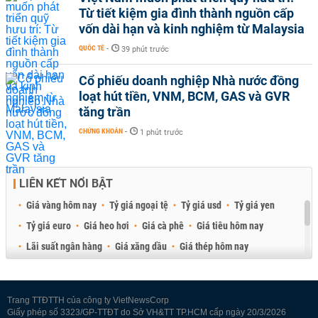
Từ tiết kiệm gia đình thành nguồn cấp
vốn dài hạn và kinh nghiệm từ Malaysia
QUỐC TẾ
-
39 phút trước
Cổ phiếu doanh nghiệp Nhà nước đồng
loạt hút tiền, VNM, BCM, GAS và GVR
tăng trần
CHỨNG KHOÁN
-
1 phút trước
LIÊN KẾT NỔI BẬT
Giá vàng hôm nay
Tỷ giá ngoại tệ
Tỷ giá usd
Tỷ giá yen
Tỷ giá euro
Giá heo hơi
Giá cà phê
Giá tiêu hôm nay
Lãi suất ngân hàng
Giá xăng dầu
Giá thép hôm nay
Giá sầu riêng
Giá thịt heo
Giá gạo
Giá cao su
Best Retail Brokers
Diễn đàn đầu tư Việt Nam 2026
Trang TTĐTTH của công ty VietNewsCorp
Giấy phép số 3323/GP-TTĐT do Sở VH&TT TP.HCM cấp ngày 20/3/2026