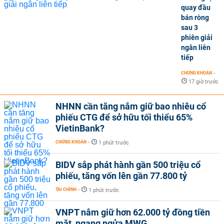
quay đầu
bán ròng
sau 3
phiên giải
ngân liên
tiếp
CHỨNG KHOÁN
-
17 giờ trước
NHNN cần tăng nắm giữ bao nhiêu cổ
phiếu CTG để sở hữu tối thiểu 65%
VietinBank?
CHỨNG KHOÁN
-
1 phút trước
BIDV sắp phát hành gần 500 triệu cổ
phiếu, tăng vốn lên gần 77.800 tỷ
TÀI CHÍNH
-
1 phút trước
VNPT nắm giữ hơn 62.000 tỷ đồng tiền
mặt, ngang ngửa MWG