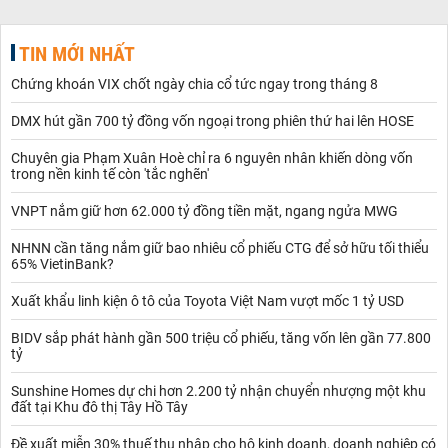
TIN MỚI NHẤT
Chứng khoán VIX chốt ngày chia cổ tức ngay trong tháng 8
DMX hút gần 700 tỷ đồng vốn ngoại trong phiên thứ hai lên HOSE
Chuyên gia Phạm Xuân Hoè chỉ ra 6 nguyên nhân khiến dòng vốn
trong nền kinh tế còn 'tắc nghẽn'
VNPT nắm giữ hơn 62.000 tỷ đồng tiền mặt, ngang ngửa MWG
NHNN cần tăng nắm giữ bao nhiêu cổ phiếu CTG để sở hữu tối thiểu
65% VietinBank?
Xuất khẩu linh kiện ô tô của Toyota Việt Nam vượt mốc 1 tỷ USD
BIDV sắp phát hành gần 500 triệu cổ phiếu, tăng vốn lên gần 77.800
tỷ
Sunshine Homes dự chi hơn 2.200 tỷ nhận chuyển nhượng một khu
đất tại Khu đô thị Tây Hồ Tây
Đề xuất miễn 30% thuế thu nhập cho hộ kinh doanh, doanh nghiệp có