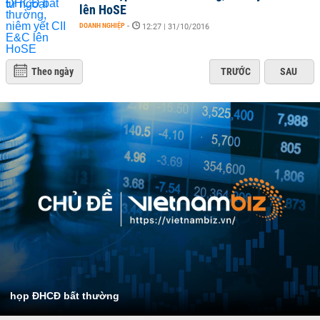
lên HoSE
DOANH NGHIỆP
-
12:27 | 31/10/2016
Theo ngày
TRƯỚC
SAU
họp ĐHCĐ bất thường