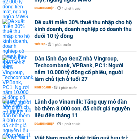
DOANH NGHIỆP
-
1 phút trước
Đề xuất miễn 30% thuế thu nhập cho hộ
kinh doanh, doanh nghiệp có doanh thu
dưới 10 tỷ đồng
THỜI SỰ
-
1 phút trước
Dàn lãnh đạo GenZ nhà Vingroup,
Techcombank, VPBank, PC1: Người
nắm 10.000 tỷ đồng cổ phiếu, người
làm chủ tịch ở tuổi 27
KINH DOANH
-
1 phút trước
Lãnh đạo Vinamilk: Tăng quy mô đàn
bò thêm 8.000 con, đã chốt giá nguyên
liệu đến tháng 11
DOANH NGHIỆP
-
1 phút trước
Việt Nam muốn phát triển quỹ hưu trí: