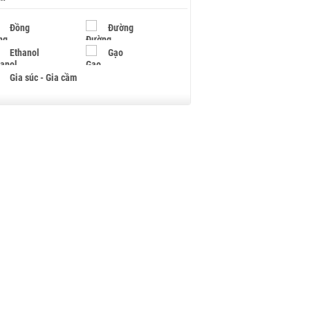
Đồng
Đường
Ethanol
Gạo
Gia súc - Gia cầm
Giấy
Gỗ
Hạt điều
Hồ tiêu - Hạt tiêu
Khí đốt
Kim loại khác
Mắc ca
Muối
Ngũ cốc
Nhựa - Hạt nhựa
Palladium
Phân bón