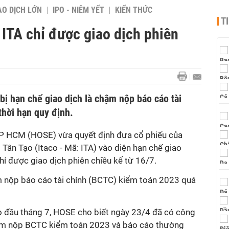
AO DỊCH LỚN
IPO - NIÊM YẾT
KIẾN THỨC
T
 ITA chỉ được giao dịch phiên
ị hạn chế giao dịch là chậm nộp báo cáo tài
thời hạn quy định.
TP HCM (HOSE) vừa
quyết định đưa cổ phiếu của
Tân Tạo (Itaco - Mã: ITA)
vào diện hạn chế giao
chỉ được giao dịch phiên chiều kể từ 16/7.
nộp báo cáo tài chính (BCTC) kiểm toán 2023
quá
 đầu tháng 7, HOSE cho biết ngày 23/4 đã có công
hậm nộp BCTC kiểm toán 2023 và báo cáo thường