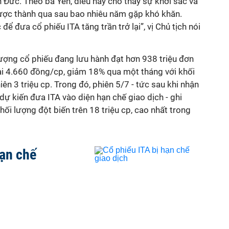
n Đức. Theo bà Yến, điều này cho thấy sự khởi sắc và
ược thành qua sau bao nhiêu năm gặp khó khăn.
để đưa cổ phiếu ITA tăng trần trở lại”, vị Chủ tịch nói
lượng cổ phiếu đang lưu hành đạt hơn 938 triệu đơn
ại
4.660
đồng/cp,
giảm 18% qua một tháng với khối
ên 3 triệu cp. Trong đó, phiên 5/7 - tức sau khi nhận
ự kiến đưa ITA vào diện hạn chế giao dịch - ghi
hối lượng đột biến trên 18 triệu cp, cao nhất trong
hạn chế