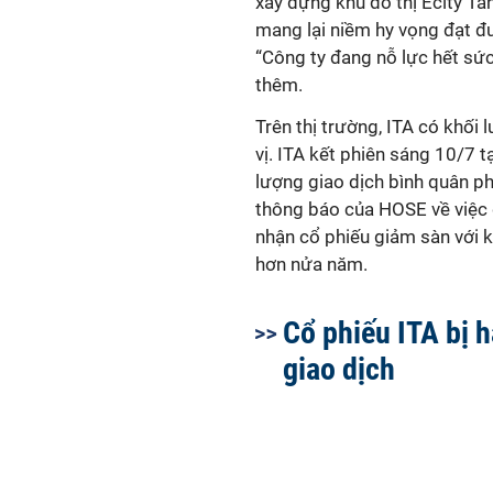
xây dựng khu đô thị Ecity Tâ
mang lại niềm hy vọng đạt đ
“Công ty đang nỗ lực hết sức 
thêm.
Trên thị trường,
ITA có khối 
vị.
ITA kết phiên
sáng 10
/7 t
lượng giao dịch bình quân phi
thông báo của HOSE về việc d
nhận cổ phiếu giảm sàn với k
hơn nửa năm.
Cổ phiếu ITA bị 
giao dịch