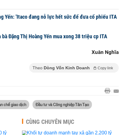
g Yến: 'Itaco đang nỗ lực hết sức để đưa cổ phiếu ITA
n bà Đặng Thị Hoàng Yến mua xong 38 triệu cp ITA
Xuân Nghĩa
Theo
Dòng Vốn Kinh Doanh
Copy link
n chế giao dịch
Đầu tư và Công nghiệp Tân Tạo
CÙNG CHUYÊN MỤC