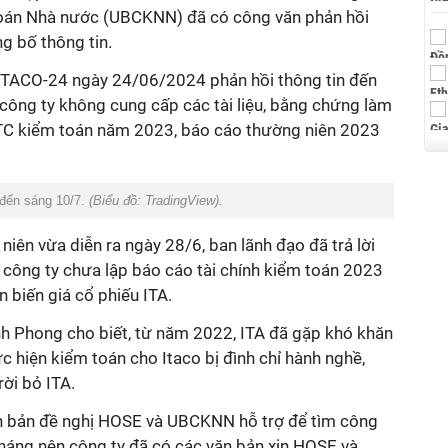
oán Nhà nước (UBCKNN) đã có công văn phản hồi
g bố thông tin.
ITACO-24 ngày 24/06/2024 phản hồi thông tin đến
ông ty không cung cấp các tài liệu, bằng chứng làm
TC kiểm toán năm 2023, báo cáo thường niên 2023
 đến sáng 10/7.
(Biểu đồ: TradingView).
ên vừa diễn ra ngày 28/6, ban lãnh đạo đã trả lời
 công ty chưa lập báo cáo tài chính kiểm toán 2023
n biến giá cổ phiếu ITA.
h Phong cho biết
,
từ năm 2022, ITA đã gặp khó khăn
ực hiện kiểm toán cho Itaco bị đình chỉ hành nghề,
rời bỏ ITA.
ăn bản đề nghị HOSE và UBCKNN hỗ trợ để tìm công
kháng nên công ty đã có các văn bản xin HOSE và