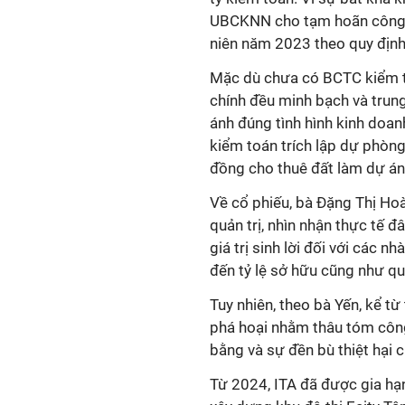
UBCKNN cho tạm hoãn công 
niên năm 2023 theo quy định
Mặc dù chưa có BCTC kiểm to
chính đều minh bạch và trung
ánh đúng tình hình kinh doan
kiểm toán trích lập dự phòng
đồng cho thuê đất làm dự án 
Về cổ phiếu, bà Đặng Thị Ho
quản trị, nhìn nhận thực tế đ
giá trị sinh lời đối với các 
đến tỷ lệ sở hữu cũng như qu
Tuy nhiên, t
heo bà Yến, kể từ
phá hoại nhằm thâu tóm công
bằng và sự đền bù thiệt hại 
Từ 2024,
ITA
đã được gia hạn