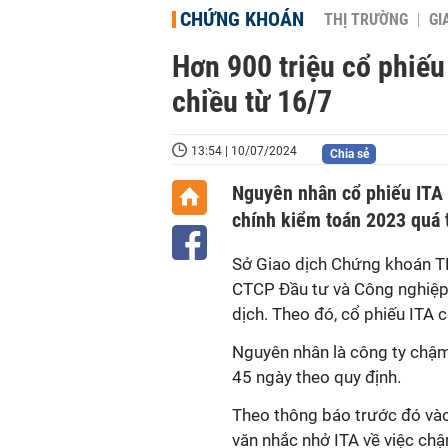
CHỨNG KHOÁN
THỊ TRƯỜNG
GI
Hơn 900 triệu cổ phiếu
chiều từ 16/7
13:54 | 10/07/2024
Chia sẻ
Nguyên nhân cổ phiếu ITA b
chính kiểm toán 2023 quá 
Sở Giao dịch Chứng khoán 
CTCP Đầu tư và Công nghiệp 
dịch. Theo đó, cổ phiếu ITA 
Nguyên nhân là công ty
chậm 
45 ngày theo quy định
.
Theo thông báo trước đó vào
văn nhắc nhở ITA về việc c