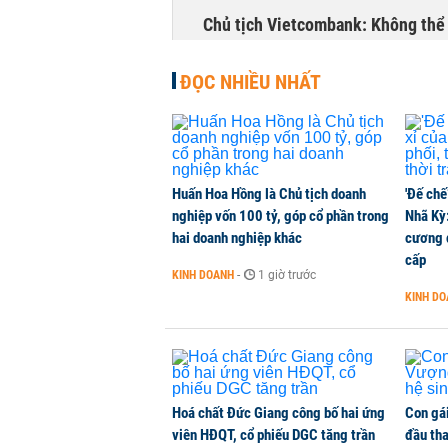
Chủ tịch Vietcombank: Không thể q
TÀI CHÍNH
-
1 phút trước
ĐỌC NHIỀU NHẤT
Huấn Hoa Hồng là Chủ tịch doanh
'Đế chế
nghiệp vốn 100 tỷ, góp cổ phần trong
Nhã Kỳ:
hai doanh nghiệp khác
cương đ
cấp
KINH DOANH
-
1 giờ trước
KINH D
Hoá chất Đức Giang công bố hai ứng
Con gá
viên HĐQT, cổ phiếu DGC tăng trần
đầu tha