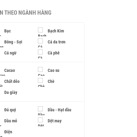
IN THEO NGÀNH HÀNG
Bạc
Bạch Kim
Bông - Sợi
Cá da trơn
Cá ngừ
Cà phê
Cacao
Cao su
Chất dẻo
Chè
Da giày
Đá quý
Dầu - Hạt dầu
Dầu mỏ
Dệt may
Điện