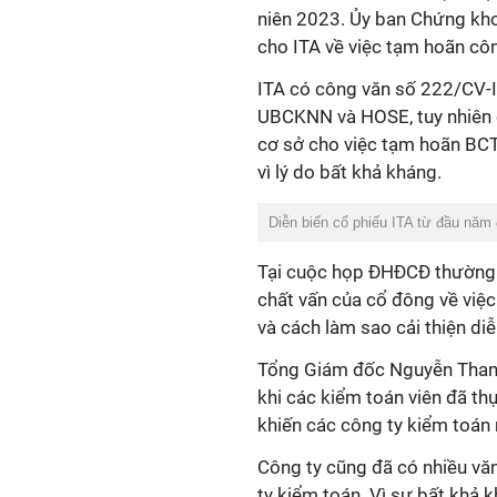
niên 2023. Ủy ban Chứng kh
cho ITA về việc tạm hoãn côn
ITA có công văn số 222/CV-
UBCKNN và HOSE, tuy nhiên c
cơ sở cho việc tạm hoãn BC
vì lý do bất khả kháng.
Diễn biến cổ phiếu ITA từ đầu năm
Tại cuộc họp ĐHĐCĐ thường ni
chất vấn của cổ đông về việc
và cách
làm sao
cải thiện diễ
Tổng Giám đốc
Nguyễn Than
khi các kiểm toán viên đã th
khiến các công ty kiểm toán 
Công ty cũng đã có nhiều v
ty kiểm toán. Vì sự bất khả 