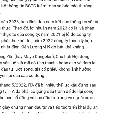
bố thông tin BCTC kiểm toán và báo cáo thường
.
án 2023, ban lãnh đạo cam kết các thông tin về tài
 thực. Theo đó, lợi nhuận năm 2023 có lãi và phản
h thực tế của công ty; năm 2021 bị lỗ do công ty
 phải thu khó đòi; năm 2022 công ty thanh lý hợp
nhiệt điện Kiên Lương vì lý do bất khả kháng.
àng Yến (hay Maya Dangelas), Chủ tịch Hội đồng
ây vẫn luôn
là mã
có tính thanh khoản cao và đem lại
nhà đầu tư lướt sóng, giá cổ phiếu không ảnh hưởng
yền lời của các cổ đông.
 tháng 5/2022, ITA đã bị nhiều thế lực xấu đứng sau
 ty. ITA đã phải cố gắn
g
đấu tranh để đòi lại công
cho các cổ đông và nhà đầu tư trong và ngoài nước.
 giấy chứng nhận đầu tư và tiếp tục triển khai dự án