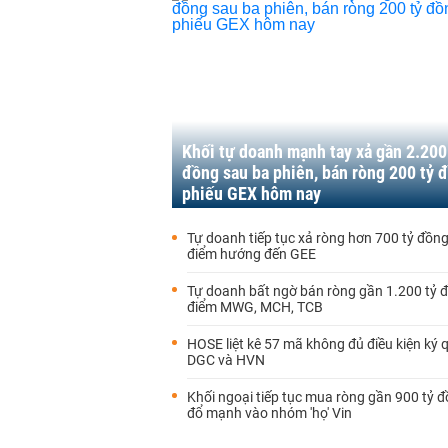
Khối tự doanh mạnh tay xả gần 2.200
đồng sau ba phiên, bán ròng 200 tỷ 
phiếu GEX hôm nay
Tự doanh tiếp tục xả ròng hơn 700 tỷ đồn
điểm hướng đến GEE
Tự doanh bất ngờ bán ròng gần 1.200 tỷ 
điểm MWG, MCH, TCB
HOSE liệt kê 57 mã không đủ điều kiện ký q
DGC và HVN
Khối ngoại tiếp tục mua ròng gần 900 tỷ đ
đổ mạnh vào nhóm 'họ' Vin