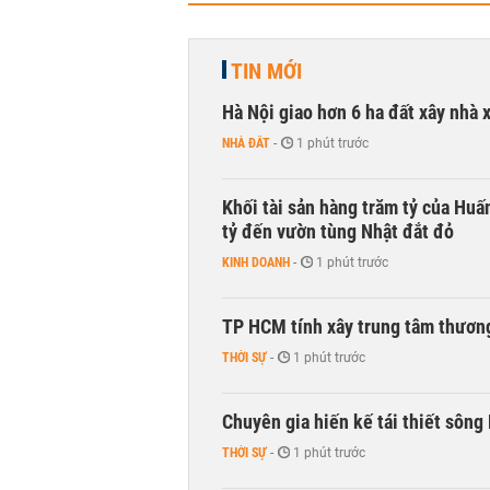
TIN MỚI
Hà Nội giao hơn 6 ha đất xây nhà 
NHÀ ĐẤT
-
1 phút trước
Khối tài sản hàng trăm tỷ của Huấ
tỷ đến vườn tùng Nhật đắt đỏ
KINH DOANH
-
1 phút trước
TP HCM tính xây trung tâm thương
THỜI SỰ
-
1 phút trước
Chuyên gia hiến kế tái thiết sông
THỜI SỰ
-
1 phút trước