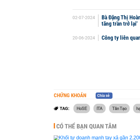
Bà Đặng Thị Hoàn
02-07-2024
tăng trần trở lại'
Công ty liên qua
20-06-2024
CHỨNG KHOÁN
Chia sẻ
HoSE
ITA
Tân Tạo
hạ
TAG:
CÓ THỂ BẠN QUAN TÂM