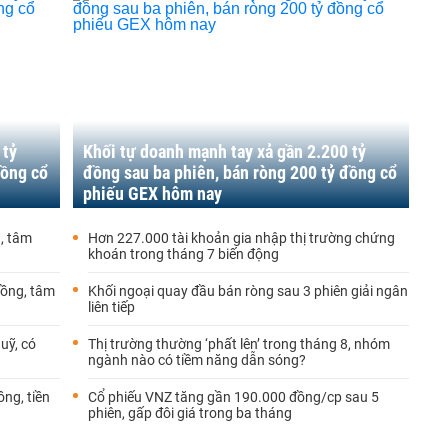
 tỷ
Khối tự doanh mạnh tay xả gần 2.200 tỷ
đồng cổ
đồng sau ba phiên, bán ròng 200 tỷ đồng cổ
phiếu GEX hôm nay
g, tâm
Hơn 227.000 tài khoản gia nhập thị trường chứng
khoán trong tháng 7 biến động
đồng, tâm
Khối ngoại quay đầu bán ròng sau 3 phiên giải ngân
liên tiếp
uỹ, có
Thị trường thường ‘phất lên’ trong tháng 8, nhóm
ngành nào có tiềm năng dẫn sóng?
ồng, tiền
Cổ phiếu VNZ tăng gần 190.000 đồng/cp sau 5
phiên, gấp đôi giá trong ba tháng