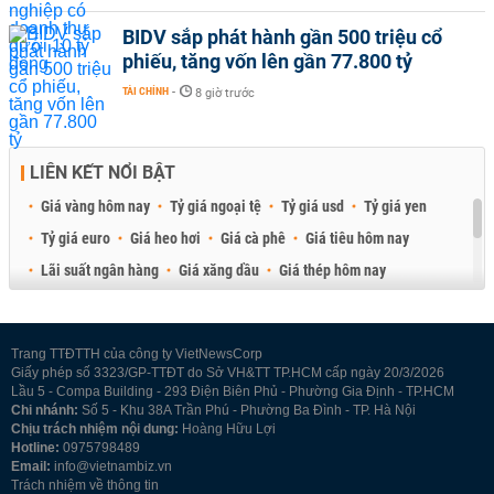
BIDV sắp phát hành gần 500 triệu cổ
phiếu, tăng vốn lên gần 77.800 tỷ
TÀI CHÍNH
-
8 giờ trước
LIÊN KẾT NỔI BẬT
Giá vàng hôm nay
Tỷ giá ngoại tệ
Tỷ giá usd
Tỷ giá yen
Tỷ giá euro
Giá heo hơi
Giá cà phê
Giá tiêu hôm nay
Lãi suất ngân hàng
Giá xăng dầu
Giá thép hôm nay
Giá sầu riêng
Giá thịt heo
Giá gạo
Giá cao su
Best Retail Brokers
Diễn đàn đầu tư Việt Nam 2026
Trang TTĐTTH của công ty VietNewsCorp
Giấy phép số 3323/GP-TTĐT do Sở VH&TT TP.HCM cấp ngày 20/3/2026
Lầu 5 - Compa Building - 293 Điện Biên Phủ - Phường Gia Định - TP.HCM
Chi nhánh:
Số 5 - Khu 38A Trần Phú - Phường Ba Đình - TP. Hà Nội
Chịu trách nhiệm nội dung:
Hoàng Hữu Lợi
Hotline:
0975798489
Email:
info@vietnambiz.vn
Trách nhiệm về thông tin