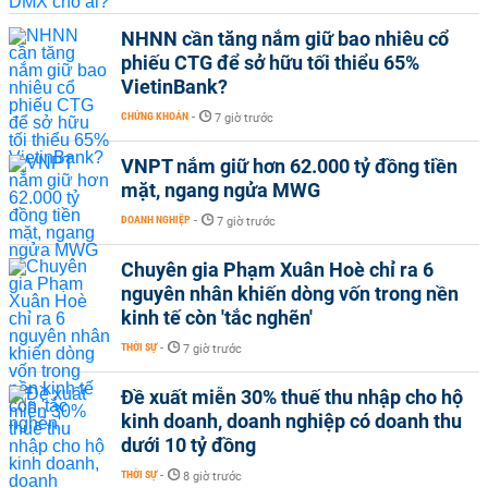
NHNN cần tăng nắm giữ bao nhiêu cổ
phiếu CTG để sở hữu tối thiểu 65%
VietinBank?
CHỨNG KHOÁN
-
7 giờ trước
VNPT nắm giữ hơn 62.000 tỷ đồng tiền
mặt, ngang ngửa MWG
DOANH NGHIỆP
-
7 giờ trước
Chuyên gia Phạm Xuân Hoè chỉ ra 6
nguyên nhân khiến dòng vốn trong nền
kinh tế còn 'tắc nghẽn'
THỜI SỰ
-
7 giờ trước
Đề xuất miễn 30% thuế thu nhập cho hộ
kinh doanh, doanh nghiệp có doanh thu
dưới 10 tỷ đồng
THỜI SỰ
-
8 giờ trước