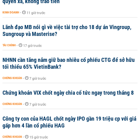
quyền xã, không trao tiền
KINH DOANH
-
11 giờ trước
Lãnh đạo MB nói gì về việc tài trợ cho 18 dự án Vingroup,
Sungroup và Masterise?
TÀI CHÍNH
-
17 giờ trước
NHNN cần tăng nắm giữ bao nhiêu cổ phiếu CTG để sở hữu
tối thiểu 65% VietinBank?
CHỨNG KHOÁN
-
7 giờ trước
Chứng khoán VIX chốt ngày chia cổ tức ngay trong tháng 8
CHỨNG KHOÁN
-
7 giờ trước
Công ty con của HAGL chốt ngày IPO gần 19 triệu cp với giá
gấp hơn 4 lần cổ phiếu HAG
CHỨNG KHOÁN
-
15 giờ trước