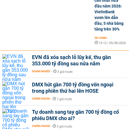
cao nhất nửa
đầu năm 2026:
VietinBank
vươn lên dẫn
đầu, 5 nhà băng
tăng trên 30%
TÀI CHÍNH
-
15:12 | 05/08/2026
EVN đã xóa sạch lỗ lũy kế, thu gần
353.000 tỷ đồng sau nửa năm
DOANH NGHIỆP
-
3 giờ trước
DMX hút gần 700 tỷ đồng vốn ngoại
trong phiên thứ hai lên HOSE
CHỨNG KHOÁN
-
7 giờ trước
Tự doanh sang tay gần 700 tỷ đồng cổ
phiếu DMX cho ai?
CHỨNG KHOÁN
-
3 giờ trước