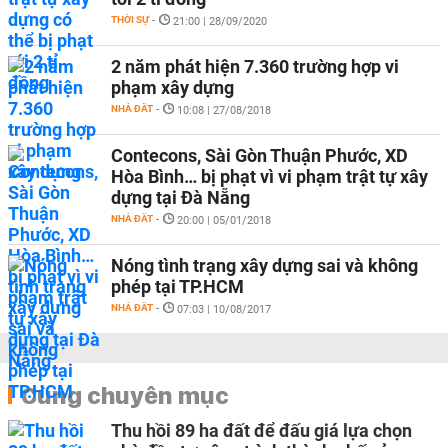
THỜI SỰ
-
21:00 | 28/09/2020
2 năm phát hiện 7.360 trường hợp vi
phạm xây dựng
NHÀ ĐẤT
-
10:08 | 27/08/2018
Contecons, Sài Gòn Thuận Phước, XD
Hòa Bình… bị phạt vì vi phạm trật tự xây
dựng tại Đà Nẵng
NHÀ ĐẤT
-
20:00 | 05/01/2018
Nóng tình trạng xây dựng sai và không
phép tại TP.HCM
NHÀ ĐẤT
-
07:03 | 10/08/2017
Cùng chuyên mục
Thu hồi 89 ha đất để đấu giá lựa chọn