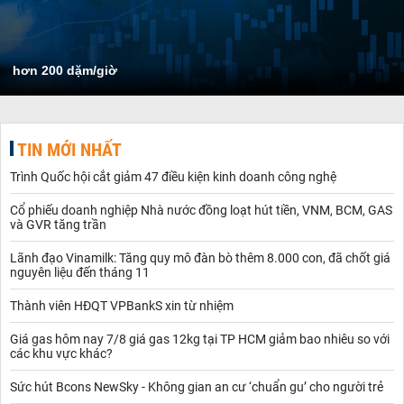
hơn 200 dặm/giờ
TIN MỚI NHẤT
Trình Quốc hội cắt giảm 47 điều kiện kinh doanh công nghệ
Cổ phiếu doanh nghiệp Nhà nước đồng loạt hút tiền, VNM, BCM, GAS
và GVR tăng trần
Lãnh đạo Vinamilk: Tăng quy mô đàn bò thêm 8.000 con, đã chốt giá
nguyên liệu đến tháng 11
Thành viên HĐQT VPBankS xin từ nhiệm
Giá gas hôm nay 7/8 giá gas 12kg tại TP HCM giảm bao nhiêu so với
các khu vực khác?
Sức hút Bcons NewSky - Không gian an cư ‘chuẩn gu’ cho người trẻ