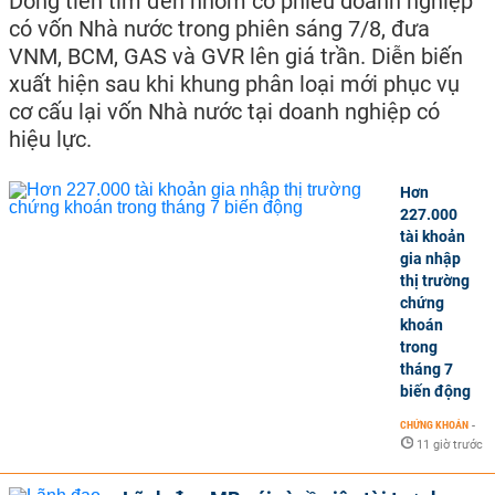
Dòng tiền tìm đến nhóm cổ phiếu doanh nghiệp
có vốn Nhà nước trong phiên sáng 7/8, đưa
VNM, BCM, GAS và GVR lên giá trần. Diễn biến
xuất hiện sau khi khung phân loại mới phục vụ
cơ cấu lại vốn Nhà nước tại doanh nghiệp có
hiệu lực.
Hơn
227.000
tài khoản
gia nhập
thị trường
chứng
khoán
trong
tháng 7
biến động
CHỨNG KHOÁN
-
11 giờ trước