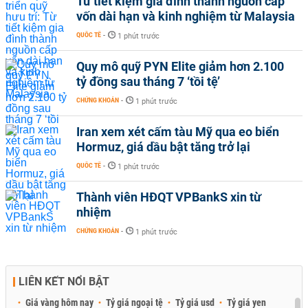
Từ tiết kiệm gia đình thành nguồn cấp
vốn dài hạn và kinh nghiệm từ Malaysia
QUỐC TẾ
-
1 phút trước
Quy mô quỹ PYN Elite giảm hơn 2.100
tỷ đồng sau tháng 7 ‘tồi tệ’
CHỨNG KHOÁN
-
1 phút trước
Iran xem xét cấm tàu Mỹ qua eo biển
Hormuz, giá dầu bật tăng trở lại
QUỐC TẾ
-
1 phút trước
Thành viên HĐQT VPBankS xin từ
nhiệm
CHỨNG KHOÁN
-
1 phút trước
LIÊN KẾT NỔI BẬT
Giá vàng hôm nay
Tỷ giá ngoại tệ
Tỷ giá usd
Tỷ giá yen