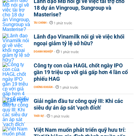
Lãnh đạo MB nói gì về việc tài trợ cho
18 dự án Vingroup, Sungroup và
Masterise?
TÀI CHÍNH
-
1 phút trước
Lãnh đạo Vinamilk nói gì về việc khối
ngoại giảm tỷ lệ sở hữu?
DOANH NGHIỆP
-
1 phút trước
Công ty con của HAGL chốt ngày IPO
gần 19 triệu cp với giá gấp hơn 4 lần cổ
phiếu HAG
CHỨNG KHOÁN
-
1 phút trước
Giải ngân đầu tư công quý III: Khi các
siêu dự án áp sát 'vạch đích'
THỜI SỰ
-
1 phút trước
Việt Nam muốn phát triển quỹ hưu trí: