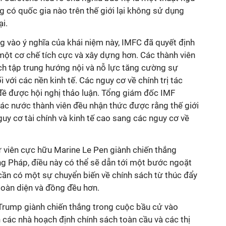
 có quốc gia nào trên thế giới lại không sử dụng
i.
ng vào ý nghĩa của khái niệm này, IMFC đã quyết định
một cơ chế tích cực và xây dựng hơn. Các thành viên
ách tập trung hướng nội và nỗ lực tăng cường sự
với các nền kinh tế. Các nguy cơ về chính trị tác
 đề được hội nghị thảo luận. Tổng giám đốc IMF
các nước thành viên đều nhận thức được rằng thế giới
uy cơ tài chính và kinh tế cao sang các nguy cơ về
 viên cực hữu Marine Le Pen giành chiến thắng
g Pháp, điều này có thể sẽ dẫn tới một bước ngoặt
ó cần có một sự chuyển biến về chính sách từ thúc đẩy
toàn diện và đồng đều hơn.
Trump giành chiến thắng trong cuộc bầu cử vào
các nhà hoạch định chính sách toàn cầu và các thị