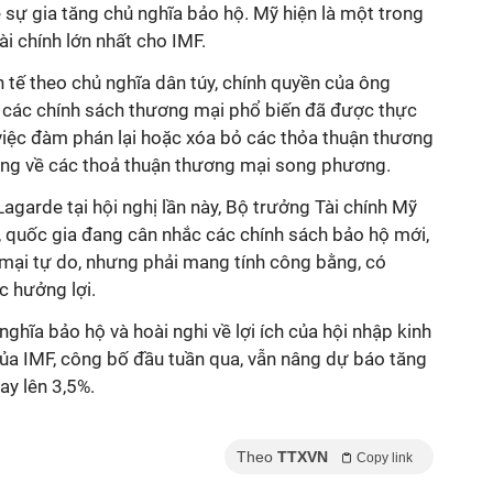
ề sự gia tăng chủ nghĩa bảo hộ. Mỹ hiện là một trong
i chính lớn nhất cho IMF.
h tế theo chủ nghĩa dân túy, chính quyền của ông
các chính sách thương mại phổ biến đã được thực
 việc đàm phán lại hoặc xóa bỏ các thỏa thuận thương
ớng về các thoả thuận thương mại song phương.
agarde tại hội nghị lần này, Bộ trưởng Tài chính Mỹ
, quốc gia đang cân nhắc các chính sách bảo hộ mới,
mại tự do, nhưng phải mang tính công bằng, có
c hưởng lợi.
ghĩa bảo hộ và hoài nghi về lợi ích của hội nhập kinh
của IMF, công bố đầu tuần qua, vẫn nâng dự báo tăng
ay lên 3,5%.
Theo
TTXVN
Copy link