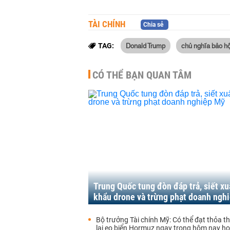
TÀI CHÍNH
Chia sẻ
Donald Trump
chủ nghĩa bảo h
TAG:
CÓ THỂ BẠN QUAN TÂM
Trung Quốc tung đòn đáp trả, siết xu
khẩu drone và trừng phạt doanh ngh
Bộ trưởng Tài chính Mỹ: Có thể đạt thỏa 
lại eo biển Hormuz ngay trong hôm nay h