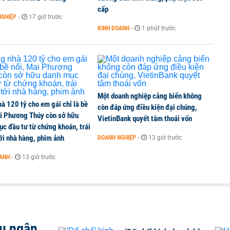
cấp
NGHIỆP
-
17 giờ trước
KINH DOANH
-
1 phút trước
Một doanh nghiệp cảng biển không
à 120 tỷ cho em gái chỉ là bề
còn đáp ứng điều kiện đại chúng,
ai Phương Thúy còn sở hữu
VietinBank quyết tâm thoái vốn
c đầu tư từ chứng khoán, trái
ới nhà hàng, phim ảnh
DOANH NGHIỆP
-
13 giờ trước
OANH
-
13 giờ trước
ều ngân