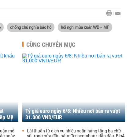
ộ
chống chủ nghĩa bảo hộ
hội nghị mùa xuân WB - IMF
CÙNG CHUYÊN MỤC
ất
Tỷ giá euro ngày 6/8: Nhiều nơi bán ra vượt
iệp Mỹ
31.000 VND/EUR
thuận mở
Lãi thuần từ dịch vụ nhiều ngân hàng tăng ba chữ
oặc ngày
số trong nửa đầu năm: Techcombank dẫn đầu, Big4