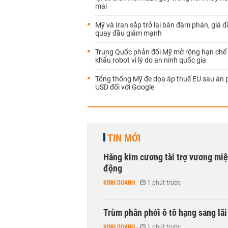
mai
Mỹ và Iran sắp trở lại bàn đàm phán, giá d
quay đầu giảm mạnh
Trung Quốc phản đối Mỹ mở rộng hạn chế
khẩu robot vì lý do an ninh quốc gia
Tổng thống Mỹ đe dọa áp thuế EU sau án p
USD đối với Google
TIN MỚI
Hãng kim cương tài trợ vương miệ
động
KINH DOANH
-
1 phút trước
Trùm phân phối ô tô hạng sang lã
KINH DOANH
-
1 phút trước