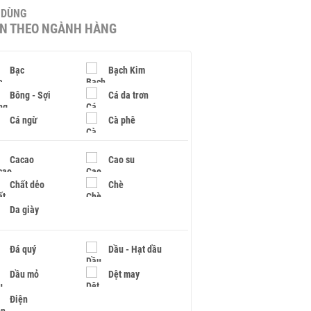
U DÙNG
IN THEO NGÀNH HÀNG
Bạc
Bạch Kim
Bông - Sợi
Cá da trơn
Cá ngừ
Cà phê
Cacao
Cao su
Chất dẻo
Chè
Da giày
Đá quý
Dầu - Hạt dầu
Dầu mỏ
Dệt may
Điện