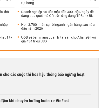
tụt hạng
ầu thô
Doanh nghiệp rút tiền mặt đến 300 triệu/ngày dễ
dàng qua quét mã QR trên ứng dụng TPBank Biz
 nhập
Hơn 3.700 nhân sự rời ngành ngân hàng sau nửa
đầu năm 2026
hạt 1 tỷ
UOB sẽ bán mảng quản lý tài sản cho AllianzGI với
giá 434 triệu USD
n cho các cuộc thi hoa hậu thông báo ngừng hoạt
i đậm khi chuyển hướng buôn xe VinFast