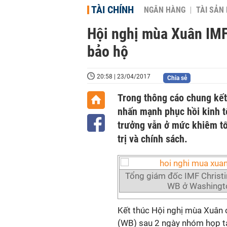
TÀI CHÍNH
NGÂN HÀNG
TÀI SẢN
Hội nghị mùa Xuân IMF
bảo hộ
20:58 | 23/04/2017
Chia sẻ
Trong thông cáo chung kết 
nhấn mạnh phục hồi kinh tế
trưởng vẫn ở mức khiêm tố
trị và chính sách.
Tổng giám đốc IMF Christin
WB ở Washingt
Kết thúc Hội nghị mùa Xuân 
(WB) sau 2 ngày nhóm họp tạ