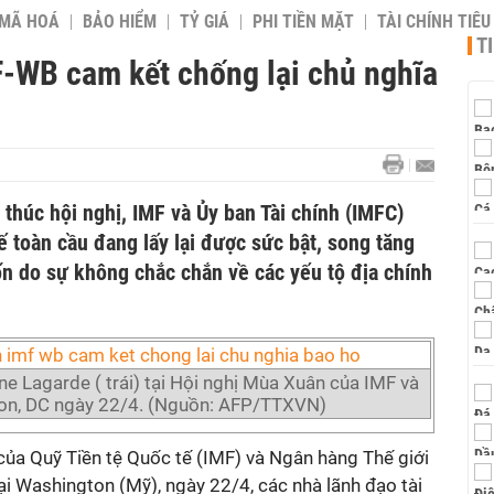
 MÃ HOÁ
BẢO HIỂM
TỶ GIÁ
PHI TIỀN MẶT
TÀI CHÍNH TIÊ
T
-WB cam kết chống lại chủ nghĩa
thúc hội nghị, IMF và Ủy ban Tài chính (IMFC)
 toàn cầu đang lấy lại được sức bật, song tăng
n do sự không chắc chắn về các yếu tộ địa chính
e Lagarde ( trái) tại Hội nghị Mùa Xuân của IMF và
on, DC ngày 22/4. (Nguồn: AFP/TTXVN)
của Quỹ Tiền tệ Quốc tế (IMF) và Ngân hàng Thế giới
i Washington (Mỹ), ngày 22/4, các nhà lãnh đạo tài