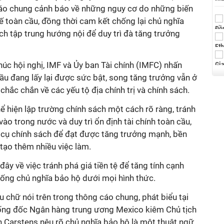
cáo chung cảnh báo về những nguy cơ do những biến
h tế toàn cầu, đồng thời cam kết chống lại chủ nghĩa
ch tập trung hướng nội để duy trì đà tăng trưởng
úc hội nghị, IMF và Ủy ban Tài chính (IMFC) nhấn
ầu đang lấy lại được sức bật, song tăng trưởng vẫn ở
ắc chắn về các yếu tộ địa chính trị và chính sách.
ể hiện lập trường chính sách một cách rõ ràng, tránh
vào trong nước và duy trì ổn định tài chính toàn cầu,
cụ chính sách để đạt được tăng trưởng mạnh, bền
 tạo thêm nhiều việc làm.
ây về việc tránh phá giá tiền tệ để tăng tính cạnh
hống chủ nghĩa bảo hộ dưới mọi hình thức.
âu chữ nói trên trong thông cáo chung, phát biểu tại
ống đốc Ngân hàng trung ương Mexico kiêm Chủ tịch
 Carstens​ nêu rõ chủ nghĩa bảo hộ là một thuật ngữ