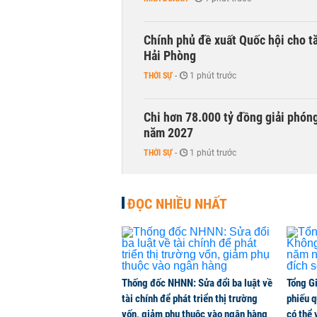
Chính phủ đề xuất Quốc hội cho tă
Hải Phòng
THỜI SỰ
-
1 phút trước
Chi hơn 78.000 tỷ đồng giải phóng
năm 2027
THỜI SỰ
-
1 phút trước
Tái cấu trúc đúng hướng, Nam Hoa 
ĐỌC NHIỀU NHẤT
2026
CHUYỂN ĐỘNG THỊ TRƯỜNG
-
1 phút trước
Thống đốc NHNN: Sửa đổi ba luật về
Tổng G
tài chính để phát triển thị trường
phiếu q
vốn, giảm phụ thuộc vào ngân hàng
có thể 