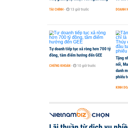
TÀI CHÍNH
-
13 giờ trước
DOANH 
Tự doanh tiếp tục xả ròng hơn 700 tỷ
đồng, tâm điểm hướng đến GEE
Tặng nh
nổi, M
CHỨNG KHOÁN
-
10 giờ trước
danh mụ
phiếu t
KINH D
Lãi thuần từ dịch vụ nhi