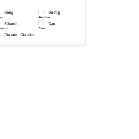
Đồng
Đường
Ethanol
Gạo
Gia súc - Gia cầm
Giấy
Gỗ
Hạt điều
Hồ tiêu - Hạt tiêu
Khí đốt
Kim loại khác
Mắc ca
Muối
Ngũ cốc
Nhựa - Hạt nhựa
Palladium
Phân bón