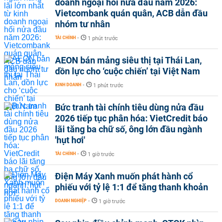
doanh ngoại hối nửa đầu năm 2026:
Vietcombank quán quân, ACB dẫn đầu
nhóm tư nhân
TÀI CHÍNH
-
1 phút trước
AEON bán mảng siêu thị tại Thái Lan,
dồn lực cho ‘cuộc chiến’ tại Việt Nam
KINH DOANH
-
1 phút trước
Bức tranh tài chính tiêu dùng nửa đầu
2026 tiếp tục phân hóa: VietCredit báo
lãi tăng ba chữ số, ông lớn đầu ngành
'hụt hơi'
TÀI CHÍNH
-
1 giờ trước
Điện Máy Xanh muốn phát hành cổ
phiếu với tỷ lệ 1:1 để tăng thanh khoản
DOANH NGHIỆP
-
1 giờ trước