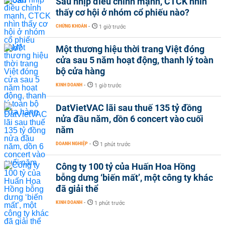
Sau nhịp điều chỉnh mạnh, CTCK nhìn
thấy cơ hội ở nhóm cổ phiếu nào?
CHỨNG KHOÁN
-
1 giờ trước
Một thương hiệu thời trang Việt đóng
cửa sau 5 năm hoạt động, thanh lý toàn
bộ cửa hàng
KINH DOANH
-
1 giờ trước
DatVietVAC lãi sau thuế 135 tỷ đồng
nửa đầu năm, dồn 6 concert vào cuối
năm
DOANH NGHIỆP
-
1 phút trước
Công ty 100 tỷ của Huấn Hoa Hồng
bỗng dưng ‘biến mất’, một công ty khác
đã giải thể
KINH DOANH
-
1 phút trước