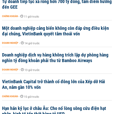
Tự doanh tiếp tục xả ròng hơn 700 tỷ đồng, tâm điểm hướng
đến GEE
CHỨNG KHOÁN
-
11 giờ trước
Một doanh nghiệp cảng biển không còn đáp ứng điều kiện
đại chúng, VietinBank quyết tâm thoái vốn
DOANH NGHIỆP
-
14 giờ trước
Doanh nghiệp dịch vụ hàng không trích lập dự phòng hàng
nghìn tỷ đồng khoản phải thu từ Bamboo Airways
DOANH NGHIỆP
-
13 giờ trước
VietinBank Capital trở thành cổ đông lớn của Xếp dỡ Hải
An, nắm gần 10% vốn
CHỨNG KHOÁN
-
15 giờ trước
Hạn hán kỷ lục ở châu Âu: Cho nổ lòng sông cứu điện hạt
nhân, kinh tế tổn thất hàng tỷ USD