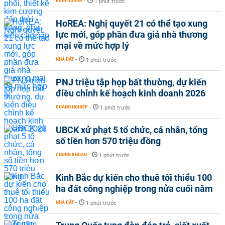
KINH DOANH
-
1 phút trước
HoREA: Nghị quyết 21 có thể tạo xung
lực mới, góp phần đưa giá nhà thương
mại về mức hợp lý
NHÀ ĐẤT
-
1 phút trước
PNJ triệu tập họp bất thường, dự kiến
điều chỉnh kế hoạch kinh doanh 2026
DOANH NGHIỆP
-
1 phút trước
UBCK xử phạt 5 tổ chức, cá nhân, tổng
số tiền hơn 570 triệu đồng
CHỨNG KHOÁN
-
1 phút trước
Kinh Bắc dự kiến cho thuê tối thiểu 100
ha đất công nghiệp trong nửa cuối năm
NHÀ ĐẤT
-
1 phút trước