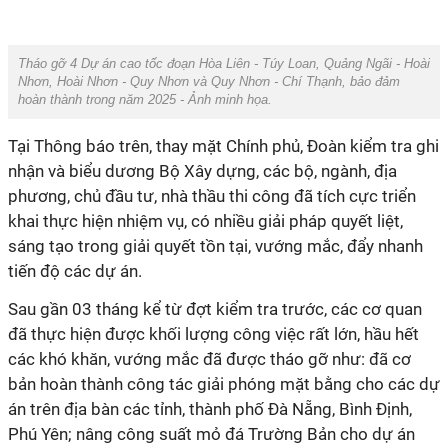
Tháo gỡ 4 Dự án cao tốc đoạn Hòa Liên - Túy Loan, Quảng Ngãi - Hoài
Nhơn, Hoài Nhơn - Quy Nhơn và Quy Nhơn - Chí Thạnh, bảo đảm
hoàn thành trong năm 2025 - Ảnh minh họa.
Tại Thông báo trên, thay mặt Chính phủ, Đoàn kiểm tra ghi
nhận và biểu dương Bộ Xây dựng, các bộ, ngành, địa
phương, chủ đầu tư, nhà thầu thi công đã tích cực triển
khai thực hiện nhiệm vụ, có nhiều giải pháp quyết liệt,
sáng tạo trong giải quyết tồn tại, vướng mắc, đẩy nhanh
tiến độ các dự án.
Sau gần 03 tháng kể từ đợt kiểm tra trước, các cơ quan
đã thực hiện được khối lượng công việc rất lớn, hầu hết
các khó khăn, vướng mắc đã được tháo gỡ như: đã cơ
bản hoàn thành công tác giải phóng mặt bằng cho các dự
án trên địa bàn các tỉnh, thành phố Đà Nẵng, Bình Định,
Phú Yên; nâng công suất mỏ đá Trường Bản cho dự án