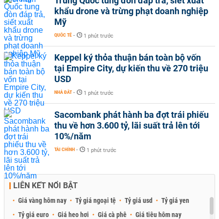
Trung Quốc tung đòn đáp trả, siết xuất
khẩu drone và trừng phạt doanh nghiệp
Mỹ
QUỐC TẾ
-
1 phút trước
Keppel ký thỏa thuận bán toàn bộ vốn
tại Empire City, dự kiến thu về 270 triệu
USD
NHÀ ĐẤT
-
1 phút trước
Sacombank phát hành ba đợt trái phiếu
thu về hơn 3.600 tỷ, lãi suất trả lên tới
10%/năm
TÀI CHÍNH
-
1 phút trước
LIÊN KẾT NỔI BẬT
Giá vàng hôm nay
Tỷ giá ngoại tệ
Tỷ giá usd
Tỷ giá yen
Tỷ giá euro
Giá heo hơi
Giá cà phê
Giá tiêu hôm nay