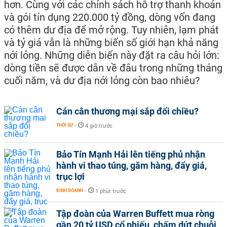
hơn. Cùng với các chính sách hỗ trợ thanh khoản
và gói tín dụng 220.000 tỷ đồng, dòng vốn đang
có thêm dư địa để mở rộng. Tuy nhiên, lạm phát
và tỷ giá vẫn là những biến số giới hạn khả năng
nới lỏng. Những diễn biến này đặt ra câu hỏi lớn:
dòng tiền sẽ được dẫn về đâu trong những tháng
cuối năm, và dư địa nới lỏng còn bao nhiêu?
Cán cân thương mại sắp đổi chiều?
THỜI SỰ
-
4 giờ trước
Bảo Tín Mạnh Hải lên tiếng phủ nhận
hành vi thao túng, găm hàng, đẩy giá,
trục lợi
KINH DOANH
-
1 phút trước
Tập đoàn của Warren Buffett mua ròng
gần 20 tỷ USD cổ phiếu, chấm dứt chuỗi