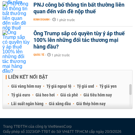
PNJ công bố thông tin bất thường liên
quan đến vấn đề nộp thuế
KINH DOANH
-
1 phút trước
Ông Trump sắp có quyền tùy ý áp thuế
100% lên những đối tác thương mại
hàng đầu?
QUỐC TẾ
-
1 phút trước
LIÊN KẾT NỔI BẬT
Giá vàng hôm nay
Tỷ giá ngoại tệ
Tỷ giá usd
Tỷ giá yen
Tỷ giá euro
Giá heo hơi
Giá cà phê
Giá tiêu hôm nay
Lãi suất ngân hàng
Giá xăng dầu
Giá thép hôm nay
Giá sầu riêng
Giá thịt heo
Giá gạo
Giá cao su
Best Retail Brokers
Diễn đàn đầu tư Việt Nam 2026
Trang TTĐTTH của công ty VietNewsCorp
Giấy phép số 3323/GP-TTĐT do Sở VH&TT TP.HCM cấp ngày 20/3/2026