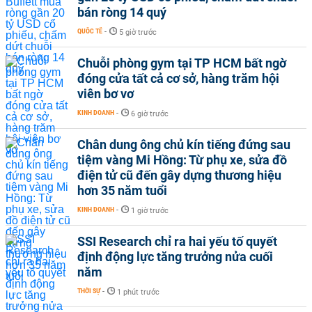
bán ròng 14 quý
QUỐC TẾ
-
5 giờ trước
Chuỗi phòng gym tại TP HCM bất ngờ
đóng cửa tất cả cơ sở, hàng trăm hội
viên bơ vơ
KINH DOANH
-
6 giờ trước
Chân dung ông chủ kín tiếng đứng sau
tiệm vàng Mi Hồng: Từ phụ xe, sửa đồ
điện tử cũ đến gây dựng thương hiệu
hơn 35 năm tuổi
KINH DOANH
-
1 giờ trước
SSI Research chỉ ra hai yếu tố quyết
định động lực tăng trưởng nửa cuối
năm
THỜI SỰ
-
1 phút trước