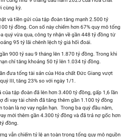
 III cũng như 9 tháng đầu năm 2025
của Hóa chất
i cùng kỳ.
 mặt và tiền gửi của tập đoàn tăng mạnh 2.500 tỷ
.100 tỷ đồng. Con số này chiếm hơn 67% quy mô tổng
ba quý vừa qua, công ty nhận về gần 448 tỷ đồng từ
hoảng 95 tỷ lãi chênh lệch tỷ giá hối đoái.
ần 900 tỷ sau 9 tháng lên 1.870 tỷ đồng. Trong khi
hạn chỉ tăng khoảng 50 tỷ lên 1.034 tỷ đồng.
ần đưa tổng tài sản của Hóa chất Đức Giang vượt
quý III, tăng 23% so với ngày 1/1.
ả của tập đoàn đã lên hơn 3.400 tỷ đồng, gấp 1,6 lần
ợ đi vay tài chính đã tăng thêm gần 1.100 tỷ đồng
àn toàn là nợ vay ngắn hạn. Trong ba quý đầu năm,
 vay mới thêm gần 4.300 tỷ đồng và đã trả nợ gốc hơn
 tỷ đồng.
ưng vẫn chiếm tỷ lệ an toàn trong tổng quy mô nguồn