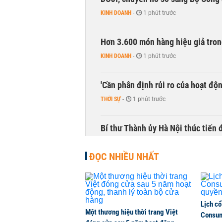
KINH DOANH
-
1 phút trước
Hơn 3.600 món hàng hiệu giả tron
KINH DOANH
-
1 phút trước
'Cần phân định rủi ro của hoạt độn
THỜI SỰ
-
1 phút trước
Bí thư Thành ủy Hà Nội thúc tiến
THỜI SỰ
-
1 phút trước
ĐỌC NHIỀU NHẤT
Lịch cổ
Một thương hiệu thời trang Việt
Consum