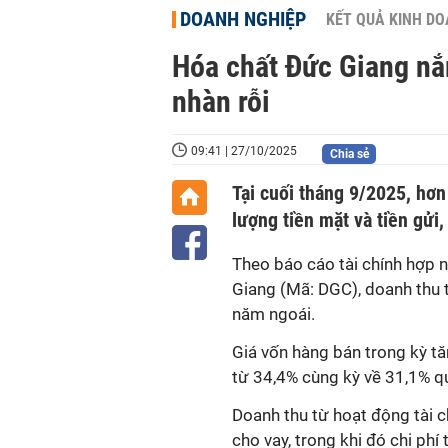
DOANH NGHIỆP
KẾT QUẢ KINH D
Hóa chất Đức Giang nắ
nhàn rỗi
09:41 | 27/10/2025
Chia sẻ
Tại cuối tháng 9/2025, hơn
lượng tiền mặt và tiền gửi
Theo báo cáo tài chính hợp 
Giang (Mã: DGC), doanh thu 
năm ngoái.
Giá vốn hàng bán trong kỳ tă
từ 34,4% cùng kỳ về 31,1% qu
Doanh thu từ hoạt động tài c
cho vay, trong khi đó chi ph