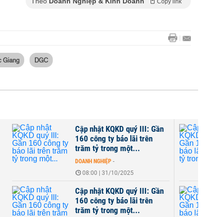
Theo
Doanh Nghiệp & Kinh Doanh
Copy link
c Giang
DGC
Cập nhật KQKD quý III: Gần
160 công ty báo lãi trên
trăm tỷ trong một...
DOANH NGHIỆP
-
08:00 | 31/10/2025
Cập nhật KQKD quý III: Gần
160 công ty báo lãi trên
trăm tỷ trong một...