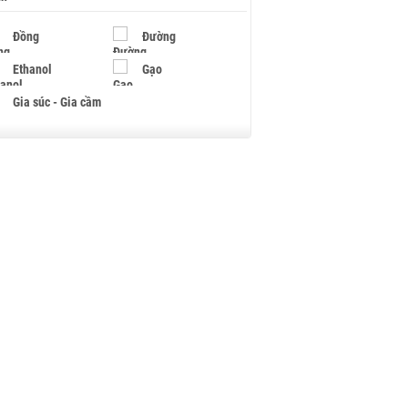
Đồng
Đường
Ethanol
Gạo
Gia súc - Gia cầm
Giấy
Gỗ
Hạt điều
Hồ tiêu - Hạt tiêu
Khí đốt
Kim loại khác
Mắc ca
Muối
Ngũ cốc
Nhựa - Hạt nhựa
Palladium
Phân bón