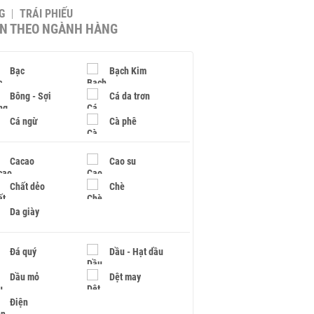
G
TRÁI PHIẾU
IN THEO NGÀNH HÀNG
Bạc
Bạch Kim
Bông - Sợi
Cá da trơn
Cá ngừ
Cà phê
Cacao
Cao su
Chất dẻo
Chè
Da giày
Đá quý
Dầu - Hạt dầu
Dầu mỏ
Dệt may
Điện