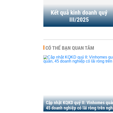
14:48 | 31/10/2025
1/2025
Kết quả kinh doanh quý
III/2025
CÓ THỂ BẠN QUAN TÂM
Cập nhật KQKD quý II: Vinhomes quá
45 doanh nghiệp có lãi ròng trên ngh