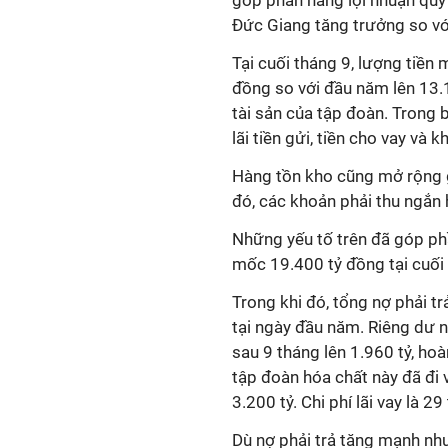
góp phần nâng lợi nhuận quý
Đức Giang tăng trưởng so vớ
Tại cuối tháng 9, lượng tiền
đồng so với đầu năm lên 13
tài sản của tập đoàn. Trong 
lãi tiền gửi, tiền cho vay và k
Hàng tồn kho cũng mở rộng g
đó, các khoản phải thu ngắn 
Những yếu tố trên đã góp ph
mốc 19.400 tỷ đồng tại cuối 
Trong khi đó, tổng nợ phải tr
tại ngày đầu năm. Riêng dư n
sau 9 tháng lên 1.960 tỷ, ho
tập đoàn hóa chất này đã đi
3.200 tỷ. Chi phí lãi vay là 29
Dù nợ phải trả tăng mạnh nh