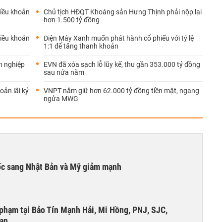
iều khoản
Chủ tịch HĐQT Khoáng sản Hưng Thịnh phải nộp lại
hơn 1.500 tỷ đồng
iều khoản
Điện Máy Xanh muốn phát hành cổ phiếu với tỷ lệ
1:1 để tăng thanh khoản
h nghiệp
EVN đã xóa sạch lỗ lũy kế, thu gần 353.000 tỷ đồng
sau nửa năm
oản lãi kỷ
VNPT nắm giữ hơn 62.000 tỷ đồng tiền mặt, ngang
ngửa MWG
ốc sang Nhật Bản và Mỹ giảm mạnh
i phạm tại Bảo Tín Mạnh Hải, Mi Hồng, PNJ, SJC,
 an