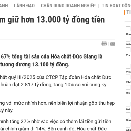
OANH
LÃNH ĐẠO
CHÂN DUNG DOANH NGHIỆP
TIN HOẠT ĐỘN
T
m giữ hơn 13.000 tỷ đồng tiền
 67% tổng tài sản của Hóa chất Đức Giang là
, tương đương 13.100 tỷ đồng.
nhất quý III/2025 của CTCP Tập đoàn Hóa chất Đức
thuần đạt 2.817 tỷ đồng, tăng 10% so với cùng kỳ
ng với mức nhỉnh hơn, nên biên lợi nhuận gộp thu hẹp
ý này.
hính tăng 27% nhờ vào việc có thêm lãi tiền gửi tiền
í tài chính giảm đi 14%. Bên cạnh đó, Hóa chất Đức