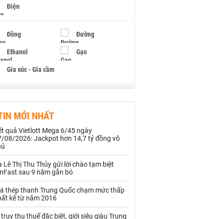
Điện
Đồng
Đường
Ethanol
Gạo
Gia súc - Gia cầm
Giấy
Gỗ
TIN MỚI NHẤT
Hạt điều
Hồ tiêu - Hạt tiêu
t quả Vietlott Mega 6/45 ngày
Khí đốt
7/08/2026: Jackpot hơn 14,7 tỷ đồng vô
hủ
Kim loại khác
Mắc ca
 Lê Thị Thu Thủy gửi lời chào tạm biệt
inFast sau 9 năm gắn bó
Muối
Ngũ cốc
iá thép thanh Trung Quốc chạm mức thấp
Nhựa - Hạt nhựa
hất kể từ năm 2016
 truy thu thuế đặc biệt, giới siêu giàu Trung