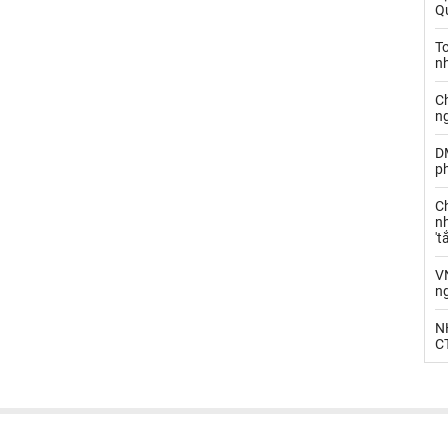
Qu
T
n
C
n
D
ph
C
nh
't
V
n
N
CT