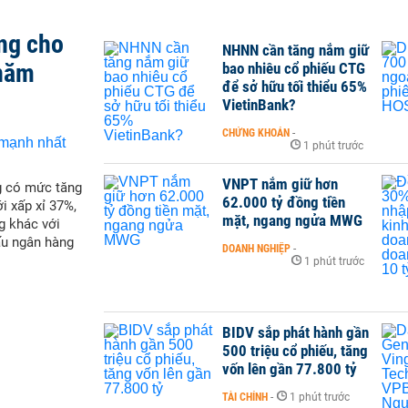
ng cho
NHNN cần tăng nắm giữ
 năm
bao nhiêu cổ phiếu CTG
để sở hữu tối thiểu 65%
VietinBank?
CHỨNG KHOÁN
-
1 phút trước
VNPT nắm giữ hơn
g có mức tăng
62.000 tỷ đồng tiền
i xấp xỉ 37%,
mặt, ngang ngửa MWG
g khác với
ấu ngân hàng
DOANH NGHIỆP
-
1 phút trước
BIDV sắp phát hành gần
500 triệu cổ phiếu, tăng
vốn lên gần 77.800 tỷ
TÀI CHÍNH
-
1 phút trước