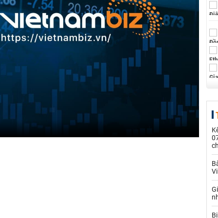
Kế
0
c
Bà
V
G
n
Bị