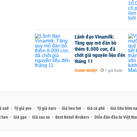
Lãnh đạo Vinamilk:
Tăng quy mô đàn bò
thêm 8.000 con, đã
chốt giá nguyên liệu đến
tháng 11
DOANH NGHIỆP
-
1 giờ trước
á usd
Tỷ giá yen
Tỷ giá euro
Giá heo hơi
Giá cà phê
Giá tiêu hôm n
t heo
Giá gạo
Giá cao su
Best Retail Brokers
Diễn đàn đầu tư Việt N