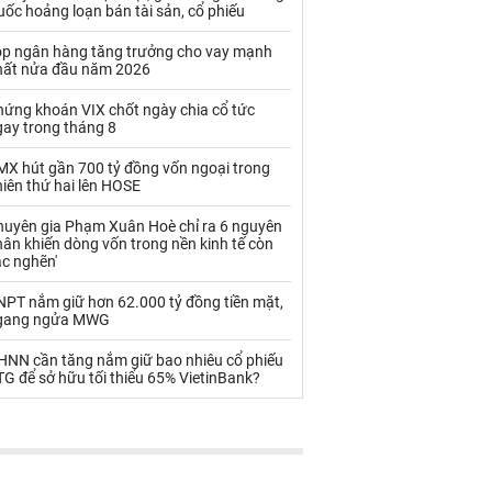
Palladium
Phân bón
ốc hoảng loạn bán tài sản, cổ phiếu
Rau - Củ -Quả
Sắt thép
op ngân hàng tăng trưởng cho vay mạnh
hất nửa đầu năm 2026
Sữa
hứng khoán VIX chốt ngày chia cổ tức
gay trong tháng 8
Than
Thức ăn chăn nuôi
MX hút gần 700 tỷ đồng vốn ngoại trong
iên thứ hai lên HOSE
Thủy hải sản khác
Tôm
huyên gia Phạm Xuân Hoè chỉ ra 6 nguyên
Vàng
ân khiến dòng vốn trong nền kinh tế còn
ắc nghẽn'
VLXD khác
Xăng dầu
NPT nắm giữ hơn 62.000 tỷ đồng tiền mặt,
gang ngửa MWG
Xi măng - Clynker
HNN cần tăng nắm giữ bao nhiêu cổ phiếu
G để sở hữu tối thiểu 65% VietinBank?