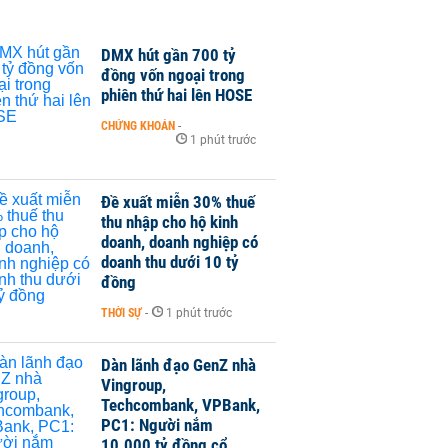
DMX hút gần 700 tỷ
đồng vốn ngoại trong
phiên thứ hai lên HOSE
CHỨNG KHOÁN
-
1 phút trước
Đề xuất miễn 30% thuế
thu nhập cho hộ kinh
doanh, doanh nghiệp có
doanh thu dưới 10 tỷ
đồng
THỜI SỰ
-
1 phút trước
Dàn lãnh đạo GenZ nhà
Vingroup,
Techcombank, VPBank,
PC1: Người nắm
10.000 tỷ đồng cổ