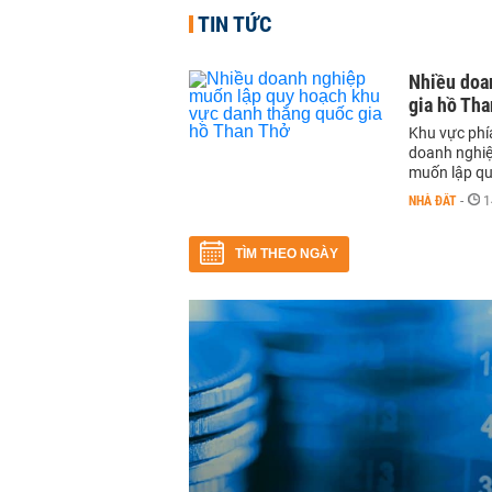
TIN TỨC
Nhiều doa
gia hồ Tha
Khu vực phí
doanh nghiệ
muốn lập qu
NHÀ ĐẤT
-
1
TÌM THEO NGÀY