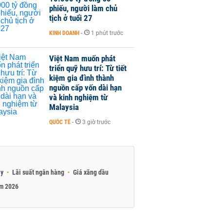
phiếu, người làm chủ
tịch ở tuổi 27
KINH DOANH
-
1 phút trước
Việt Nam muốn phát
triển quỹ hưu trí: Từ tiết
kiệm gia đình thành
nguồn cấp vốn dài hạn
và kinh nghiệm từ
Malaysia
QUỐC TẾ
-
3 giờ trước
ay
Lãi suất ngân hàng
Giá xăng dầu
am 2026