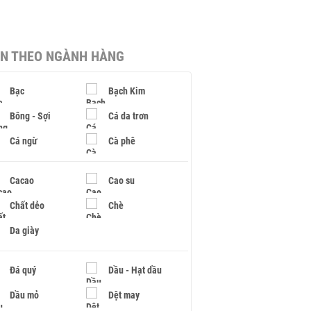
IN THEO NGÀNH HÀNG
Bạc
Bạch Kim
Bông - Sợi
Cá da trơn
Cá ngừ
Cà phê
Cacao
Cao su
Chất dẻo
Chè
Da giày
Đá quý
Dầu - Hạt dầu
Dầu mỏ
Dệt may