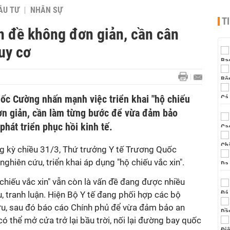
ẦU TƯ
NHÂN SỰ
T
ấn đề không đơn giản, cần cân
uy cơ
ốc Cường nhấn mạnh việc triển khai "hộ chiếu
đơn giản, cần làm từng bước để vừa đảm bảo
hát triển phục hồi kinh tế.
g kỳ chiều 31/3, Thứ trưởng Y tế Trương Quốc
nghiên cứu, triển khai áp dụng "hộ chiếu vắc xin".
 chiếu vắc xin" vẫn còn là vấn đề đang được nhiều
u, tranh luận. Hiện Bộ Y tế đang phối hợp các bộ
ứu, sau đó báo cáo Chính phủ để vừa đảm bảo an
ó thể mở cửa trở lại bầu trời, nối lại đường bay quốc