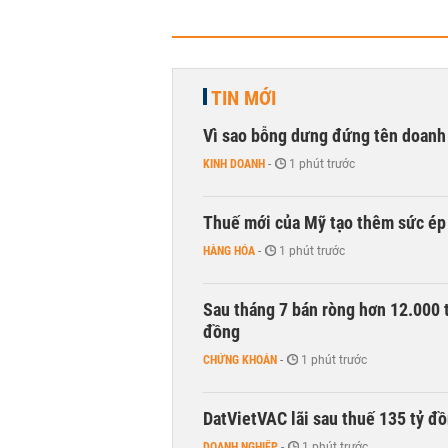
TIN MỚI
Vì sao bỗng dưng đứng tên doanh
KINH DOANH
-
1 phút trước
Thuế mới của Mỹ tạo thêm sức ép 
HÀNG HÓA
-
1 phút trước
Sau tháng 7 bán ròng hơn 12.000 
đồng
CHỨNG KHOÁN
-
1 phút trước
DatVietVAC lãi sau thuế 135 tỷ đ
DOANH NGHIỆP
-
1 phút trước