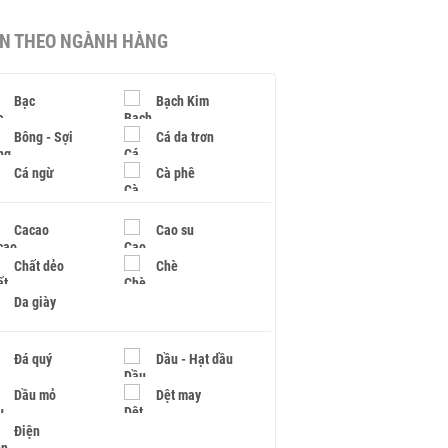
IN THEO NGÀNH HÀNG
Bạc
Bạch Kim
Bông - Sợi
Cá da trơn
Cá ngừ
Cà phê
Cacao
Cao su
Chất dẻo
Chè
Da giày
Đá quý
Dầu - Hạt dầu
Dầu mỏ
Dệt may
Điện