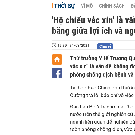
THỜI SỰ
VĨ MÔ
CHÍNH SÁCH
Đ
'Hộ chiếu vắc xin' là v
bằng giữa lợi ích và ng
19:39 | 31/03/2021
Chia sẻ
Thứ trưởng Y tế Trương Qu
vắc xin" là vấn đề không 
phòng chống dịch bệnh và p
Tại họp báo Chính phủ thườn
Cường trả lời báo chí về việc 
Đại diện Bộ Y tế cho biết "hộ
nước trên thế giới nghiên cứ
ngành liên quan để nghiên c
toàn phòng chống dịch, vừa c