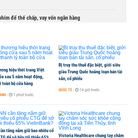
phim để thế chấp, vay vốn ngân hàng
ịnh phải nộp lại hơn 1.500 tỷ đồng
Bị truy thu thuế đặc biệt, giới siêu
ơng hiệu thời trang Việt
bỗng dưng ‘biến mất’, một công ty khác đã giải thể
giàu Trung Quốc hoảng loạn bán tài
ửa sau 5 năm hoạt động,
sản, cổ phiếu
ý toàn bộ cửa hàng
QUỐC TẾ
-
14 giờ trước
OANH
-
1 phút trước
 chấm dứt hoạt động
ần tăng nắm giữ bao nhiêu cổ
Victoria Healthcare chung tay chăm
CTG để sở hữu tối thiểu 65%