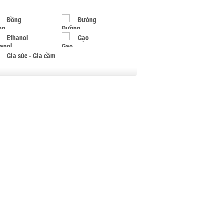
Đồng
Đường
Ethanol
Gạo
Gia súc - Gia cầm
Giấy
Gỗ
Hạt điều
Hồ tiêu - Hạt tiêu
Khí đốt
Kim loại khác
Mắc ca
Muối
Ngũ cốc
Nhựa - Hạt nhựa
Palladium
Phân bón