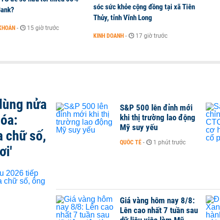
sóc sức khỏe cộng đồng tại xã Tiên
Bank?
Thủy, tỉnh Vĩnh Long
KHOÁN
-
15 giờ trước
KINH DOANH
-
17 giờ trước
 dùng nửa
S&P 500 lên đỉnh mới
hóa:
khi thị trường lao động
Mỹ suy yếu
a chữ số,
QUỐC TẾ
-
1 phút trước
ơi'
Giá vàng hôm nay 8/8:
Lên cao nhất 7 tuần sau