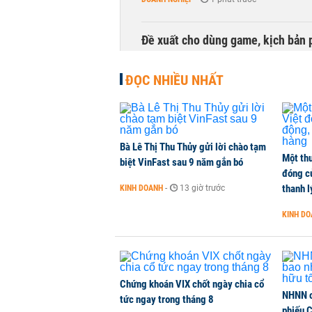
Đề xuất cho dùng game, kịch bản 
TÀI CHÍNH
-
1 phút trước
ĐỌC NHIỀU NHẤT
Chủ tịch HĐQT Khoáng sản Hưng Th
DOANH NGHIỆP
-
1 phút trước
Bà Lê Thị Thu Thủy gửi lời chào tạm
Một thư
Công ty 100 tỷ của Huấn Hoa Hồng 
biệt VinFast sau 9 năm gắn bó
đóng c
KINH DOANH
-
1 phút trước
thanh l
KINH DOANH
-
13 giờ trước
KINH D
Dự án Sheraton Phú Quốc bị buộc
NHÀ ĐẤT
-
1 phút trước
Chứng khoán VIX chốt ngày chia cổ
NHNN c
tức ngay trong tháng 8
phiếu 