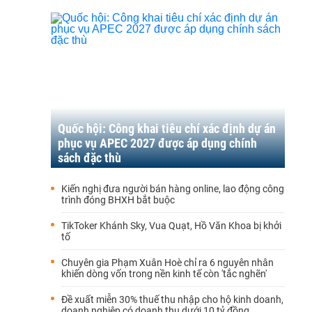
Quốc hội: Công khai tiêu chí xác định dự án
phục vụ APEC 2027 được áp dụng chính
sách đặc thù
Kiến nghị đưa người bán hàng online, lao động công
trình đóng BHXH bắt buộc
TikToker Khánh Sky, Vua Quạt, Hồ Văn Khoa bị khởi
tố
Chuyên gia Phạm Xuân Hoè chỉ ra 6 nguyên nhân
khiến dòng vốn trong nền kinh tế còn 'tắc nghẽn'
Đề xuất miễn 30% thuế thu nhập cho hộ kinh doanh,
doanh nghiệp có doanh thu dưới 10 tỷ đồng