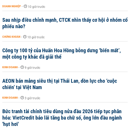
DOANH NGHIỆP
-
10 giờ trước
Sau nhịp điều chỉnh mạnh, CTCK nhìn thấy cơ hội ở nhóm cổ
phiếu nào?
CHỨNG KHOÁN
-
10 giờ trước
Công ty 100 tỷ của Huấn Hoa Hồng bỗng dưng ‘biến mất’,
một công ty khác đã giải thể
KINH DOANH
-
9 giờ trước
AEON bán mảng siêu thị tại Thái Lan, dồn lực cho ‘cuộc
chiến’ tại Việt Nam
KINH DOANH
-
3 giờ trước
Bức tranh tài chính tiêu dùng nửa đầu 2026 tiếp tục phân
hóa: VietCredit báo lãi tăng ba chữ số, ông lớn đầu ngành
'hụt hơi'