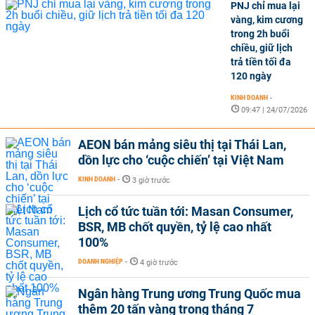
PNJ chỉ mua lại
vàng, kim cương
trong 2h buổi
chiều, giữ lịch
trả tiền tối đa
120 ngày
KINH DOANH
-
09:47 | 24/07/2026
AEON bán mảng siêu thị tại Thái Lan,
dồn lực cho ‘cuộc chiến’ tại Việt Nam
KINH DOANH
-
3 giờ trước
Lịch cổ tức tuần tới: Masan Consumer,
BSR, MB chốt quyền, tỷ lệ cao nhất
100%
DOANH NGHIỆP
-
4 giờ trước
Ngân hàng Trung ương Trung Quốc mua
thêm 20 tấn vàng trong tháng 7