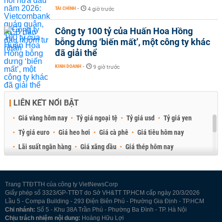
TÀI CHÍNH
-
4 giờ trước
Công ty 100 tỷ của Huấn Hoa Hồng
bỗng dưng ‘biến mất’, một công ty khác
đã giải thể
KINH DOANH
-
9 giờ trước
LIÊN KẾT NỔI BẬT
Giá vàng hôm nay
Tỷ giá ngoại tệ
Tỷ giá usd
Tỷ giá yen
Tỷ giá euro
Giá heo hơi
Giá cà phê
Giá tiêu hôm nay
Lãi suất ngân hàng
Giá xăng dầu
Giá thép hôm nay
Giá sầu riêng
Giá thịt heo
Giá gạo
Giá cao su
Best Retail Brokers
Diễn đàn đầu tư Việt Nam 2026
Trang TTĐTTH của công ty VietNewsCorp
Giấy phép số 3323/GP-TTĐT do Sở VH&TT TP.HCM cấp ngày 20/3/2026
Lầu 5 - Compa Building - 293 Điện Biên Phủ - Phường Gia Định - TP.HCM
Chi nhánh:
Số 5 - Khu 38A Trần Phú - Phường Ba Đình - TP. Hà Nội
Chịu trách nhiệm nội dung:
Hoàng Hữu Lợi