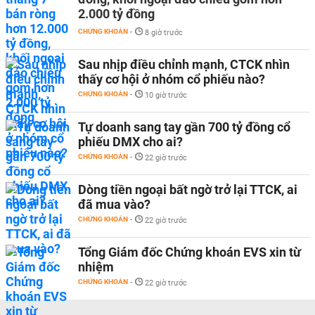
2.000 tỷ đồng
CHỨNG KHOÁN
-
8 giờ trước
Sau nhịp điều chỉnh mạnh, CTCK nhìn
thấy cơ hội ở nhóm cổ phiếu nào?
CHỨNG KHOÁN
-
10 giờ trước
Tự doanh sang tay gần 700 tỷ đồng cổ
phiếu DMX cho ai?
CHỨNG KHOÁN
-
22 giờ trước
Dòng tiền ngoại bất ngờ trở lại TTCK, ai
đã mua vào?
CHỨNG KHOÁN
-
22 giờ trước
Tổng Giám đốc Chứng khoán EVS xin từ
nhiệm
CHỨNG KHOÁN
-
22 giờ trước