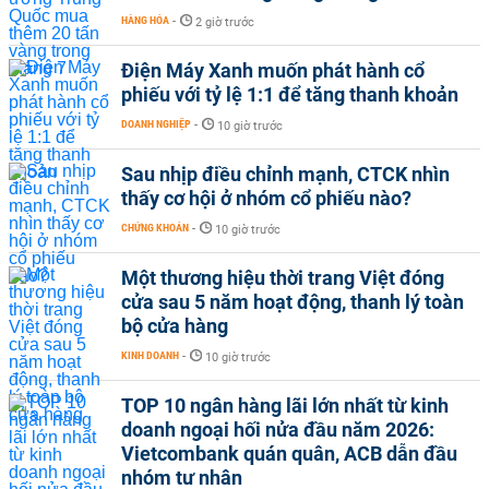
HÀNG HÓA
-
2 giờ trước
Điện Máy Xanh muốn phát hành cổ
phiếu với tỷ lệ 1:1 để tăng thanh khoản
DOANH NGHIỆP
-
10 giờ trước
Sau nhịp điều chỉnh mạnh, CTCK nhìn
thấy cơ hội ở nhóm cổ phiếu nào?
CHỨNG KHOÁN
-
10 giờ trước
Một thương hiệu thời trang Việt đóng
cửa sau 5 năm hoạt động, thanh lý toàn
bộ cửa hàng
KINH DOANH
-
10 giờ trước
TOP 10 ngân hàng lãi lớn nhất từ kinh
doanh ngoại hối nửa đầu năm 2026:
Vietcombank quán quân, ACB dẫn đầu
nhóm tư nhân