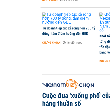
Khối ngoại quay đầu bán ròng sau 
CHỨNG KHOÁN
-
1 phút trước
Tự doanh tiếp tục xả ròng hơn 700 tỷ
đồng, tâm điểm hướng đến GEE
Khởi tố
từng đ
CHỨNG KHOÁN
-
16 giờ trước
tốc độ
bằng vố
DOANH 
Cuộc đua 'xuống phố' củ
hàng thuần số