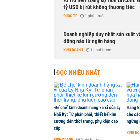
AI trở nên 'đáng sợ' hơn Bitcoin: 
tỷ USD bị rút không thương tiếc
QUỐC TẾ
-
1 phút trước
Doanh nghiệp duy nhất sản xuất v
đồng nào từ ngân hàng
KINH DOANH
-
1 phút trước
Con gái tỷ phú Phạm Nhật Vượng l
ĐỌC NHIỀU NHẤT
KINH DOANH
-
1 phút trước
Hơn 227.000 tài khoản gia nhập t
CHỨNG KHOÁN
-
1 phút trước
'Đế chế’ kinh doanh hàng xa xỉ của Lý
Hãng k
Nhã Kỳ: Từ phân phối, thiết kế kim
cho các
cương đến thời trang, phụ kiện cao
ngừng 
Cuộc đua 'xuống phố' của ngân hà
cấp
KINH DOANH
-
1 phút trước
KINH D
KINH DOANH
-
5 giờ trước