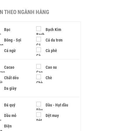
IN THEO NGÀNH HÀNG
Bạc
Bạch Kim
Bông - Sợi
Cá da trơn
Cá ngừ
Cà phê
Cacao
Cao su
Chất dẻo
Chè
Da giày
Đá quý
Dầu - Hạt dầu
Dầu mỏ
Dệt may
Điện