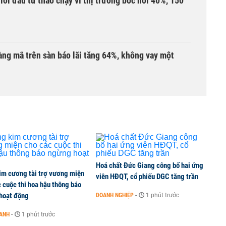
Giới đầu tư tháo chạy vì thị trường bốc hơi 40%, 150
àng mã trên sàn báo lãi tăng 64%, không vay một
ần đầu tham gia vào hệ sinh thái Vingroup
hị trường chứng khoán trong tháng 7 biến động
Hoá chất Đức Giang công bố hai ứng
im cương tài trợ vương miện
viên HĐQT, cổ phiếu DGC tăng trần
 cuộc thi hoa hậu thông báo
hoạt động
DOANH NGHIỆP
-
1 phút trước
ng thuần số
OANH
-
1 phút trước