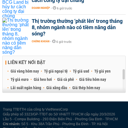
cách công ty đại chúng
DOANH NGHIỆP
-
6 giờ trước
Thị trường thường ‘phất lên’ trong tháng
8, nhóm ngành nào có tiềm năng dẫn
sóng?
CHỨNG KHOÁN
-
6 giờ trước
LIÊN KẾT NỔI BẬT
Giá vàng hôm nay
Tỷ giá ngoại tệ
Tỷ giá usd
Tỷ giá yen
Tỷ giá euro
Giá heo hơi
Giá cà phê
Giá tiêu hôm nay
Lãi suất ngân hàng
Giá xăng dầu
Giá thép hôm nay
Giá sầu riêng
Giá thịt heo
Giá gạo
Giá cao su
Best Retail Brokers
Diễn đàn đầu tư Việt Nam 2026
Trang TTĐTTH của công ty VietNewsCorp
Giấy phép số 3323/GP-TTĐT do Sở VH&TT TP.HCM cấp ngày 20/3/2026
Lầu 5 - Compa Building - 293 Điện Biên Phủ - Phường Gia Định - TP.HCM
Chi nhánh:
Số 5 - Khu 38A Trần Phú - Phường Ba Đình - TP. Hà Nội