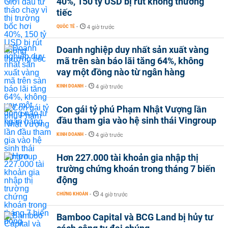
40%, 150 tỷ USD bị rút không thương
tiếc
QUỐC TẾ
-
4 giờ trước
Doanh nghiệp duy nhất sản xuất vàng
mã trên sàn báo lãi tăng 64%, không
vay một đồng nào từ ngân hàng
KINH DOANH
-
4 giờ trước
Con gái tỷ phú Phạm Nhật Vượng lần
đầu tham gia vào hệ sinh thái Vingroup
KINH DOANH
-
4 giờ trước
Hơn 227.000 tài khoản gia nhập thị
trường chứng khoán trong tháng 7 biến
động
CHỨNG KHOÁN
-
4 giờ trước
Bamboo Capital và BCG Land bị hủy tư