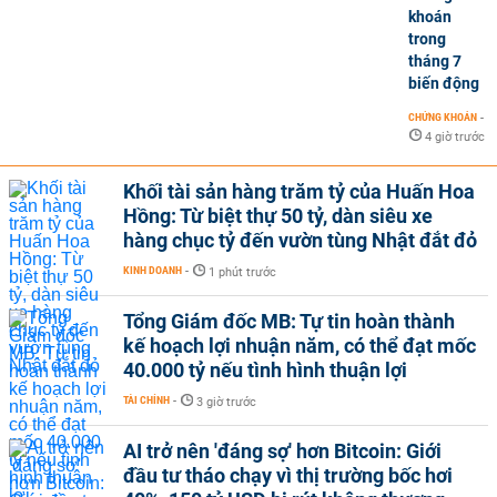
khoán
trong
tháng 7
biến động
CHỨNG KHOÁN
-
4 giờ trước
Khối tài sản hàng trăm tỷ của Huấn Hoa
Hồng: Từ biệt thự 50 tỷ, dàn siêu xe
hàng chục tỷ đến vườn tùng Nhật đắt đỏ
KINH DOANH
-
1 phút trước
Tổng Giám đốc MB: Tự tin hoàn thành
kế hoạch lợi nhuận năm, có thể đạt mốc
40.000 tỷ nếu tình hình thuận lợi
TÀI CHÍNH
-
3 giờ trước
AI trở nên 'đáng sợ' hơn Bitcoin: Giới
đầu tư tháo chạy vì thị trường bốc hơi