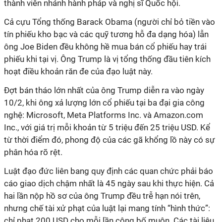
thành viên nhánh hành pháp và nghị sĩ Quốc hội.
Cả cựu Tổng thống Barack Obama (người chỉ bỏ tiền vào
tín phiếu kho bạc và các quỹ tương hỗ đa dạng hóa) lẫn
ông Joe Biden đều không hề mua bán cổ phiếu hay trái
phiếu khi tại vị. Ông Trump là vị tổng thống đầu tiên kích
hoạt điều khoản răn đe của đạo luật này.
Đợt bán tháo lớn nhất của ông Trump diễn ra vào ngày
10/2, khi ông xả lượng lớn cổ phiếu tại ba đại gia công
nghệ: Microsoft, Meta Platforms Inc. và Amazon.com
Inc., với giá trị mỗi khoản từ 5 triệu đến 25 triệu USD. Kể
từ thời điểm đó, phong độ của các gã khổng lồ này có sự
phân hóa rõ rệt.
Luật đạo đức liên bang quy định các quan chức phải báo
cáo giao dịch chậm nhất là 45 ngày sau khi thực hiện. Cả
hai lần nộp hồ sơ của ông Trump đều trễ hạn nói trên,
nhưng chế tài xử phạt của luật lại mang tính “hình thức”:
chỉ phạt 200 USD cho mỗi lần công bố muộn. Các tài liệu