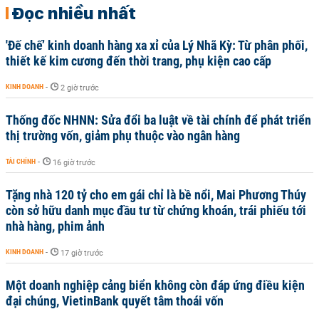
Đọc nhiều nhất
'Đế chế’ kinh doanh hàng xa xỉ của Lý Nhã Kỳ: Từ phân phối,
thiết kế kim cương đến thời trang, phụ kiện cao cấp
KINH DOANH
-
2 giờ trước
Thống đốc NHNN: Sửa đổi ba luật về tài chính để phát triển
thị trường vốn, giảm phụ thuộc vào ngân hàng
TÀI CHÍNH
-
16 giờ trước
Tặng nhà 120 tỷ cho em gái chỉ là bề nổi, Mai Phương Thúy
còn sở hữu danh mục đầu tư từ chứng khoán, trái phiếu tới
nhà hàng, phim ảnh
KINH DOANH
-
17 giờ trước
Một doanh nghiệp cảng biển không còn đáp ứng điều kiện
đại chúng, VietinBank quyết tâm thoái vốn