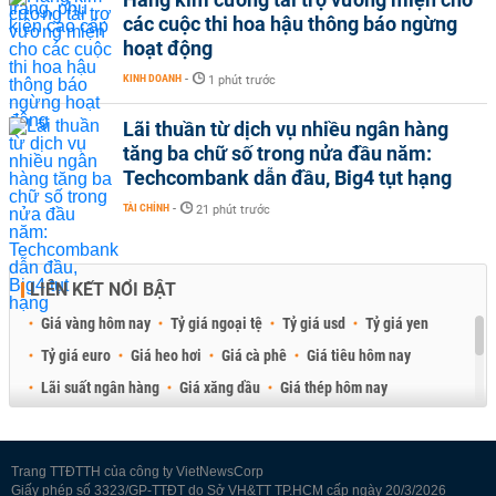
các cuộc thi hoa hậu thông báo ngừng
hoạt động
KINH DOANH
-
1 phút trước
Lãi thuần từ dịch vụ nhiều ngân hàng
tăng ba chữ số trong nửa đầu năm:
Techcombank dẫn đầu, Big4 tụt hạng
TÀI CHÍNH
-
21 phút trước
LIÊN KẾT NỔI BẬT
Giá vàng hôm nay
Tỷ giá ngoại tệ
Tỷ giá usd
Tỷ giá yen
Tỷ giá euro
Giá heo hơi
Giá cà phê
Giá tiêu hôm nay
Lãi suất ngân hàng
Giá xăng dầu
Giá thép hôm nay
Giá sầu riêng
Giá thịt heo
Giá gạo
Giá cao su
Best Retail Brokers
Diễn đàn đầu tư Việt Nam 2026
Trang TTĐTTH của công ty VietNewsCorp
Giấy phép số 3323/GP-TTĐT do Sở VH&TT TP.HCM cấp ngày 20/3/2026