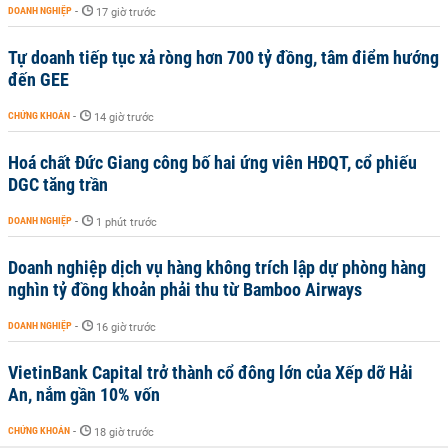
DOANH NGHIỆP
-
17 giờ trước
Tự doanh tiếp tục xả ròng hơn 700 tỷ đồng, tâm điểm hướng
đến GEE
CHỨNG KHOÁN
-
14 giờ trước
Hoá chất Đức Giang công bố hai ứng viên HĐQT, cổ phiếu
DGC tăng trần
DOANH NGHIỆP
-
1 phút trước
Doanh nghiệp dịch vụ hàng không trích lập dự phòng hàng
nghìn tỷ đồng khoản phải thu từ Bamboo Airways
DOANH NGHIỆP
-
16 giờ trước
VietinBank Capital trở thành cổ đông lớn của Xếp dỡ Hải
An, nắm gần 10% vốn
CHỨNG KHOÁN
-
18 giờ trước