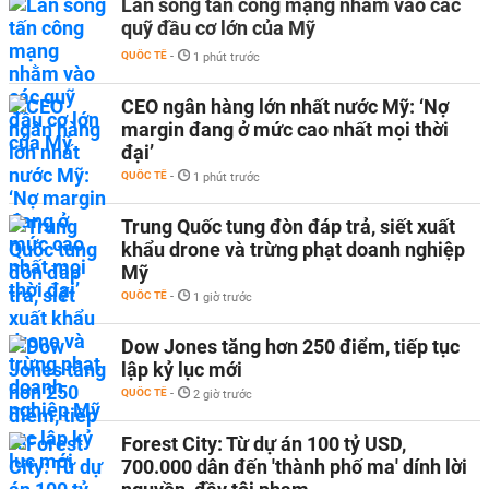
Làn sóng tấn công mạng nhằm vào các
quỹ đầu cơ lớn của Mỹ
QUỐC TẾ
-
1 phút trước
CEO ngân hàng lớn nhất nước Mỹ: ‘Nợ
margin đang ở mức cao nhất mọi thời
đại’
QUỐC TẾ
-
1 phút trước
Trung Quốc tung đòn đáp trả, siết xuất
khẩu drone và trừng phạt doanh nghiệp
Mỹ
QUỐC TẾ
-
1 giờ trước
Dow Jones tăng hơn 250 điểm, tiếp tục
lập kỷ lục mới
QUỐC TẾ
-
2 giờ trước
Forest City: Từ dự án 100 tỷ USD,
700.000 dân đến 'thành phố ma' dính lời