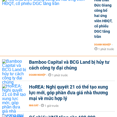
Hoá chất
Đức Giang
công bố
hai ứng
viên HĐQT,
cổ phiếu
DGC tăng
trần
DOANH NGHIỆP
-
1 phút trước
Bamboo Capital và BCG Land bị hủy tư
cách công ty đại chúng
DOANH NGHIỆP
-
1 phút trước
HoREA: Nghị quyết 21 có thể tạo xung
lực mới, góp phần đưa giá nhà thương
mại về mức hợp lý
NHÀ ĐẤT
-
1 giờ trước