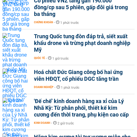
Cổ phiếu VNZ tăng gần 190.000
đồng/cp sau 5 phiên, gấp đôi giá trong
ba tháng
CHỨNG KHOÁN
-
1 phút trước
Trung Quốc tung đòn đáp trả, siết xuất
khẩu drone và trừng phạt doanh nghiệp
Mỹ
QUỐC TẾ
-
1 giờ trước
Hoá chất Đức Giang công bố hai ứng
viên HĐQT, cổ phiếu DGC tăng trần
DOANH NGHIỆP
-
1 phút trước
'Đế chế’ kinh doanh hàng xa xỉ của Lý
Nhã Kỳ: Từ phân phối, thiết kế kim
cương đến thời trang, phụ kiện cao cấp
KINH DOANH
-
2 giờ trước
Hãng kim cương tài trợ vương miện cho