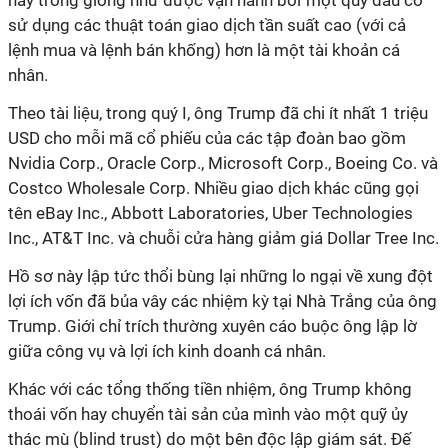
này trông giống như được vận hành bởi"một quỹ đầu cơ
sử dụng các thuật toán giao dịch tần suất cao (với cả
lệnh mua và lệnh bán khống) hơn là một tài khoản cá
nhân.
Theo tài liệu, trong quý I, ông Trump đã chi ít nhất 1 triệu
USD cho mỗi mã cổ phiếu của các tập đoàn bao gồm
Nvidia Corp., Oracle Corp., Microsoft Corp., Boeing Co. và
Costco Wholesale Corp. Nhiều giao dịch khác cũng gọi
tên eBay Inc., Abbott Laboratories, Uber Technologies
Inc., AT&T Inc. và chuỗi cửa hàng giảm giá Dollar Tree Inc.
Hồ sơ này lập tức thổi bùng lại những lo ngại về xung đột
lợi ích vốn đã bủa vây các nhiệm kỳ tại Nhà Trắng của ông
Trump. Giới chỉ trích thường xuyên cáo buộc ông lập lờ
giữa công vụ và lợi ích kinh doanh cá nhân.
Khác với các tổng thống tiền nhiệm, ông Trump không
thoái vốn hay chuyển tài sản của mình vào một quỹ ủy
thác mù (blind trust) do một bên độc lập giám sát. Đế