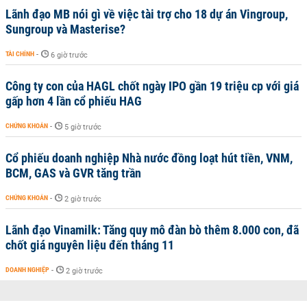
Lãnh đạo MB nói gì về việc tài trợ cho 18 dự án Vingroup,
Sungroup và Masterise?
TÀI CHÍNH
-
6 giờ trước
Công ty con của HAGL chốt ngày IPO gần 19 triệu cp với giá
gấp hơn 4 lần cổ phiếu HAG
CHỨNG KHOÁN
-
5 giờ trước
Cổ phiếu doanh nghiệp Nhà nước đồng loạt hút tiền, VNM,
BCM, GAS và GVR tăng trần
CHỨNG KHOÁN
-
2 giờ trước
Lãnh đạo Vinamilk: Tăng quy mô đàn bò thêm 8.000 con, đã
chốt giá nguyên liệu đến tháng 11
DOANH NGHIỆP
-
2 giờ trước