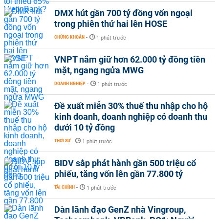
DMX hút gần 700 tỷ đồng vốn ngoại
trong phiên thứ hai lên HOSE
CHỨNG KHOÁN
-
1 phút trước
VNPT nắm giữ hơn 62.000 tỷ đồng tiền
mặt, ngang ngửa MWG
DOANH NGHIỆP
-
1 phút trước
Đề xuất miễn 30% thuế thu nhập cho hộ
kinh doanh, doanh nghiệp có doanh thu
dưới 10 tỷ đồng
THỜI SỰ
-
1 phút trước
BIDV sắp phát hành gần 500 triệu cổ
phiếu, tăng vốn lên gần 77.800 tỷ
TÀI CHÍNH
-
1 phút trước
Dàn lãnh đạo GenZ nhà Vingroup,