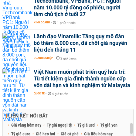
Techcombank, VPBank, PC1: Người
nắm 10.000 tỷ đồng cổ phiếu, người
làm chủ tịch ở tuổi 27
KINH DOANH
-
1 phút trước
Lãnh đạo Vinamilk: Tăng quy mô đàn
bò thêm 8.000 con, đã chốt giá nguyên
liệu đến tháng 11
DOANH NGHIỆP
-
2 giờ trước
Việt Nam muốn phát triển quỹ hưu trí:
Từ tiết kiệm gia đình thành nguồn cấp
vốn dài hạn và kinh nghiệm từ Malaysia
QUỐC TẾ
-
4 giờ trước
LIÊN KẾT NỔI BẬT
Giá vàng hôm nay
Tỷ giá ngoại tệ
Tỷ giá usd
Tỷ giá yen
Tỷ giá euro
Giá heo hơi
Giá cà phê
Giá tiêu hôm nay