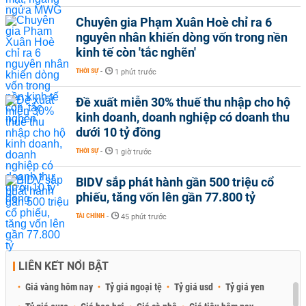
Chuyên gia Phạm Xuân Hoè chỉ ra 6
nguyên nhân khiến dòng vốn trong nền
kinh tế còn 'tắc nghẽn'
THỜI SỰ
-
1 phút trước
Đề xuất miễn 30% thuế thu nhập cho hộ
kinh doanh, doanh nghiệp có doanh thu
dưới 10 tỷ đồng
THỜI SỰ
-
1 giờ trước
BIDV sắp phát hành gần 500 triệu cổ
phiếu, tăng vốn lên gần 77.800 tỷ
TÀI CHÍNH
-
45 phút trước
LIÊN KẾT NỔI BẬT
Giá vàng hôm nay
Tỷ giá ngoại tệ
Tỷ giá usd
Tỷ giá yen