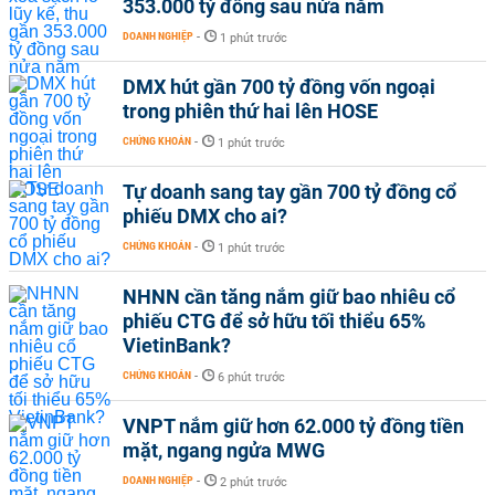
353.000 tỷ đồng sau nửa năm
DOANH NGHIỆP
-
1 phút trước
DMX hút gần 700 tỷ đồng vốn ngoại
trong phiên thứ hai lên HOSE
CHỨNG KHOÁN
-
1 phút trước
Tự doanh sang tay gần 700 tỷ đồng cổ
phiếu DMX cho ai?
CHỨNG KHOÁN
-
1 phút trước
NHNN cần tăng nắm giữ bao nhiêu cổ
phiếu CTG để sở hữu tối thiểu 65%
VietinBank?
CHỨNG KHOÁN
-
6 phút trước
VNPT nắm giữ hơn 62.000 tỷ đồng tiền
mặt, ngang ngửa MWG
DOANH NGHIỆP
-
2 phút trước