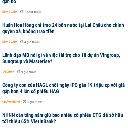
gắn bó
KINH DOANH
-
1 phút trước
Huấn Hoa Hồng chỉ trao 24 bồn nước tại Lai Châu cho chính
quyền xã, không trao tiền
KINH DOANH
-
4 giờ trước
Lãnh đạo MB nói gì về việc tài trợ cho 18 dự án Vingroup,
Sungroup và Masterise?
TÀI CHÍNH
-
9 giờ trước
Công ty con của HAGL chốt ngày IPO gần 19 triệu cp với giá
gấp hơn 4 lần cổ phiếu HAG
CHỨNG KHOÁN
-
8 giờ trước
NHNN cần tăng nắm giữ bao nhiêu cổ phiếu CTG để sở hữu
tối thiểu 65% VietinBank?