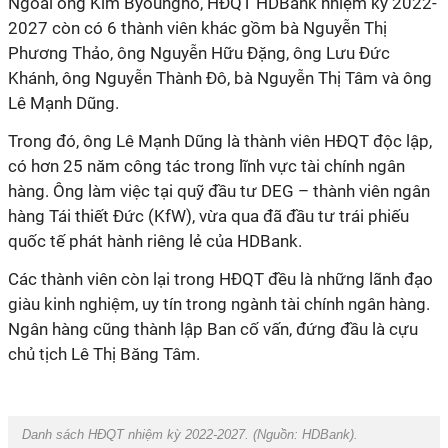
Ngoài ông Kim Byoungho, HĐQT HDBank nhiệm kỳ 2022-
2027 còn có 6 thành viên khác gồm bà Nguyễn Thị
Phương Thảo, ông Nguyễn Hữu Đặng, ông Lưu Đức
Khánh, ông Nguyễn Thành Đô, bà Nguyễn Thị Tâm và ông
Lê Mạnh Dũng.
Trong đó, ông Lê Mạnh Dũng là thành viên HĐQT độc lập,
có hơn 25 năm công tác trong lĩnh vực tài chính ngân
hàng. Ông làm việc tại quỹ đầu tư DEG – thành viên ngân
hàng Tái thiết Đức (KfW), vừa qua đã đầu tư trái phiếu
quốc tế phát hành riêng lẻ của HDBank.
Các thành viên còn lại trong HĐQT đều là những lãnh đạo
giàu kinh nghiệm, uy tín trong ngành tài chính ngân hàng.
Ngân hàng cũng thành lập Ban cố vấn, đứng đầu là cựu
chủ tịch Lê Thị Băng Tâm.
Danh sách HĐQT nhiệm kỳ 2022-2027. (Nguồn:
HDBank
).