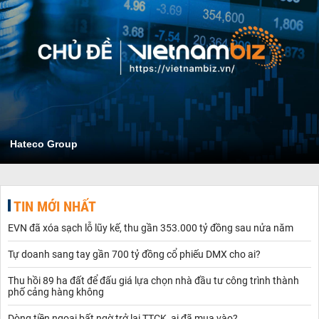
Hateco Group
TIN MỚI NHẤT
EVN đã xóa sạch lỗ lũy kế, thu gần 353.000 tỷ đồng sau nửa năm
Tự doanh sang tay gần 700 tỷ đồng cổ phiếu DMX cho ai?
Thu hồi 89 ha đất để đấu giá lựa chọn nhà đầu tư công trình thành
phố cảng hàng không
Dòng tiền ngoại bất ngờ trở lại TTCK, ai đã mua vào?