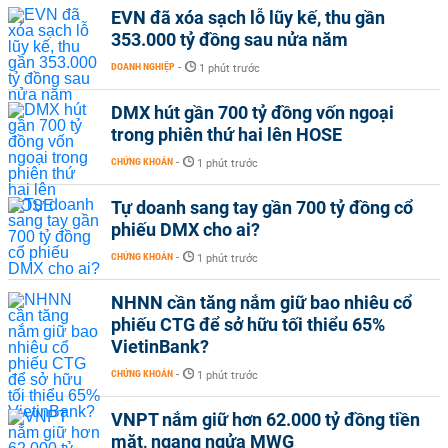
EVN đã xóa sạch lỗ lũy kế, thu gần
353.000 tỷ đồng sau nửa năm
DOANH NGHIỆP
-
1 phút trước
DMX hút gần 700 tỷ đồng vốn ngoại
trong phiên thứ hai lên HOSE
CHỨNG KHOÁN
-
1 phút trước
Tự doanh sang tay gần 700 tỷ đồng cổ
phiếu DMX cho ai?
CHỨNG KHOÁN
-
1 phút trước
NHNN cần tăng nắm giữ bao nhiêu cổ
phiếu CTG để sở hữu tối thiểu 65%
VietinBank?
CHỨNG KHOÁN
-
1 phút trước
VNPT nắm giữ hơn 62.000 tỷ đồng tiền
mặt, ngang ngửa MWG