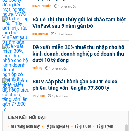
DOANH NGHIỆP
-
1 phút trước
Bà Lê Thị Thu Thủy gửi lời chào tạm biệt
VinFast sau 9 năm gắn bó
KINH DOANH
-
1 phút trước
Đề xuất miễn 30% thuế thu nhập cho hộ
kinh doanh, doanh nghiệp có doanh thu
dưới 10 tỷ đồng
THỜI SỰ
-
1 phút trước
BIDV sắp phát hành gần 500 triệu cổ
phiếu, tăng vốn lên gần 77.800 tỷ
TÀI CHÍNH
-
1 phút trước
LIÊN KẾT NỔI BẬT
Giá vàng hôm nay
Tỷ giá ngoại tệ
Tỷ giá usd
Tỷ giá yen