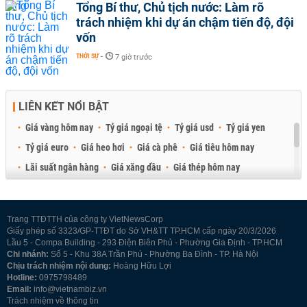
Tổng Bí thư, Chủ tịch nước: Làm rõ
trách nhiệm khi dự án chậm tiến độ, đội
vốn
THỜI SỰ
-
7 giờ trước
LIÊN KẾT NỔI BẬT
Giá vàng hôm nay
Tỷ giá ngoại tệ
Tỷ giá usd
Tỷ giá yen
Tỷ giá euro
Giá heo hơi
Giá cà phê
Giá tiêu hôm nay
Lãi suất ngân hàng
Giá xăng dầu
Giá thép hôm nay
Giá sầu riêng
Giá thịt heo
Giá gạo
Giá cao su
Best Retail Brokers
Diễn đàn đầu tư Việt Nam 2026
Trang TTĐTTH của công ty VietNewsCorp
Giấy phép số 3323/GP-TTĐT do Sở VH&TT TP.HCM cấp ngày 20/3/2026
Lầu 5 - Compa Building - 293 Điện Biên Phủ - Phường Gia Định - TP.HCM
Chi nhánh:
Số 5 - Khu 38A Trần Phú - Phường Ba Đình - TP. Hà Nội
Chịu trách nhiệm nội dung:
Hoàng Hữu Lợi
Hotline:
0975798489
Email:
info@vietnambiz.vn
Trách nhiệm về thông tin