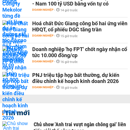
- Nam 100 tỷ USD bằng vốn tự có
DOANH NGHIỆP
-
14 giờ trước
Hoá chất Đức Giang công bố hai ứng viên
HĐQT, cổ phiếu DGC tăng trần
DOANH NGHIỆP
-
15 giờ trước
Doanh nghiệp 'họ FPT' chốt ngày nhận cổ
tức 10.000 đồng/cp
DOANH NGHIỆP
-
16 giờ trước
PNJ triệu tập họp bất thường, dự kiến
điều chỉnh kế hoạch kinh doanh 2026
DOANH NGHIỆP
-
18 giờ trước
Tin mới
Chủ show 'Anh trai vượt ngàn chông gai' liên