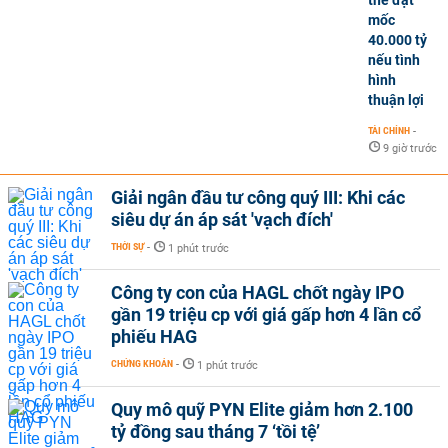
thể đạt
mốc
40.000 tỷ
nếu tình
hình
thuận lợi
TÀI CHÍNH
-
9 giờ trước
Giải ngân đầu tư công quý III: Khi các
siêu dự án áp sát 'vạch đích'
THỜI SỰ
-
1 phút trước
Công ty con của HAGL chốt ngày IPO
gần 19 triệu cp với giá gấp hơn 4 lần cổ
phiếu HAG
CHỨNG KHOÁN
-
1 phút trước
Quy mô quỹ PYN Elite giảm hơn 2.100
tỷ đồng sau tháng 7 ‘tồi tệ’