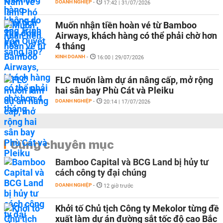
DOANH NGHIỆP
-
17:42 | 31/07/2026
Muốn nhận tiền hoàn vé từ Bamboo
Airways, khách hàng có thể phải chờ hơn
4 tháng
KINH DOANH
-
16:00 | 29/07/2026
FLC muốn làm dự án nâng cấp, mở rộng
hai sân bay Phù Cát và Pleiku
DOANH NGHIỆP
-
20:14 | 17/07/2026
Cùng chuyên mục
Bamboo Capital và BCG Land bị hủy tư
cách công ty đại chúng
DOANH NGHIỆP
-
12 giờ trước
Khởi tố Chủ tịch Công ty Mekolor từng đề
xuất làm dự án đường sắt tốc độ cao Bắc