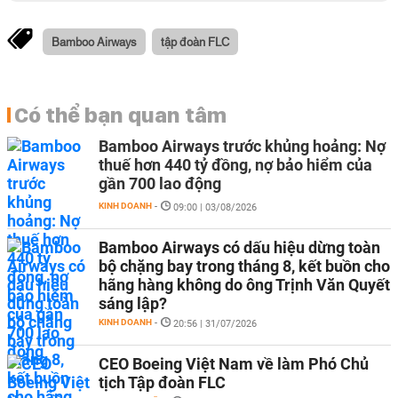
Bamboo Airways
tập đoàn FLC
Có thể bạn quan tâm
Bamboo Airways trước khủng hoảng: Nợ
thuế hơn 440 tỷ đồng, nợ bảo hiểm của
gần 700 lao động
KINH DOANH
-
09:00 | 03/08/2026
Bamboo Airways có dấu hiệu dừng toàn
bộ chặng bay trong tháng 8, kết buồn cho
hãng hàng không do ông Trịnh Văn Quyết
sáng lập?
KINH DOANH
-
20:56 | 31/07/2026
CEO Boeing Việt Nam về làm Phó Chủ
tịch Tập đoàn FLC