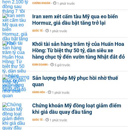
CHỨNG KHOÁN
-
1 phút trước
Iran xem xét cấm tàu Mỹ qua eo biển
Hormuz, giá dầu bật tăng trở lại
QUỐC TẾ
-
1 phút trước
Khối tài sản hàng trăm tỷ của Huấn Hoa
Hồng: Từ biệt thự 50 tỷ, dàn siêu xe
hàng chục tỷ đến vườn tùng Nhật đắt đỏ
KINH DOANH
-
5 giờ trước
Sản lượng thép Mỹ phục hồi nhờ thuế
quan
HÀNG HÓA
-
1 phút trước
Chứng khoán Mỹ đồng loạt giảm điểm
khi giá dầu quay đầu tăng
QUỐC TẾ
-
1 phút trước